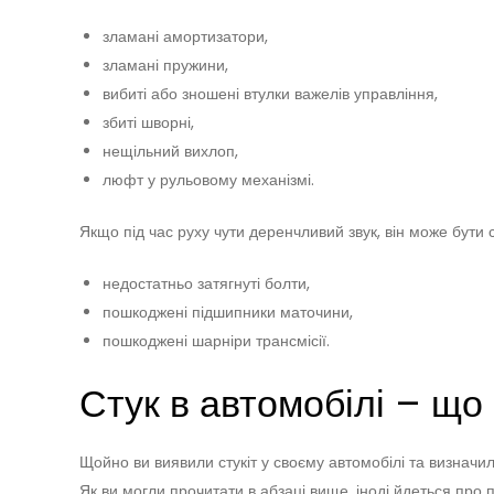
зламані амортизатори,
зламані пружини,
вибиті або зношені втулки важелів управління,
збиті шворні,
нещільний вихлоп,
люфт у рульовому механізмі.
Якщо під час руху чути деренчливий звук, він може бут
недостатньо затягнуті болти,
пошкоджені підшипники маточини,
пошкоджені шарніри трансмісії.
Стук в автомобілі – що
Щойно ви виявили стукіт у своєму автомобілі та визначил
Як ви могли прочитати в абзаці вище, іноді йдеться про п