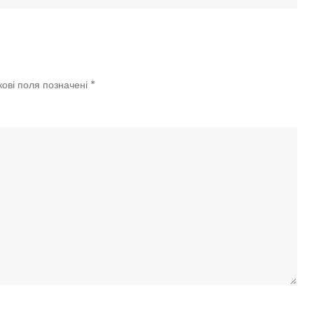
–
списо
можл
причи
кові поля позначені
*