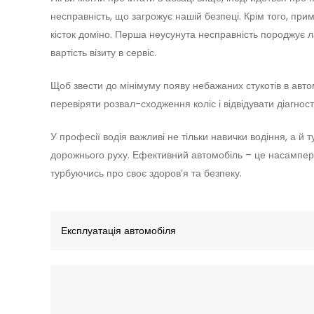
несправність, що загрожує нашій безпеці. Крім того, пр
кісток доміно. Перша неусунута несправність породжує 
вартість візиту в сервіс.
Щоб звести до мінімуму появу небажаних стукотів в авто
перевіряти розвал-сходження коліс і відвідувати діагности
У професії водія важливі не тільки навички водіння, а й 
дорожнього руху. Ефективний автомобіль – це насампер
турбуючись про своє здоров’я та безпеку.
Експлуатація автомобіля
Навігація