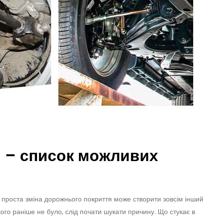
і – список можливих
іть проста зміна дорожнього покриття може створити зовсім інший
кого раніше не було, слід почати шукати причину. Що стукає в