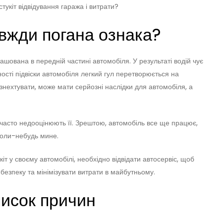
укіт відвідування гаража і витрати?
завжди погана ознака?
ташована в передній частині автомобіля. У результаті водій чує
ності підвіски автомобіля легкий гул перетворюється на
знехтувати, може мати серйозні наслідки для автомобіля, а
часто недооцінюють її. Зрештою, автомобіль все ще працює,
 коли-небудь мине.
іт у своєму автомобілі, необхідно відвідати автосервіс, щоб
езпеку та мінімізувати витрати в майбутньому.
писок причин