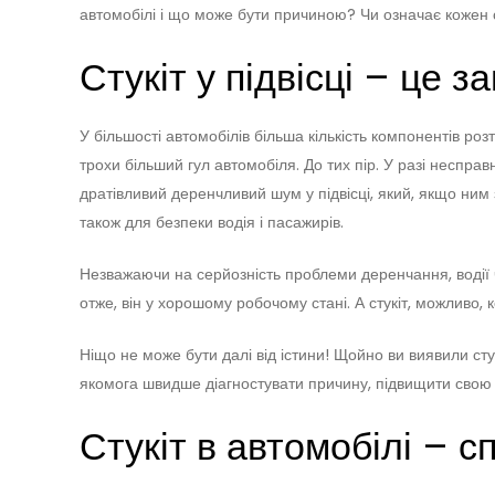
автомобілі і що може бути причиною? Чи означає кожен ст
Стукіт у підвісці – це 
У більшості автомобілів більша кількість компонентів роз
трохи більший гул автомобіля. До тих пір. У разі несправ
дратівливий деренчливий шум у підвісці, який, якщо ним 
також для безпеки водія і пасажирів.
Незважаючи на серйозність проблеми деренчання, водії 
отже, він у хорошому робочому стані. А стукіт, можливо,
Ніщо не може бути далі від істини! Щойно ви виявили стук
якомога швидше діагностувати причину, підвищити свою б
Стукіт в автомобілі – с