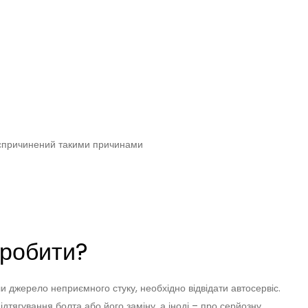
и спричинений такими причинами
 робити?
и джерело неприємного стуку, необхідно відвідати автосервіс.
ідтягування болта або його заміну, а іноді – про серйозну