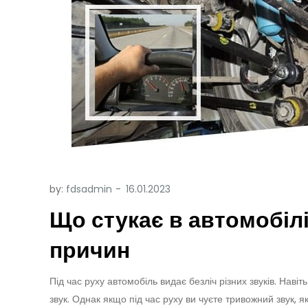
by:
fdsadmin
Що стукає в автомобіл
причин
Під час руху автомобіль видає безліч різних звуків. Нав
звук. Однак якщо під час руху ви чуєте тривожний звук, я