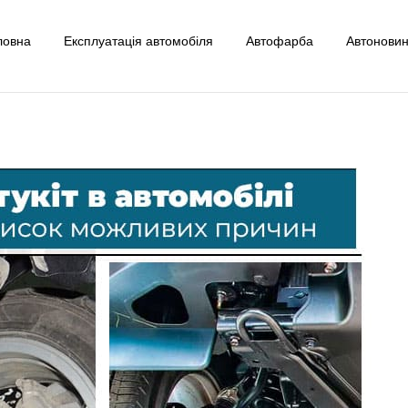
ловна
Експлуатація автомобіля
Автофарба
Автонови
uto
ксплуатації Авто