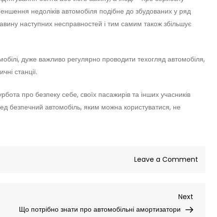
именшення недоліків автомобіля подібне до збудованих у ряд
лавину наступних несправностей і тим самим також збільшує
мобілі, дуже важливо регулярно проводити техогляд автомобіля,
чні станції.
турбота про безпеку себе, своїх пасажирів та інших учасників
ед безпечний автомобіль, яким можна користуватися, не
on
Leave a Comment
Що
стука
Next
Next
в
Post
Що потрібно знати про автомобільні амортизатори
автом