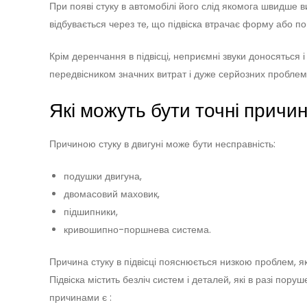
При появі стуку в автомобілі його слід якомога швидше ви
відбувається через те, що підвіска втрачає форму або п
Крім деренчання в підвісці, неприємні звуки доносяться і
передвісником значних витрат і дуже серйозних проблем
Які можуть бути точні причин
Причиною стуку в двигуні може бути несправність:
подушки двигуна,
двомасовий маховик,
підшипники,
кривошипно-поршнева система.
Причина стуку в підвісці пояснюється низкою проблем, як
Підвіска містить безліч систем і деталей, які в разі по
причинами є :