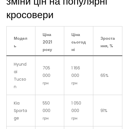
зміни цін на популярні
кросовери
Ціна
Ціна
Модел
Зроста
2021
сьогод
ь
ння, %
року
ні
Hyund
705
1 166
ai
000
000
65%
Tucso
грн
грн
n
Kia
550
1 050
Sporta
000
000
91%
ge
грн
грн