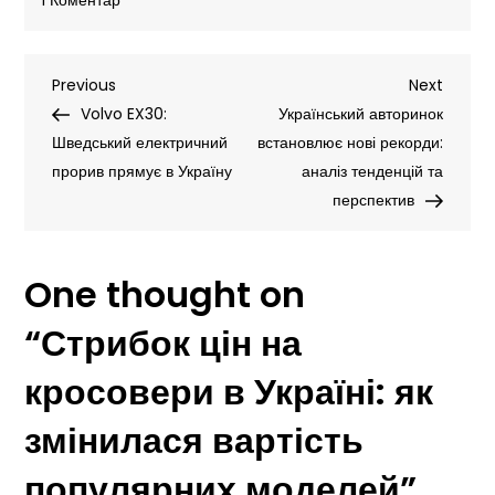
1 Коментар
Стрибок
цін
Навігація
Previous
Next
Previous
на
Next
Post
Post
Volvo EX30:
кросовери
Український авторинок
записів
Шведський електричний
в
встановлює нові рекорди:
прорив прямує в Україну
Україні:
аналіз тенденцій та
як
перспектив
змінилася
вартість
One thought on
популярних
моделей
“
Стрибок цін на
кросовери в Україні: як
змінилася вартість
популярних моделей
”