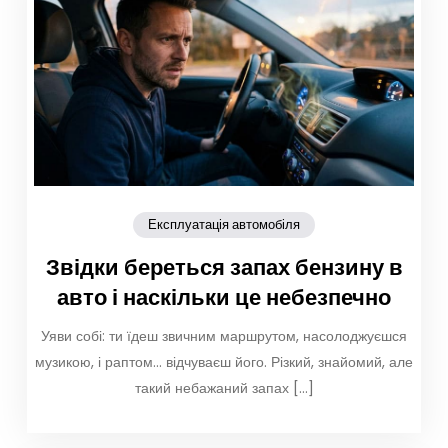
Експлуатація автомобіля
Звідки береться запах бензину в
авто і наскільки це небезпечно
Уяви собі: ти їдеш звичним маршрутом, насолоджуєшся
музикою, і раптом… відчуваєш його. Різкий, знайомий, але
такий небажаний запах […]