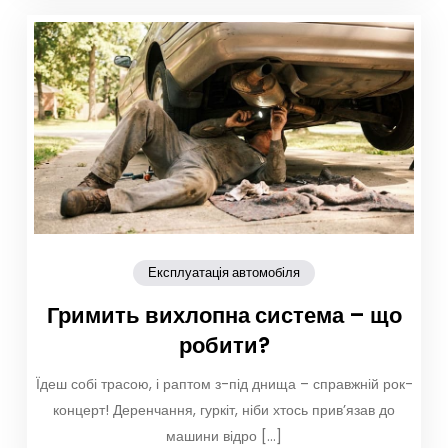
Експлуатація автомобіля
Гримить вихлопна система – що
робити?
Їдеш собі трасою, і раптом з-під днища – справжній рок-
концерт! Деренчання, гуркіт, ніби хтось прив’язав до
машини відро […]