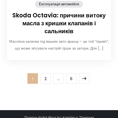
Експлуатація автомобіля
Skoda Octavia: причини витоку
масла з кришки клапанів і
сальників
Масляна калюжа під вашим авто вранці – це той “привіт”,
що може зіпсувати настрій гірше за затори. Для […]
Пагінація
Page
Page
Page
Next
1
2
…
6
записів
page
Theme Eight Blog by
Kantipur Themes