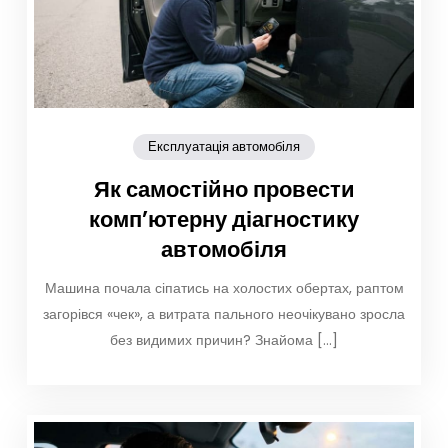
Експлуатація автомобіля
Як самостійно провести
комп’ютерну діагностику
автомобіля
Машина почала сіпатись на холостих обертах, раптом
загорівся «чек», а витрата пального неочікувано зросла
без видимих причин? Знайома […]