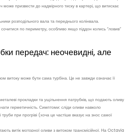
ч може призвести до надмірного тиску в картері, що витискає
ьники розподільного вала та переднього колінвала.
є сочитися по периметру, особливо якщо піддон колись “ловив”
обки передач: неочевидні, але
ом витоку може бути сама турбіна. Це не завжди означає її
металеві прокладки та ущільнення патрубків, що подають оливу
трачати герметичність. Симптоми: сліди оливи навколо
 труби при прогріві (хоча це частіше вказує на знос самої
ають витік моторної оливи з витоком трансмісійної. На Octavia