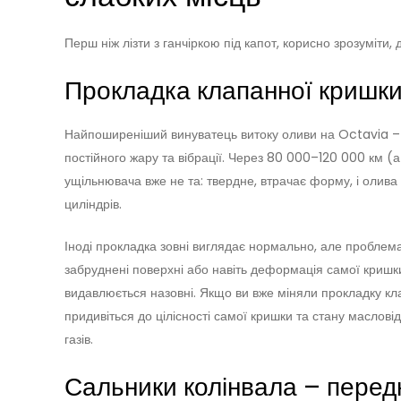
Перш ніж лізти з ганчіркою під капот, корисно зрозуміти,
Прокладка клапанної кришки
Найпоширеніший винуватець витоку оливи на Octavia –
постійного жару та вібрації. Через 80 000–120 000 км (а 
ущільнювача вже не та: твердне, втрачає форму, і олива
циліндрів.
Іноді прокладка зовні виглядає нормально, але проблема 
забруднені поверхні або навіть деформація самої кришки.
видавлюється назовні. Якщо ви вже міняли прокладку кл
придивіться до цілісності самої кришки та стану маслов
газів.
Сальники колінвала – передні