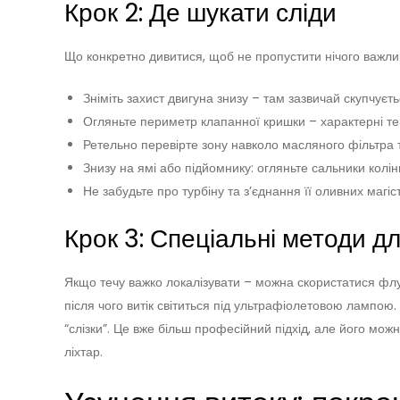
Крок 2: Де шукати сліди
Що конкретно дивитися, щоб не пропустити нічого важли
Зніміть захист двигуна знизу – там зазвичай скупчуєт
Огляньте периметр клапанної кришки – характерні тем
Ретельно перевірте зону навколо масляного фільтра т
Знизу на ямі або підйомнику: огляньте сальники колі
Не забудьте про турбіну та з’єднання її оливних магі
Крок 3: Спеціальні методи д
Якщо течу важко локалізувати – можна скористатися фл
після чого витік світиться під ультрафіолетовою лампою
“слізки”. Це вже більш професійний підхід, але його мо
ліхтар.