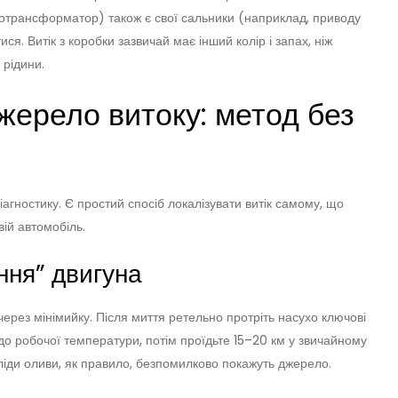
отрансформатор) також є свої сальники (наприклад, приводу
я. Витік з коробки зазвичай має інший колір і запах, ніж
 рідини.
жерело витоку: метод без
агностику. Є простий спосіб локалізувати витік самому, що
ій автомобіль.
ння” двигуна
рез мінімийку. Після миття ретельно протріть насухо ключові
до робочої температури, потім проїдьте 15–20 км у звичайному
сліди оливи, як правило, безпомилково покажуть джерело.