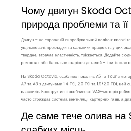
Чому двигун Skoda Oct
природа проблеми та її
Двигун – це справжній випробувальний полігон: високі тем
ущільнювачі, прокладки та сальники працюють у цих екст
твердне, втрачає еластичність, тріскається. Додайте сюди
ремонтах або банальне старіння деталей – і витік стає п
На Skoda Octavia, особливо поколінь A5 та Tour з мотора
A7 та A8 з двигунами 1.4 TSI, 2.0 TSI та 1.9/2.0 TDI, цей
власників. Конструктивні особливості VAG-моторів робля
часто страждає система вентиляції картерних газів, а дизе
Де саме тече олива на 
слабких місць