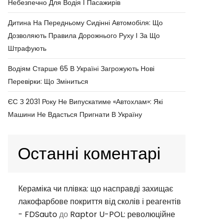
Небезпечно Для Водія І Пасажирів
Дитина На Передньому Сидінні Автомобіля: Що
Дозволяють Правила Дорожнього Руху І За Що
Штрафують
Водіям Старше 65 В Україні Загрожують Нові
Перевірки: Що Зміниться
ЄС З 2031 Року Не Випускатиме «автохлам»: Які
Машини Не Вдасться Пригнати В Україну
Останні коментарі
Кераміка чи плівка: що насправді захищає
лакофарбове покриття від сколів і реагентів
- FDSauto
до
Raptor U-POL: революційне