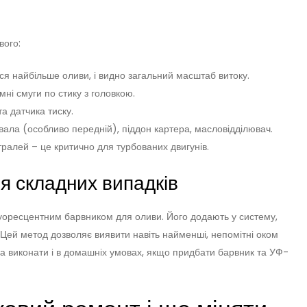
вого:
ься найбільше оливи, і видно загальний масштаб витоку.
ні смуги по стику з головкою.
а датчика тиску.
нвала (особливо передній), піддон картера, масловідділювач.
стралей – це критично для турбованих двигунів.
ля складних випадків
уоресцентним барвником для оливи. Його додають у систему,
. Цей метод дозволяє виявити навіть найменші, непомітні оком
жна виконати і в домашніх умовах, якщо придбати барвник та УФ-