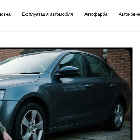
ловна
Експлуатація автомобіля
Автофарба
Автонови
uto
ксплуатації Авто