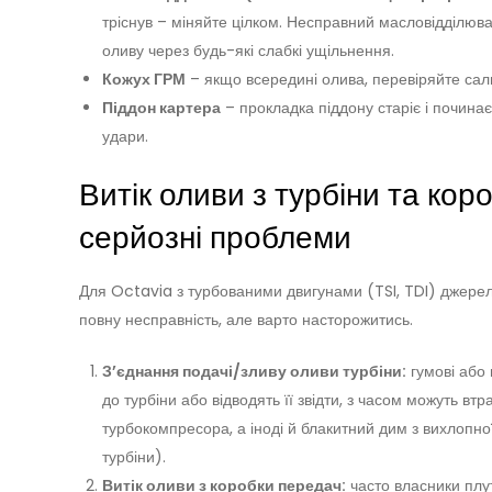
тріснув – міняйте цілком. Несправний масловідділюва
оливу через будь-які слабкі ущільнення.
Кожух ГРМ
– якщо всередині олива, перевіряйте сал
Піддон картера
– прокладка піддону старіє і почина
удари.
Витік оливи з турбіни та кор
серйозні проблеми
Для Octavia з турбованими двигунами (TSI, TDI) джерел
повну несправність, але варто насторожитись.
З’єднання подачі/зливу оливи турбіни:
гумові або 
до турбіни або відводять її звідти, з часом можуть в
турбокомпресора, а іноді й блакитний дим з вихлопної
турбіни).
Витік оливи з коробки передач:
часто власники плут