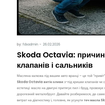
by:
fdsadmin
Skoda Octavia: причин
клапанів і сальників
Масляна калюжа під вашим авто вранці – це той “привіт”,
Skoda Octavia
витік оливи
з-під кришки клапанів чи с
естетиці: масло на двигуні притягує пил і бруд, провоку
дорогезний металобрухт. Давайте розберемося, де саме 
витрат на діагностику і, головне, як усунути
теч масла S