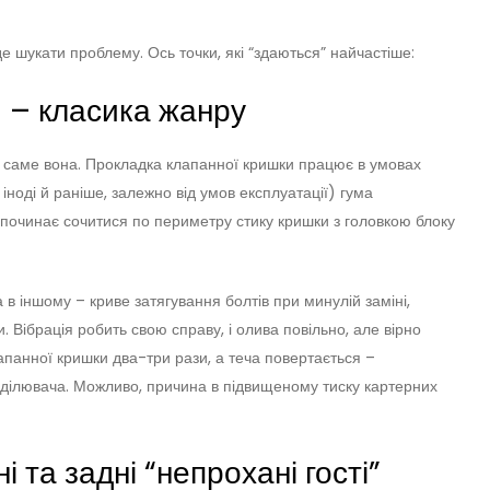
 де шукати проблему. Ось точки, які “здаються” найчастіше:
 – класика жанру
 саме вона. Прокладка клапанної кришки працює в умовах
іноді й раніше, залежно від умов експлуатації) гума
 починає сочитися по периметру стику кришки з головкою блоку
в іншому – криве затягування болтів при минулій заміні,
 Вібрація робить свою справу, і олива повільно, але вірно
апанної кришки два-три рази, а теча повертається –
ідділювача. Можливо, причина в підвищеному тиску картерних
 та задні “непрохані гості”