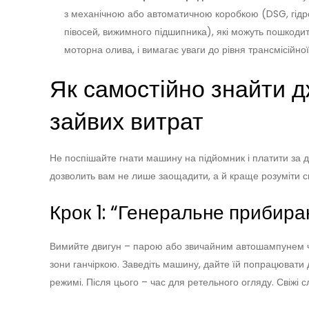
з механічною або автоматичною коробкою (DSG, гідр
півосей, вижимного підшипника), які можуть пошкодитис
моторна олива, і вимагає уваги до рівня трансмісійної
Як самостійно знайти д
зайвих витрат
Не поспішайте гнати машину на підйомник і платити за ді
дозволить вам не лише заощадити, а й краще розуміти св
Крок 1: “Генеральне прибира
Вимийте двигун – парою або звичайним автошампунем че
зони ганчіркою. Заведіть машину, дайте їй попрацювати 
режимі. Після цього – час для ретельного огляду. Свіжі 