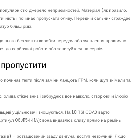
 популярністю джерело неприємностей. Матеріал (як правило,
ичність і починає пропускати оливу. Передній сальник страждає
тур більш різкі.
 до нього без зняття коробки передач або зчеплення практично
ся до серйозної роботи або записуйтеся на сервіс.
о пропустити
о починає текти після заміни ланцюга ГРМ, коли щуп знімали та
 олива стікає вниз і забруднює все навколо, створюючи ілюзію
ільцеві ущільнювачі зношуються. На 1.8 TSI CDAB варто
артикул 06J115441A): вона видавлює оливу прямо на ремінь
азів)
– розташований ззаду двигуна, доступ незручний. Якщо