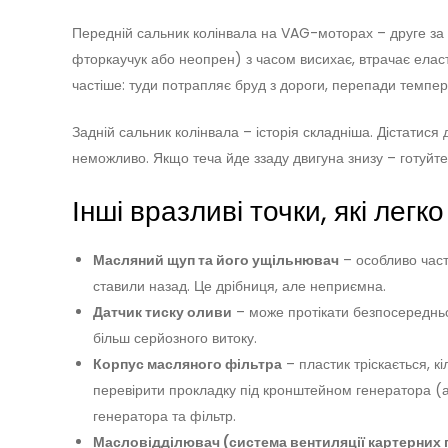
Передній сальник колінвала на VAG-моторах – друге за
фторкаучук або неопрен) з часом висихає, втрачає еласт
частіше: туди потрапляє бруд з дороги, перепади темпера
Задній сальник колінвала – історія складніша. Дістатися
неможливо. Якщо теча йде ззаду двигуна знизу – готуйте
Інші вразливі точки, які легк
Масляний щуп та його ущільнювач
– особливо част
ставили назад. Це дрібниця, але неприємна.
Датчик тиску оливи
– може протікати безпосередньо,
більш серйозного витоку.
Корпус масляного фільтра
– пластик тріскається, к
перевірити прокладку під кронштейном генератора (
генератора та фільтр.
Масловідділювач (система вентиляції картерних г