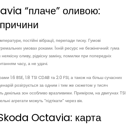
avia “плаче” оливою:
 причини
ператури, постійні вібрації, перепади тиску. Гумові
ремальних умовах роками. Їхній ресурс не безкінечний: гума
 неякісну оливу, рідкісну заміну, помилки при попередніх
итанням часу, а не удачі.
ми 1.6 BSE, 1.8 TSI CDAB та 2.0 FSI, а також на більш сучасних
 сценарій розігрується за одним і тим же сюжетом у тисяч
ть декілька зон особливо вразливими. Приміром, на двигунах TSI
льні агрегати можуть “підтікати” через вік.
Skoda Octavia: карта