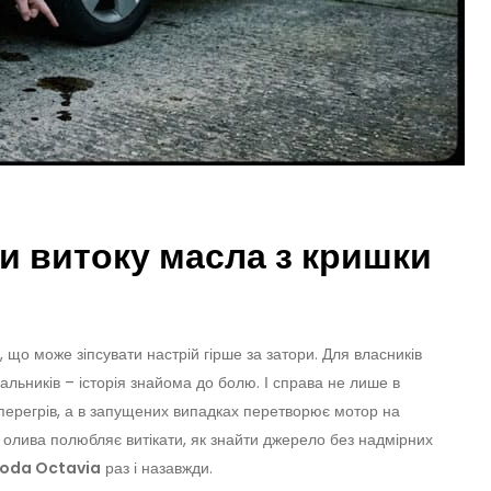
и витоку масла з кришки
 що може зіпсувати настрій гірше за затори. Для власників
альників – історія знайома до болю. І справа не лише в
є перегрів, а в запущених випадках перетворює мотор на
олива полюбляє витікати, як знайти джерело без надмірних
koda Octavia
раз і назавжди.