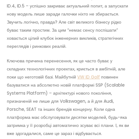
ID.4, ID.5 – успішно закриває актуальний попит, а запускати
нову модель лише заради галочки ніхто не збирається.
Звучить логічно, правда? Але світ великого бізнесу рідко
буває таким простим. За цим “немає сенсу поспішати”
ховається цілий клубок інженерних викликів, стратегічних
переглядів і ринкових реалій.
Ключова причина перенесення, як це часто буває у
складних технологічних проектах, криється в амбітній, але
поки що неготовій базі. Майбутній
VW ID Golf
повинен
базуватися на абсолютно новій платформі SSP (Scalable
Systems Platform) – архітектурі нового покоління,
призначеній не лише для Volkswagen, а й для Audi,
Porsche, SEAT та інших брендів концерну. Коли одна
платформа має обслуговувати десятки моделей, будь-яка
затримка у її розробці автоматично зсуває всі плани. І, як ви
вже здогадалися, саме це зараз і відбувається.