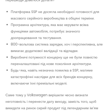
Платформа SSP не досягла необхідної готовності для
масового серійного виробництва в обіцяні терміни.
Програмна архітектура, яка має керувати всіма
функціями автомобіля, потребує значного
доопрацювання та тестування.
800-вольтова система зарядки, хоч і перспективна, але
вимагає додаткової валідації та відладки.
Виробничі потужності концерну ще не були повністю
переналаштовані під нове покоління архітектури.
Будь-яка, навіть незначна помилка в SSP, матиме
катастрофічні наслідки для всіх брендів концерну,
включаючи їхні преміальні моделі.
Саме тому у Volkswagen вирішили чесно визнати
неготовність і перенести дату виходу, замість того, щоб
викидати на ринок сирий продукт під легендарним ім’ям