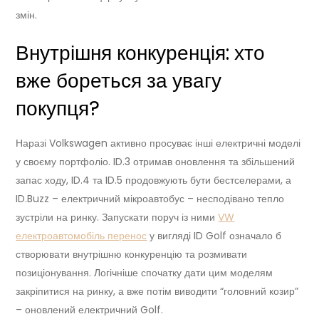
змін.
Внутрішня конкуренція: хто
вже бореться за увагу
покупця?
Наразі Volkswagen активно просуває інші електричні моделі
у своєму портфоліо. ID.3 отримав оновлення та збільшений
запас ходу, ID.4 та ID.5 продовжують бути бестселерами, а
ID.Buzz – електричний мікроавтобус – несподівано тепло
зустріли на ринку. Запускати поруч із ними
VW
електроавтомобіль перенос
у вигляді ID Golf означало б
створювати внутрішню конкуренцію та розмивати
позиціонування. Логічніше спочатку дати цим моделям
закріпитися на ринку, а вже потім виводити “головний козир”
– оновлений електричний Golf.