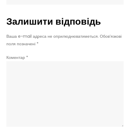
у
чому
Залишити відповідь
причина
затримки
від
Ваша e-mail адреса не оприлюднюватиметься.
Обов’язкові
Volkswagen
поля позначені
*
Коментар
*