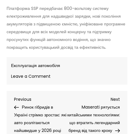
Платформа SSP передбачає 800-вольтову систему
електроживлення для надшвидкої зарядки, нові покоління
акумуляторів з підвищеною ємністю, уніфіковане програмне
середовище для всіх моделей концерну та підтримку
просунутих функцій автономного водіння, що значно
покращить користувацький досвід та ефективність.
Експлуатація автомобіля
on
Leave a Comment
Електричний
Golf
Навігація
Previous
Next
Previous
не
Next
Post
Post
Ринок гібридів в
з’явиться
Maserati рятується
записів
Україні стрімко зростає: які
до
китайськими технологіями:
авто розлітаються
2030-
що втратить легендарний
найшвидше у 2026 році
го:
бренд від такого кроку