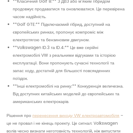
**Класичний Golf 8:** З ДВЗ або м’яким гібридом
продовжує продаватися та оновлюватися. Це перевірена
часом надійність.
**Golf GTE:** Підключаємий гібрид, доступний на
європейських ринках, пропонує компроміс між
електротягою та бензиновим двигуном.
**Volkswagen ID.3 та ID.4:** Це вже серійні
електромобілі VW з реальними відгуками та історією
експлуатації. Вони пропонують сучасні технології та
запас ходу, достатній для більшості повсякденних
поїздок.
**Інші електромобілі на ринку:** Конкуренція величезна.
Від доступних китайських моделей до європейських та
американських електрокарів.
Рішення про
перенесення виходу VW електроавтомобіля
–
це не провал і не кінець проекту. Це сигнал: Volkswagen
волів чесно визнати неготовність технологій, ніж випустити