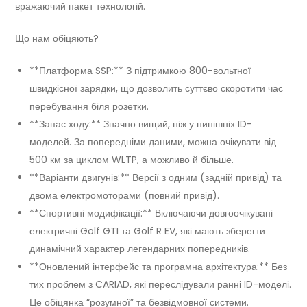
вражаючий пакет технологій.
Що нам обіцяють?
**Платформа SSP:** З підтримкою 800-вольтної
швидкісної зарядки, що дозволить суттєво скоротити час
перебування біля розетки.
**Запас ходу:** Значно вищий, ніж у нинішніх ID-
моделей. За попередніми даними, можна очікувати від
500 км за циклом WLTP, а можливо й більше.
**Варіанти двигунів:** Версії з одним (задній привід) та
двома електромоторами (повний привід).
**Спортивні модифікації:** Включаючи довгоочікувані
електричні Golf GTI та Golf R EV, які мають зберегти
динамічний характер легендарних попередників.
**Оновлений інтерфейс та програмна архітектура:** Без
тих проблем з CARIAD, які переслідували ранні ID-моделі.
Це обіцянка “розумної” та безвідмовної системи.