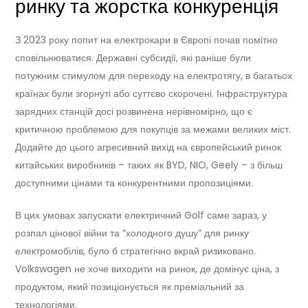
ринку та жорстка конкуренція
З 2023 року попит на електрокари в Європі почав помітно
сповільнюватися. Державні субсидії, які раніше були
потужним стимулом для переходу на електротягу, в багатьох
країнах були згорнуті або суттєво скорочені. Інфраструктура
зарядних станцій досі розвинена нерівномірно, що є
критичною проблемою для покупців за межами великих міст.
Додайте до цього агресивний вихід на європейський ринок
китайських виробників – таких як BYD, NIO, Geely – з більш
доступними цінами та конкурентними пропозиціями.
В цих умовах запускати електричний Golf саме зараз, у
розпал цінової війни та “холодного душу” для ринку
електромобілів, було б стратегічно вкрай ризиковано.
Volkswagen не хоче виходити на ринок, де домінує ціна, з
продуктом, який позиціонується як преміальний за
технологіями.