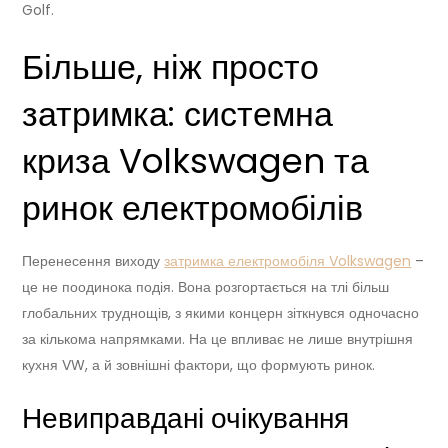
Golf.
Більше, ніж просто
затримка: системна
криза Volkswagen та
ринок електромобілів
Перенесення виходу
затримка електромобіля Volkswagen
–
це не поодинока подія. Вона розгортається на тлі більш
глобальних труднощів, з якими концерн зіткнувся одночасно
за кількома напрямками. На це впливає не лише внутрішня
кухня VW, а й зовнішні фактори, що формують ринок.
Невиправдані очікування