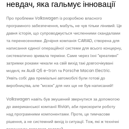
невдач, яка гальмує інновації
Про проблеми Volkswagen із розробкою власного
програмного забезпечення, мабуть, не чув тільки лінивий. Це
давня історія, що супроводжується численними скандалами
та перенесеннями. Дочірня компанія CARIAD, створена для
написання єдиної операційної системи для всього концерну,
систематично зривала терміни. Саме через їхні “креативні”
затримки роками чекали на свій вихід такі довгоочікувані
моделі, як Audi Q6 e-tron та Porsche Macan Electric.
Уявіть собі: два преміальні автомобілі були готові до
виробництва, але “мозок” для них ще не був написаний!
Volkswagen навіть був змушений звернутися за допомогою
до американської компанії Rivian, аби прискорити роботу
над програмними компонентами. Проте, це тимчасове
рішення, а не системний вихід із ситуації. Тож, які ж технічні
перешкоди довелося долати?