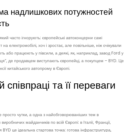
ема надлишкових потужностей
сть
кий часто ігнорують: європейські автоконцерни самі
а електромобілі, хоч і зростає, але повільніше, ніж очікували
ь або працюють у півсили, а деякі, як, наприклад, завод Ford у
вця”, де продавцем виступають європейці, а покупцем – BYD. Це
нсії китайського автопрому в Європі.
й співпраці та її переваги
не просто чутки, а одна з найобговорюваніших тем в
и виробничих майданчиків по всій Європі: в Італії, Франції,
ля BYD це ідеальна стартова точка: готова інфраструктура,