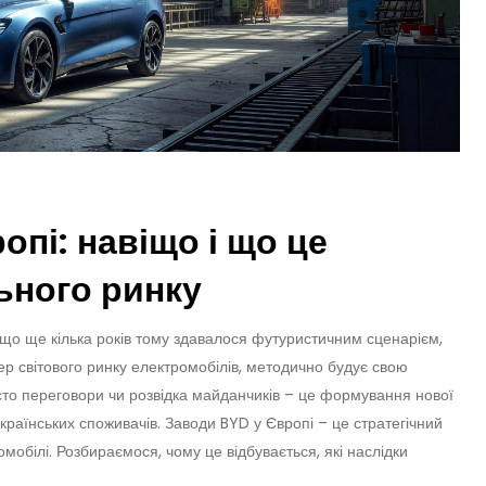
опі: навіщо і що це
ьного ринку
е, що ще кілька років тому здавалося футуристичним сценарієм,
дер світового ринку електромобілів, методично будує свою
сто переговори чи розвідка майданчиків – це формування нової
країнських споживачів. Заводи BYD у Європі – це стратегічний
обілі. Розбираємося, чому це відбувається, які наслідки