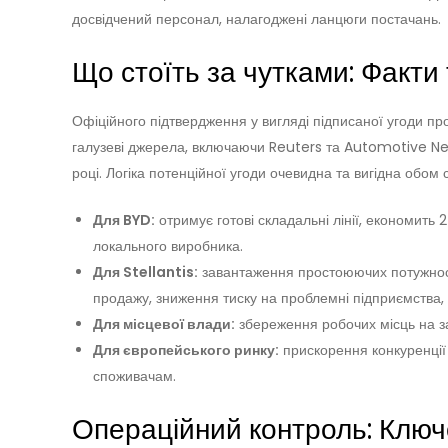
досвідчений персонал, налагоджені ланцюги постачань.
Що стоїть за чутками: Факти
Офіційного підтвердження у вигляді підписаної угоди про
галузеві джерела, включаючи Reuters та Automotive New
році. Логіка потенційної угоди очевидна та вигідна обом
Для BYD:
отримує готові складальні лінії, економить 
локального виробника.
Для Stellantis:
завантаження простоюючих потужност
продажу, зниження тиску на проблемні підприємства, 
Для місцевої влади:
збереження робочих місць на зав
Для європейського ринку:
прискорення конкуренції 
споживачам.
Операційний контроль: Клю