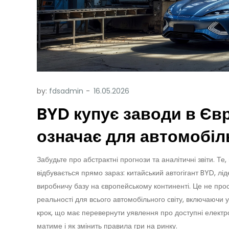
by:
fdsadmin
BYD купує заводи в Євр
означає для автомобіл
Забудьте про абстрактні прогнози та аналітичні звіти. Т
відбувається прямо зараз: китайський автогігант BYD, лі
виробничу базу на європейському континенті. Це не про
реальності для всього автомобільного світу, включаючи у
крок, що має перевернути уявлення про доступні електром
матиме і як змінить правила гри на ринку.