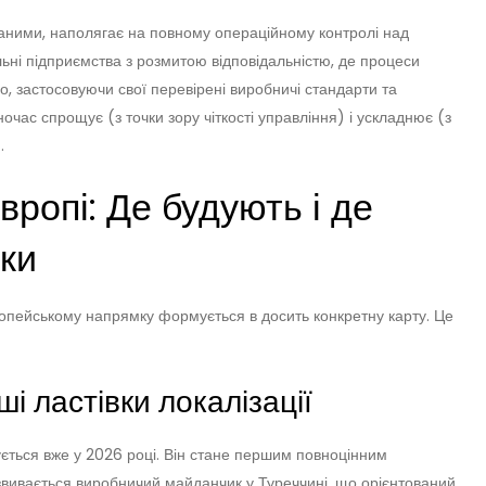
аними, наполягає на повному операційному контролі над
ьні підприємства з розмитою відповідальністю, де процеси
, застосовуючи свої перевірені виробничі стандарти та
час спрощує (з точки зору чіткості управління) і ускладнює (з
.
вропі: Де будують і де
ки
ропейському напрямку формується в досить конкретну карту. Це
і ластівки локалізації
ікується вже у 2026 році. Він стане першим повноцінним
вивається виробничий майданчик у Туреччині, що орієнтований