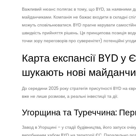
Важливий нюанс полягає в тому, що BYD, за наявними д
майданчиками. Компанія не бажає входити в складні спіл
можуть сповільнюватися. BYD прагне керувати самостійно
швидкість прийняття рішень. Ця принципова позиція водно
точки зору переговорів про суверенітет) потенційні угоди
Карта експансії BYD у Є
шукають нові майданчи
До середини 2025 року стратегія присутності BYD на єв
вже не лише розмови, а реальні інвестиції та дії.
Угорщина та Туреччина: Перш
Завод в Угорщині – у стадії будівництва, його запуск оч
виробничим хабом BYD на території ЄС. Паралельно роз