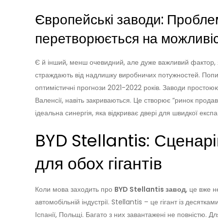
Європейські заводи: Пробл
перетворюється на можливі
Є й інший, менш очевидний, але дуже важливий фактор, я
страждають від надлишку виробничих потужностей. Попит н
оптимістичні прогнози 2021-2022 років. Заводи простоюют
Валенсії, навіть закриваються. Це створює “ринок прода
ідеальна синергія, яка відкриває двері для швидкої експа
BYD Stellantis: Сценарі
для обох гігантів
Коли мова заходить про
BYD Stellantis завод
, це вже 
автомобільній індустрії. Stellantis – це гігант із десяткам
Іспанії, Польщі. Багато з них завантажені не повністю. Д