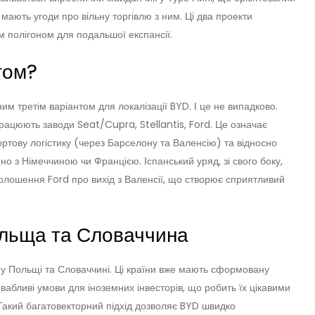
 мають угоди про вільну торгівлю з ним. Ці два проекти
м полігоном для подальшої експансії.
том?
м третім варіантом для локалізації BYD. І це не випадково.
рацюють заводи Seat/Cupra, Stellantis, Ford. Це означає
ортову логістику (через Барселону та Валенсію) та відносно
о з Німеччиною чи Францією. Іспанський уряд, зі свого боку,
оголошення Ford про вихід з Валенсії, що створює сприятливий
ольща та Словаччина
у Польщі та Словаччині. Ці країни вже мають сформовану
вабливі умови для іноземних інвесторів, що робить їх цікавими
акий багатовекторний підхід дозволяє BYD швидко