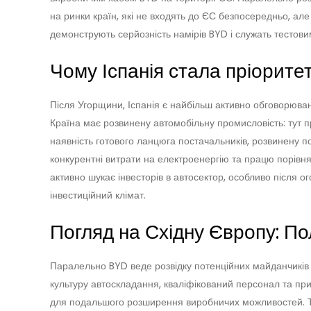
на ринки країн, які не входять до ЄС безпосередньо, але
демонструють серйозність намірів BYD і служать тестови
Чому Іспанія стала пріорите
Після Угорщини, Іспанія є найбільш активно обговорювани
Країна має розвинену автомобільну промисловість: тут п
наявність готового ланцюга постачальників, розвинену п
конкурентні витрати на електроенергію та працю порівнян
активно шукає інвесторів в автосектор, особливо після 
інвестиційний клімат.
Погляд на Східну Європу: П
Паралельно BYD веде розвідку потенційних майданчиків 
культуру автоскладання, кваліфікований персонал та при
для подальшого розширення виробничих можливостей. Т