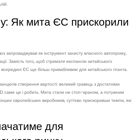
лій.
му: Як мита ЄС прискорили
союз запроваджував як інструмент захисту власного автопрому,
ції. Замість того, щоб стримати експансію китайського
 всередині ЄС ще більш привабливим для китайського гіганта.
анцюгів створення вартості: великий гравець з достатніми
D саме це і робить. Мита стали не стоп-краном, а потужним
 інших європейських виробників, суттєво прискоривши темпи, які
начатиме для