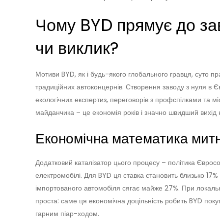
Чому BYD прямує до зав
чи виклик?
Мотиви BYD, як і будь-якого глобального гравця, суто пр
традиційних автоконцернів. Створення заводу з нуля в Євр
екологічних експертиз, переговорів з профспілками та м
майданчика – це економія років і значно швидший вихід н
Економічна математика мит
Додатковий каталізатор цього процесу – політика Євросо
електромобілі. Для BYD ця ставка становить близько 17%
імпортованого автомобіля сягає майже 27%. При локаль
проста: саме ця економічна доцільність робить BYD поку
гарним піар-ходом.