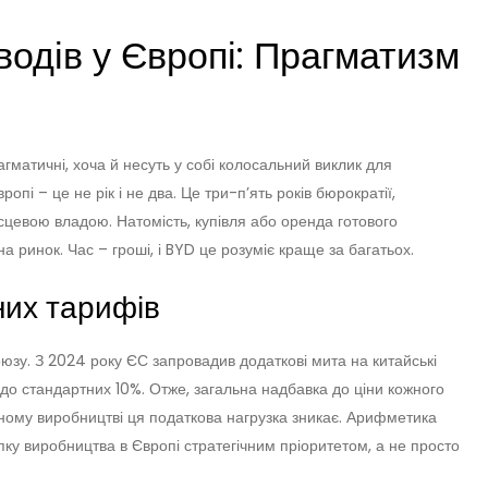
одів у Європі: Прагматизм
агматичні, хоча й несуть у собі колосальний виклик для
опі – це не рік і не два. Це три-п’ять років бюрократії,
ісцевою владою. Натомість, купівля або оренда готового
а ринок. Час – гроші, і BYD це розуміє краще за багатьох.
них тарифів
юзу. З 2024 року ЄС запровадив додаткові мита на китайські
 до стандартних 10%. Отже, загальна надбавка до ціни кожного
ному виробництві ця податкова нагрузка зникає. Арифметика
пку виробництва в Європі стратегічним пріоритетом, а не просто