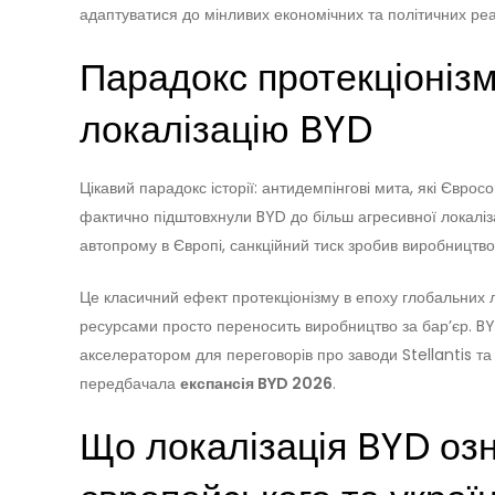
адаптуватися до мінливих економічних та політичних реа
Парадокс протекціоніз
локалізацію BYD
Цікавий парадокс історії: антидемпінгові мита, які Євро
фактично підштовхнули BYD до більш агресивної локаліза
автопрому в Європі, санкційний тиск зробив виробництво
Це класичний ефект протекціонізму в епоху глобальних л
ресурсами просто переносить виробництво за бар’єр. BY
акселератором для переговорів про заводи Stellantis та
передбачала
експансія BYD 2026
.
Що локалізація BYD оз