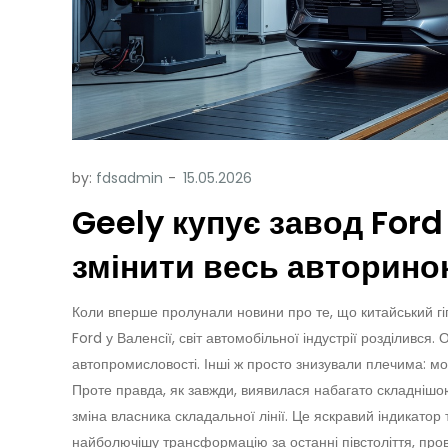
by:
fdsadmin
Geely купує завод Ford
змінити весь авторино
Коли вперше пролунали новини про те, що китайський г
Ford у Валенсії, світ автомобільної індустрії розділився
автопромисловості. Інші ж просто знизували плечима: мов
Проте правда, як завжди, виявилася набагато складнішо
зміна власника складальної лінії. Це яскравий індикато
найболючішу трансформацію за останні півстоліття, пров