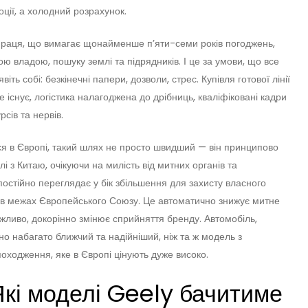
оції, а холодний розрахунок.
 праця, що вимагає щонайменше п’яти-семи років погоджень,
ою владою, пошуку землі та підрядників. І це за умови, що все
іть собі: безкінечні папери, дозволи, стрес. Купівля готової лінії
 існує, логістика налагоджена до дрібниць, кваліфіковані кадри
сів та нервів.
ися в Європі, такий шлях не просто швидший — він принципово
і з Китаю, очікуючи на милість від митних органів та
 постійно переглядає у бік збільшення для захисту власного
 в межах Європейського Союзу. Це автоматично знижує митне
ливо, докорінно змінює сприйняття бренду. Автомобіль,
чно набагато ближчий та надійніший, ніж та ж модель з
походження, яке в Європі цінують дуже високо.
Які моделі Geely бачитиме