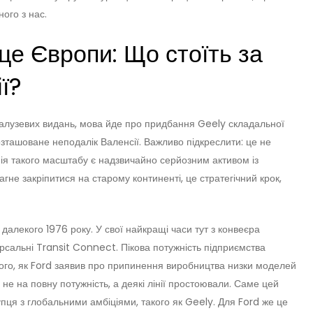
ого з нас.
це Європи: Що стоїть за
ї?
галузевих видань, мова йде про придбання Geely складальної
озташоване неподалік Валенсії. Важливо підкреслити: це не
нія такого масштабу є надзвичайно серйозним активом із
не закріпитися на старому континенті, це стратегічний крок,
далекого 1976 року. У свої найкращі часи тут з конвеєра
версальні Transit Connect. Пікова потужність підприємства
того, як Ford заявив про припинення виробництва низки моделей
не на повну потужність, а деякі лінії простоювали. Саме цей
пця з глобальними амбіціями, такого як Geely. Для Ford же це