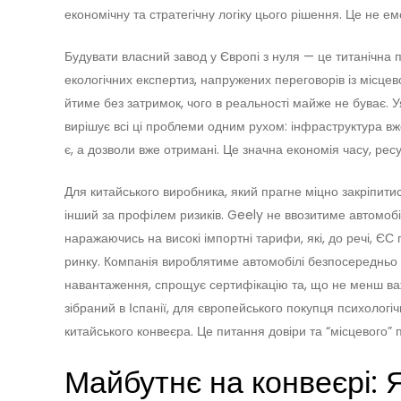
економічну та стратегічну логіку цього рішення. Це не ем
Будувати власний завод у Європі з нуля — це титанічна
екологічних експертиз, напружених переговорів із місцев
йтиме без затримок, чого в реальності майже не буває. Уяв
вирішує всі ці проблеми одним рухом: інфраструктура вже
є, а дозволи вже отримані. Це значна економія часу, ресур
Для китайського виробника, який прагне міцно закріпит
інший за профілем ризиків. Geely не ввозитиме автомобіл
наражаючись на високі імпортні тарифи, які, до речі, ЄС
ринку. Компанія вироблятиме автомобілі безпосередньо
навантаження, спрощує сертифікацію та, що не менш важ
зібраний в Іспанії, для європейського покупця психологі
китайського конвеєра. Це питання довіри та “місцевого” 
Майбутнє на конвеєрі: 