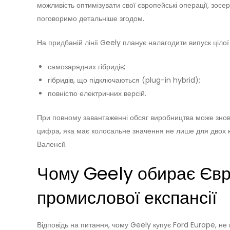
можливість оптимізувати свої європейські операції, зос
поговоримо детальніше згодом.
На придбаній лінії Geely планує налагодити випуск цілої
самозарядних гібридів;
гібридів, що підключаються (plug-in hybrid);
повністю електричних версій.
При повному завантаженні обсяг виробництва може знову
цифра, яка має колосальне значення не лише для двох ко
Валенсії.
Чому Geely обирає Євро
промислової експансії
Відповідь на питання, чому Geely купує Ford Europe, не 