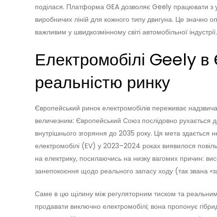
поділася. Платформа GEA дозволяє Geely працювати з 
виробничих ліній для кожного типу двигуна. Це значно оп
важливим у швидкозмінному світі автомобільної індустрії.
Електромобілі Geely в 
реальністю ринку
Європейський ринок електромобілів переживає надзвичай
величезним: Європейський Союз послідовно рухається д
внутрішнього згоряння до 2035 року. Ця мета здається не
електромобілі (EV) у 2023–2024 роках виявилося повіль
на електрику, посилаючись на низку вагомих причин: вис
занепокоєння щодо реального запасу ходу (так звана «з
Саме в цю щілину між регуляторним тиском та реальним
продавати виключно електромобілі; вона пропонує гібридн