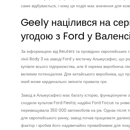
саме відбувається, і чому ця подія має значення для кожн
Geely націлився на сер
угодою з Ford у Валенсі
За інформацією від Reuters та провідних європейських 
лінії Body 3 на заводі Ford у містечку Альмусафес, що р
купівля всього підприємства, але й окрема виробнича лі
великим потенціалом. Для китайського виробника, що праг
який може кардинально змінити правила гри.
Завод в Альмусафесі має багату історію, функціонуючи з 
сходили культові Ford Fiesta, надійні Ford Focus та уні
перевищувала 350 000 автомобілів на рік. Однак після 
для європейського ринку, завод почав працювати далеко 
фактор і зробив його надзвичайно привабливим для поку