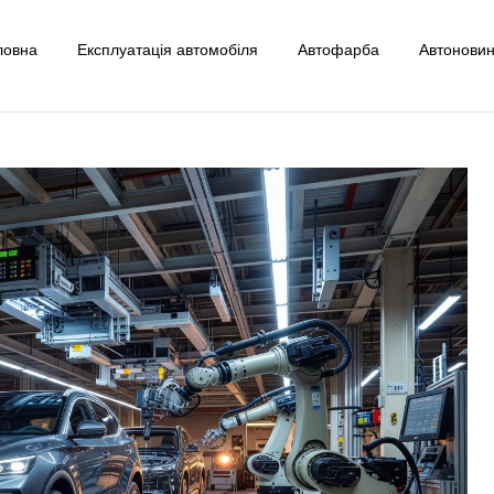
ловна
Експлуатація автомобіля
Автофарба
Автонови
uto
ксплуатації Авто