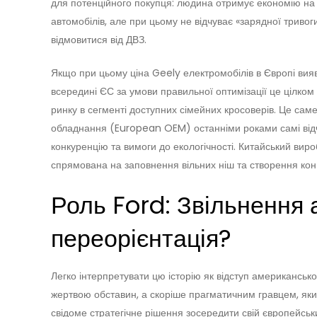
для потенційного покупця: людина отримує економію на п
автомобілів, але при цьому не відчуває «зарядної тривог
відмовитися від ДВЗ.
Якщо при цьому ціна Geely електромобілів в Європі вия
всередині ЄС за умови правильної оптимізації це цілко
ринку в сегменті доступних сімейних кросоверів. Це сам
обладнання (European OEM) останніми роками самі від
конкуренцію та вимоги до екологічності. Китайський виро
спрямована на заповнення вільних ніш та створення кон
Роль Ford: Звільнення а
переорієнтація?
Легко інтерпретувати цю історію як відступ американського
жертвою обставин, а скоріше прагматичним гравцем, яки
свідоме стратегічне рішення зосередити свій європейськ