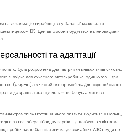
 на локалізацію виробництва у Валенсії може стати
шнім індексом 135. Цей автомобіль будується на інноваційній
e.
ерсальності та адаптації
початку була розроблена для підтримки кількох типів силових
авжня знахідка для сучасного автовиробника: один кузов – три
чається (plug-in), та чистий електромобіль. Для європейського
країни до країни, така гнучкість — не бонус, а життєва
ти електромобіль і готові за нього платити. Водночас у Польщі,
видше за все, обере гібридну версію. Це пов’язано з кількома
, пробіги часто більші, а звичка до звичайних АЗС нікуди не