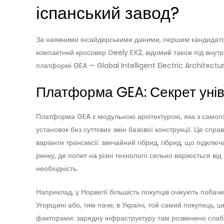
іспанський завод?
За наявними інсайдерськими даними, першим кандидатом
компактний кросовер Geely EX2, відомий також під внутрі
платформі GEA — Global Intelligent Electric Architectur
Платформа GEA: Секрет унів
Платформа GEA є модульною архітектурою, яка з самого 
установок без суттєвих змін базової конструкції. Це спр
варіанти трансмісії: звичайний гібрид, гібрид, що підклю
ринку, де попит на різні технології сильно варіюється від 
необхідність.
Наприклад, у Норвегії більшість покупців очікують побачи
Угорщині або, тим паче, в Україні, той самий покупець, ш
факторами: зарядну інфраструктуру там розвинено слабше