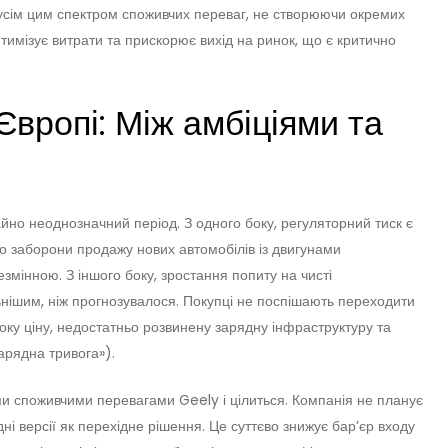
усім цим спектром споживчих переваг, не створюючи окремих
тимізує витрати та прискорює вихід на ринок, що є критично
Європі: Між амбіціями та
но неоднозначний період. З одного боку, регуляторний тиск є
о заборони продажу нових автомобілів із двигунами
змінною. З іншого боку, зростання попиту на чисті
нішим, ніж прогнозувалося. Покупці не поспішають переходити
оку ціну, недостатньо розвинену зарядну інфраструктуру та
арядна тривога»).
и споживчими перевагами Geely і цілиться. Компанія не планує
і версії як перехідне рішення. Це суттєво знижує бар’єр входу