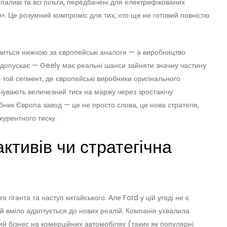
аливі та всі пільги, передбачені для електрифікованих
и». Це розумний компроміс для тих, хто ще не готовий повністю
виться нижчою за європейські аналоги — а виробництво
м допускає — Geely має реальні шанси зайняти значну частину
е той сегмент, де європейські виробники оригінального
чувають величезний тиск на маржу через зростаючу
бник Європа завод — це не просто слова, це нова стратегія,
курентного тиску.
ктивів чи стратегічна
 гіганта та наступ китайського. Але Ford у цій угоді не є
й вміло адаптується до нових реалій. Компанія ухвалила
ий бізнес на комерційних автомобілях (таких як популярні