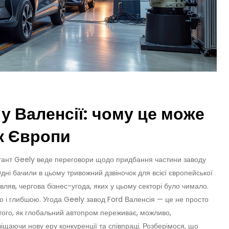
 у Валенсії: чому це може
к Європи
ігант Geely веде переговори щодо придбання частини заводу
. Одні бачили в цьому тривожний дзвіночок для всієї європейської
ляв, чергова бізнес-угода, яких у цьому секторі було чимало.
ю і глибшою. Угода Geely завод Ford Валенсія — це не просто
р того, як глобальний автопром переживає, можливо,
іщаючи нову еру конкуренції та співпраці. Розберімося, що