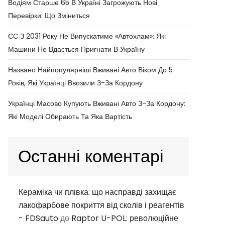
Водіям Старше 65 В Україні Загрожують Нові
Перевірки: Що Зміниться
ЄС З 2031 Року Не Випускатиме «автохлам»: Які
Машини Не Вдасться Пригнати В Україну
Названо Найпопулярніші Вживані Авто Віком До 5
Років, Які Українці Ввозили З-За Кордону
Українці Масово Купують Вживані Авто З-За Кордону:
Які Моделі Обирають Та Яка Вартість
Останні коментарі
Кераміка чи плівка: що насправді захищає
лакофарбове покриття від сколів і реагентів
- FDSauto
до
Raptor U-POL: революційне