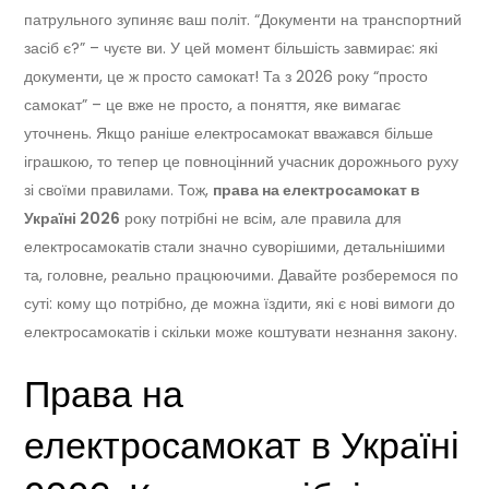
патрульного зупиняє ваш політ. “Документи на транспортний
засіб є?” – чуєте ви. У цей момент більшість завмирає: які
документи, це ж просто самокат! Та з 2026 року “просто
самокат” – це вже не просто, а поняття, яке вимагає
уточнень. Якщо раніше електросамокат вважався більше
іграшкою, то тепер це повноцінний учасник дорожнього руху
зі своїми правилами. Тож,
права на електросамокат в
Україні 2026
року потрібні не всім, але правила для
електросамокатів стали значно суворішими, детальнішими
та, головне, реально працюючими. Давайте розберемося по
суті: кому що потрібно, де можна їздити, які є нові вимоги до
електросамокатів і скільки може коштувати незнання закону.
Права на
електросамокат в Україні