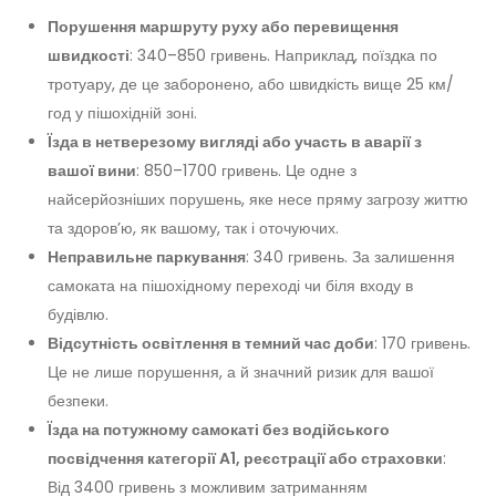
Порушення маршруту руху або перевищення
швидкості
: 340–850 гривень. Наприклад, поїздка по
тротуару, де це заборонено, або швидкість вище 25 км/
год у пішохідній зоні.
Їзда в нетверезому вигляді або участь в аварії з
вашої вини
: 850–1700 гривень. Це одне з
найсерйозніших порушень, яке несе пряму загрозу життю
та здоров’ю, як вашому, так і оточуючих.
Неправильне паркування
: 340 гривень. За залишення
самоката на пішохідному переході чи біля входу в
будівлю.
Відсутність освітлення в темний час доби
: 170 гривень.
Це не лише порушення, а й значний ризик для вашої
безпеки.
Їзда на потужному самокаті без водійського
посвідчення категорії A1, реєстрації або страховки
:
Від 3400 гривень з можливим затриманням