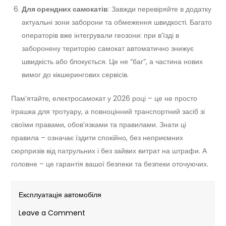
Для орендних самокатів
: Завжди перевіряйте в додатку
актуальні зони заборони та обмеження швидкості. Багато
операторів вже інтегрували геозони: при в’їзді в
заборонену територію самокат автоматично знижує
швидкість або блокується. Це не “баг”, а частина нових
вимог до кікшерингових сервісів.
Пам’ятайте, електросамокат у 2026 році – це не просто
іграшка для тротуару, а повноцінний транспортний засіб зі
своїми правами, обов’язками та правилами. Знати ці
правила – означає їздити спокійно, без неприємних
сюрпризів від патрульних і без зайвих витрат на штрафи. А
головне – це гарантія вашої безпеки та безпеки оточуючих.
Експлуатація автомобіля
on
Leave a Comment
Права