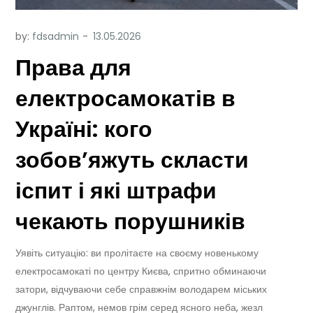
by:
fdsadmin
Права для
електросамокатів в
Україні: кого
зобов’яжуть скласти
іспит і які штрафи
чекають порушників
Уявіть ситуацію: ви пролітаєте на своєму новенькому
електросамокаті по центру Києва, спритно обминаючи
затори, відчуваючи себе справжнім володарем міських
джунглів. Раптом, немов грім серед ясного неба, жезл