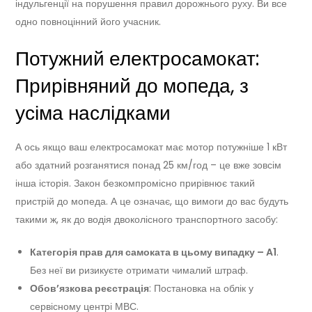
індульгенції на порушення правил дорожнього руху. Ви все
одно повноцінний його учасник.
Потужний електросамокат:
Прирівняний до мопеда, з
усіма наслідками
А ось якщо ваш електросамокат має мотор потужніше 1 кВт
або здатний розганятися понад 25 км/год – це вже зовсім
інша історія. Закон безкомпромісно прирівнює такий
пристрій до мопеда. А це означає, що вимоги до вас будуть
такими ж, як до водія двоколісного транспортного засобу:
Категорія прав для самоката в цьому випадку – A1
.
Без неї ви ризикуєте отримати чималий штраф.
Обов’язкова реєстрація
: Постановка на облік у
сервісному центрі МВС.