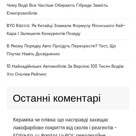
Чому Водії Все Частіше Обирають Гібриди Замість
Електромобілів
BYD Racco: Як Китайці Зламали Формулу Японського Кей-
Кара І Залишили Конкурентів Позаду
В Якому Порядку Авто Проїдуть Перехрестя? Тест, Що
Плутає Навіть Досвідчених
10 Найнадійніших Автомобілів За Версією 100 Тисяч Водіїв:
Хто Очолив Рейтинг
Останні коментарі
Кераміка чи плівка: що насправді захищає
лакофарбове покриття від сколів і реагентів -
FDSauto
до
Raptor U-POL: революційне