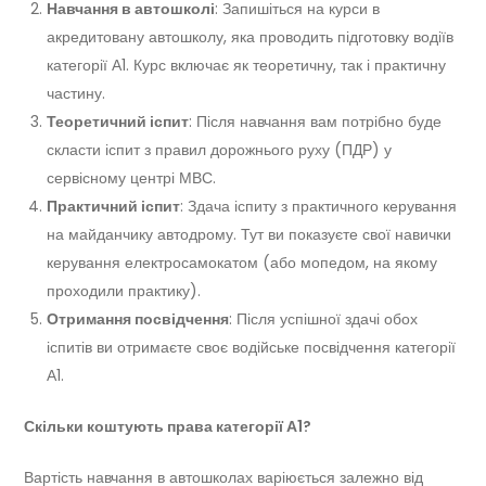
Навчання в автошколі
: Запишіться на курси в
акредитовану автошколу, яка проводить підготовку водіїв
категорії А1. Курс включає як теоретичну, так і практичну
частину.
Теоретичний іспит
: Після навчання вам потрібно буде
скласти іспит з правил дорожнього руху (ПДР) у
сервісному центрі МВС.
Практичний іспит
: Здача іспиту з практичного керування
на майданчику автодрому. Тут ви показуєте свої навички
керування електросамокатом (або мопедом, на якому
проходили практику).
Отримання посвідчення
: Після успішної здачі обох
іспитів ви отримаєте своє водійське посвідчення категорії
А1.
Скільки коштують права категорії А1?
Вартість навчання в автошколах варіюється залежно від