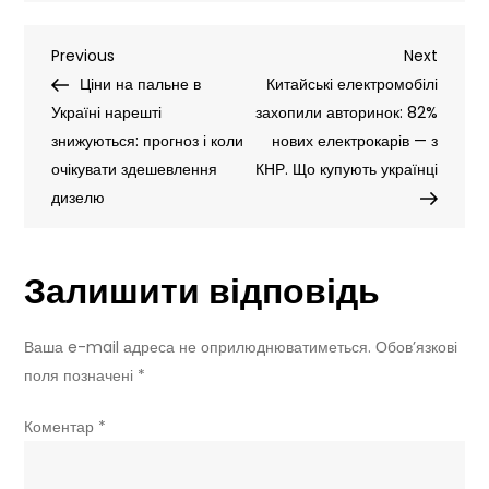
для
Навігація
Previous
Next
Previous
електросамокатів
Next
Post
Post
Ціни на пальне в
в
Китайські електромобілі
записів
Україні нарешті
Україні:
захопили авторинок: 82%
знижуються: прогноз і коли
кого
нових електрокарів — з
очікувати здешевлення
зобов’яжуть
КНР. Що купують українці
дизелю
скласти
іспит
і
Залишити відповідь
які
штрафи
чекають
Ваша e-mail адреса не оприлюднюватиметься.
Обов’язкові
порушників
поля позначені
*
Коментар
*