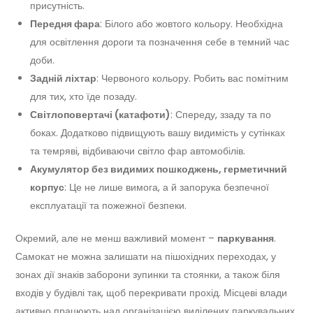
присутність.
Передня фара
: Білого або жовтого кольору. Необхідна
для освітлення дороги та позначення себе в темний час
доби.
Задній ліхтар
: Червоного кольору. Робить вас помітним
для тих, хто їде позаду.
Світлоповертачі (катафоти)
: Спереду, ззаду та по
боках. Додатково підвищують вашу видимість у сутінках
та темряві, відбиваючи світло фар автомобілів.
Акумулятор без видимих пошкоджень, герметичний
корпус
: Це не лише вимога, а й запорука безпечної
експлуатації та пожежної безпеки.
Окремий, але не менш важливий момент –
паркування
.
Самокат не можна залишати на пішохідних переходах, у
зонах дії знаків заборони зупинки та стоянки, а також біля
входів у будівлі так, щоб перекривати прохід. Місцеві влади
активно працюють над організацією виділених паркувальних