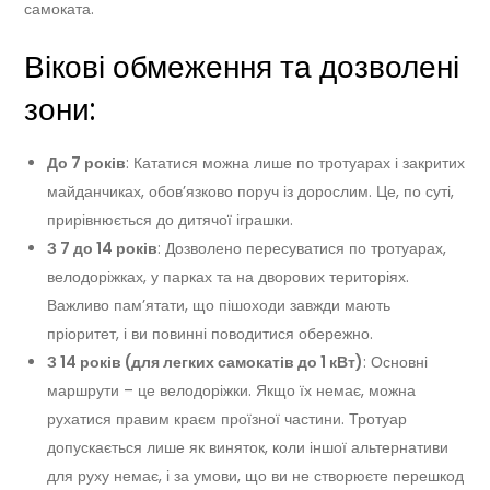
самоката.
Вікові обмеження та дозволені
зони:
До 7 років
: Кататися можна лише по тротуарах і закритих
майданчиках, обов’язково поруч із дорослим. Це, по суті,
прирівнюється до дитячої іграшки.
З 7 до 14 років
: Дозволено пересуватися по тротуарах,
велодоріжках, у парках та на дворових територіях.
Важливо пам’ятати, що пішоходи завжди мають
пріоритет, і ви повинні поводитися обережно.
З 14 років (для легких самокатів до 1 кВт)
: Основні
маршрути – це велодоріжки. Якщо їх немає, можна
рухатися правим краєм проїзної частини. Тротуар
допускається лише як виняток, коли іншої альтернативи
для руху немає, і за умови, що ви не створюєте перешкод