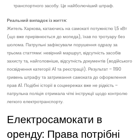
транспортного засобу. Це найболючіший штраф.
Реальний випадок із життя:
Житель Харкова, катаючись на самокаті потужністю 1,5 кВт
(що вже прирівнюється до мопеда), їхав по тротуару без
шолома. Патрульні зафіксували порушення одразу за
трьома статтями: невірний маршрут, відсутність засобів
захисту та, найголовніше, відсутність документів (водійського
посвідчення категорії А1 та реєстрації). Результат – 1190
гривень штрафу та затримання самоката до оформлення
прав A1. Подібні історії в соцмережах вже не рідкість –
патрульна поліція отримала чіткі інструкції щодо контролю
легкого електротранспорту.
Електросамокати в
оренду: Права потрібні