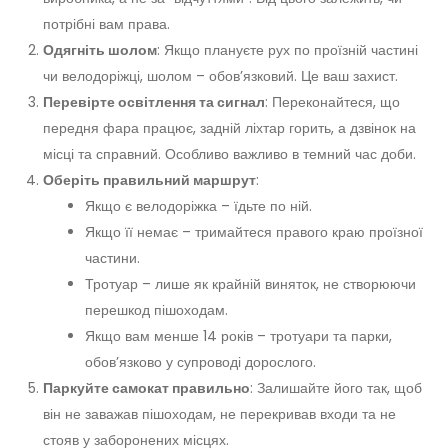
потрібні вам права.
Одягніть шолом
: Якщо плануєте рух по проїзній частині
чи велодоріжці, шолом – обов’язковий. Це ваш захист.
Перевірте освітлення та сигнал
: Переконайтеся, що
передня фара працює, задній ліхтар горить, а дзвінок на
місці та справний. Особливо важливо в темний час доби.
Оберіть правильний маршрут
:
Якщо є велодоріжка – їдьте по ній.
Якщо її немає – тримайтеся правого краю проїзної
частини.
Тротуар – лише як крайній виняток, не створюючи
перешкод пішоходам.
Якщо вам менше 14 років – тротуари та парки,
обов’язково у супроводі дорослого.
Паркуйте самокат правильно
: Залишайте його так, щоб
він не заважав пішоходам, не перекривав входи та не
стояв у заборонених місцях.