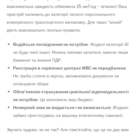
максимальна швидкість обмежена 25 км/год – вітаємо! Ваш
пристрій належить до категорії легкого персонального
електричного транспортного механізму. Для таких “коней”
діють максимально лояльні правила:
Водійське посвідчення не потрібне
: Жодної категорії A1
чи будь-якої іншої. Можна сміливо кататися, маючи лише
бажання та знання ПДР.
Реєстрація в сервісних центрах МВС не передбачена
:
Не треба стояти в чергах, заповнювати документи чи
сплачувати збори.
Обов’язкове страхування цивільної відповідальності
не потрібне
: Це економить ваш бюджет.
Номерний знак не видається і не вимагається
: Жодних
зайвих пристосувань на вашому елегантному самокаті.
Звучить чудово, чи не так? Але пам’ятайте, що це не дає вам