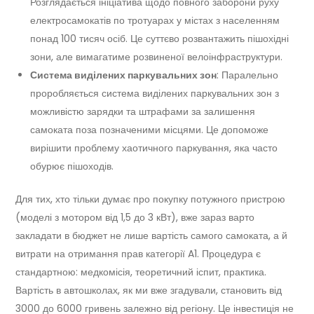
Розглядається ініціатива щодо повного заборони руху
електросамокатів по тротуарах у містах з населенням
понад 100 тисяч осіб. Це суттєво розвантажить пішохідні
зони, але вимагатиме розвиненої велоінфраструктури.
Система виділених паркувальних зон
: Паралельно
проробляється система виділених паркувальних зон з
можливістю зарядки та штрафами за залишення
самоката поза позначеними місцями. Це допоможе
вирішити проблему хаотичного паркування, яка часто
обурює пішоходів.
Для тих, хто тільки думає про покупку потужного пристрою
(моделі з мотором від 1,5 до 3 кВт), вже зараз варто
закладати в бюджет не лише вартість самого самоката, а й
витрати на отримання прав категорії A1. Процедура є
стандартною: медкомісія, теоретичний іспит, практика.
Вартість в автошколах, як ми вже згадували, становить від
3000 до 6000 гривень залежно від регіону. Це інвестиція не