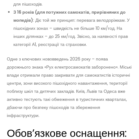
для пішоходів.
З 16 років (для потужних самокатів, прирівняних до
мопедів)
: Діє той же принцип: перевага велодоріжкам. У
пішохідних зонах – швидкість не більше 10 км/год. На
інших ділянках – до 25 км/год. Звісно, за наявності прав
категорії А1, реєстрації та страховки.
Одне з ключових нововведень 2026 року – поява
дорожнього знака «Рух електросамокатів заборонено». Міські
влади отримали право закривати для самокатистів історичні
центри, зони високого пішохідного навантаження, території
поблизу шкіл та дитячих закладів. Київ, Львів та Одеса вже
активно тестують такі обмеження в туристичних кварталах,
дбаючи про безпеку пішоходів та збереження
інфраструктури.
Обов’язкове оснащення: