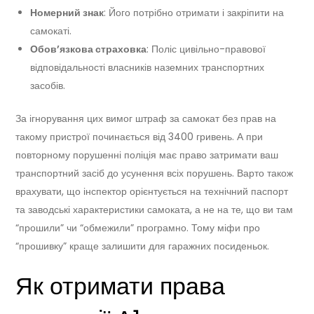
Номерний знак
: Його потрібно отримати і закріпити на
самокаті.
Обов’язкова страховка
: Поліс цивільно-правової
відповідальності власників наземних транспортних
засобів.
За ігнорування цих вимог штраф за самокат без прав на
такому пристрої починається від 3400 гривень. А при
повторному порушенні поліція має право затримати ваш
транспортний засіб до усунення всіх порушень. Варто також
врахувати, що інспектор орієнтується на технічний паспорт
та заводські характеристики самоката, а не на те, що ви там
“прошили” чи “обмежили” програмно. Тому міфи про
“прошивку” краще залишити для гаражних посиденьок.
Як отримати права