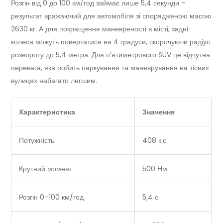
Розгін від 0 до 100 км/год займає лише 5,4 секунди –
результат вражаючий для автомобіля зі спорядженою масою
2630 кг. А для покращення маневреності в місті, задні
колеса можуть повертатися на 4 градуси, скорочуючи радіус
розвороту до 5,4 метра. Для п’ятиметрового SUV це відчутна
перевага, яка робить паркування та маневрування на тісних
вулицях набагато легшим.
Характеристика
Значення
Потужність
408 к.с.
Крутний момент
500 Нм
Розгін 0–100 км/год
5,4 с