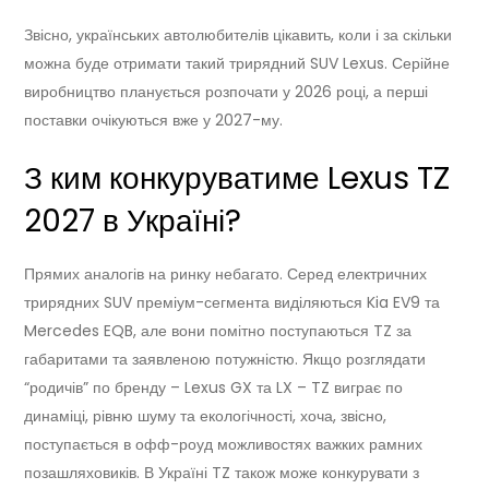
Звісно, українських автолюбителів цікавить, коли і за скільки
можна буде отримати такий трирядний SUV Lexus. Серійне
виробництво планується розпочати у 2026 році, а перші
поставки очікуються вже у 2027-му.
З ким конкуруватиме Lexus TZ
2027 в Україні?
Прямих аналогів на ринку небагато. Серед електричних
трирядних SUV преміум-сегмента виділяються Kia EV9 та
Mercedes EQB, але вони помітно поступаються TZ за
габаритами та заявленою потужністю. Якщо розглядати
“родичів” по бренду – Lexus GX та LX – TZ виграє по
динаміці, рівню шуму та екологічності, хоча, звісно,
поступається в офф-роуд можливостях важких рамних
позашляховиків. В Україні TZ також може конкурувати з