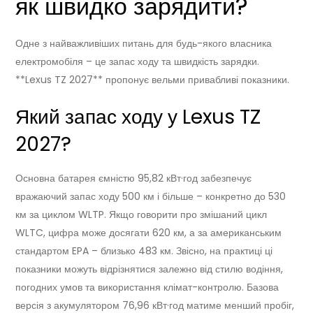
як швидко зарядити?
Одне з найважливіших питань для будь-якого власника
електромобіля – це запас ходу та швидкість зарядки.
**Lexus TZ 2027** пропонує вельми привабливі показники.
Який запас ходу у Lexus TZ
2027?
Основна батарея ємністю 95,82 кВт·год забезпечує
вражаючий запас ходу 500 км і більше – конкретно до 530
км за циклом WLTP. Якщо говорити про змішаний цикл
WLTC, цифра може досягати 620 км, а за американським
стандартом EPA – близько 483 км. Звісно, на практиці ці
показники можуть відрізнятися залежно від стилю водіння,
погодних умов та використання клімат-контролю. Базова
версія з акумулятором 76,96 кВт·год матиме менший пробіг,