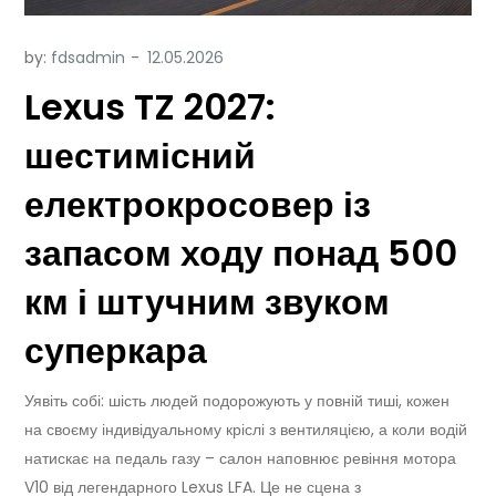
by:
fdsadmin
Lexus TZ 2027:
шестимісний
електрокросовер із
запасом ходу понад 500
км і штучним звуком
суперкара
Уявіть собі: шість людей подорожують у повній тиші, кожен
на своєму індивідуальному кріслі з вентиляцією, а коли водій
натискає на педаль газу – салон наповнює ревіння мотора
V10 від легендарного Lexus LFA. Це не сцена з