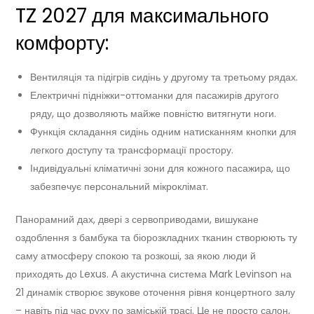
TZ 2027 для максимального
комфорту:
Вентиляція та підігрів сидінь у другому та третьому рядах.
Електричні підніжки-оттоманки для пасажирів другого
ряду, що дозволяють майже повністю витягнути ноги.
Функція складання сидінь одним натисканням кнопки для
легкого доступу та трансформації простору.
Індивідуальні кліматичні зони для кожного пасажира, що
забезпечує персональний мікроклімат.
Панорамний дах, двері з сервоприводами, вишукане
оздоблення з бамбука та біорозкладних тканин створюють ту
саму атмосферу спокою та розкоші, за якою люди й
приходять до Lexus. А акустична система Mark Levinson на
21 динамік створює звукове оточення рівня концертного залу
– навіть під час руху по заміській трасі. Це не просто салон,