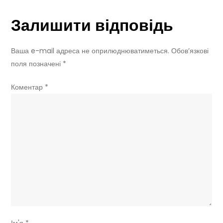
500
Залишити відповідь
км
і
штучним
Ваша e-mail адреса не оприлюднюватиметься.
Обов’язкові
звуком
поля позначені
*
суперкара
Коментар
*
Ім'я
*