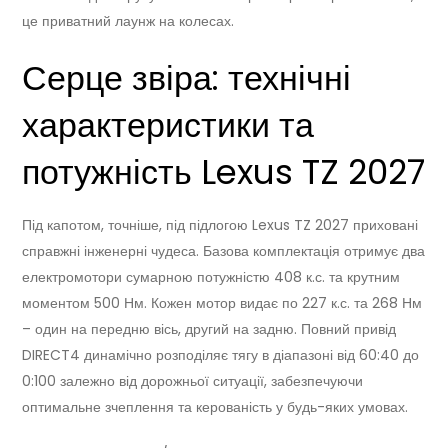
це приватний лаунж на колесах.
Серце звіра: технічні
характеристики та
потужність Lexus TZ 2027
Під капотом, точніше, під підлогою Lexus TZ 2027 приховані
справжні інженерні чудеса. Базова комплектація отримує два
електромотори сумарною потужністю 408 к.с. та крутним
моментом 500 Нм. Кожен мотор видає по 227 к.с. та 268 Нм
– один на передню вісь, другий на задню. Повний привід
DIRECT4 динамічно розподіляє тягу в діапазоні від 60:40 до
0:100 залежно від дорожньої ситуації, забезпечуючи
оптимальне зчеплення та керованість у будь-яких умовах.