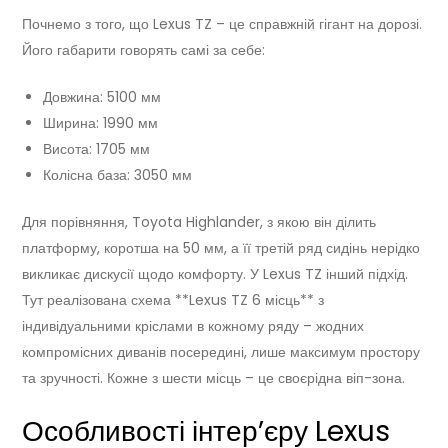
Почнемо з того, що Lexus TZ – це справжній гігант на дорозі.
Його габарити говорять самі за себе:
Довжина: 5100 мм
Ширина: 1990 мм
Висота: 1705 мм
Колісна база: 3050 мм
Для порівняння, Toyota Highlander, з якою він ділить
платформу, коротша на 50 мм, а її третій ряд сидінь нерідко
викликає дискусії щодо комфорту. У Lexus TZ інший підхід.
Тут реалізована схема **Lexus TZ 6 місць** з
індивідуальними кріслами в кожному ряду – жодних
компромісних диванів посередині, лише максимум простору
та зручності. Кожне з шести місць – це своєрідна віп-зона.
Особливості інтер’єру Lexus