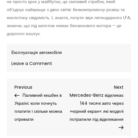
не просто крок у майбутнє, це сміливий стрибок, який
об’єднує найкраще з двох світів: безкомпромісну розкіш та
екологічну свідомість. І, знаєте, почути звук легендарного LFA,
знаючи, що під капотом немає бензинового мотора – це
дорогого коштує.
Експлуатація автомобіля
on
Leave a Comment
Lexus
TZ
Навігація
Previous
Next
Previous
2027:
Next
Post
Post
Паливний кешбек в
шестимісний
Mercedes-Benz відкликає
записів
Україні: коли почнуть
електрокросовер
144 тисячі авто через
платити і скільки можна
із
«чорний екран»: які моделі
отримати
запасом
потрапили під відкликання
ходу
понад