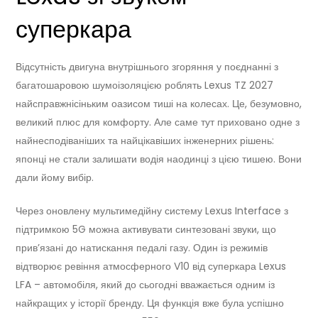
суперкара
Відсутність двигуна внутрішнього згоряння у поєднанні з
багатошаровою шумоізоляцією роблять Lexus TZ 2027
найсправжнісіньким оазисом тиші на колесах. Це, безумовно,
великий плюс для комфорту. Але саме тут приховано одне з
найнесподіваніших та найцікавіших інженерних рішень:
японці не стали залишати водія наодинці з цією тишею. Вони
дали йому вибір.
Через оновлену мультимедійну систему Lexus Interface з
підтримкою 5G можна активувати синтезовані звуки, що
прив’язані до натискання педалі газу. Один із режимів
відтворює ревіння атмосферного V10 від суперкара Lexus
LFA – автомобіля, який до сьогодні вважається одним із
найкращих у історії бренду. Ця функція вже була успішно