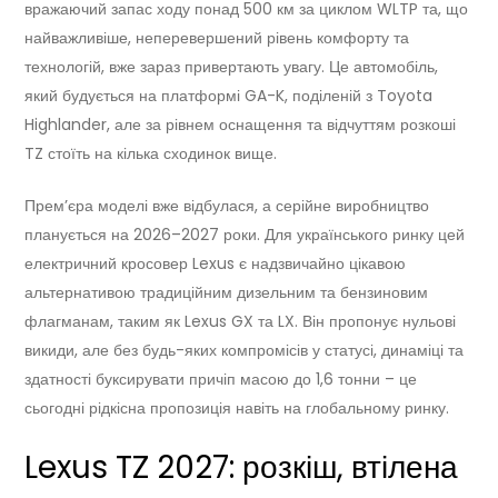
вражаючий запас ходу понад 500 км за циклом WLTP та, що
найважливіше, неперевершений рівень комфорту та
технологій, вже зараз привертають увагу. Це автомобіль,
який будується на платформі GA-K, поділеній з Toyota
Highlander, але за рівнем оснащення та відчуттям розкоші
TZ стоїть на кілька сходинок вище.
Прем’єра моделі вже відбулася, а серійне виробництво
планується на 2026–2027 роки. Для українського ринку цей
електричний кросовер Lexus є надзвичайно цікавою
альтернативою традиційним дизельним та бензиновим
флагманам, таким як Lexus GX та LX. Він пропонує нульові
викиди, але без будь-яких компромісів у статусі, динаміці та
здатності буксирувати причіп масою до 1,6 тонни – це
сьогодні рідкісна пропозиція навіть на глобальному ринку.
Lexus TZ 2027: розкіш, втілена