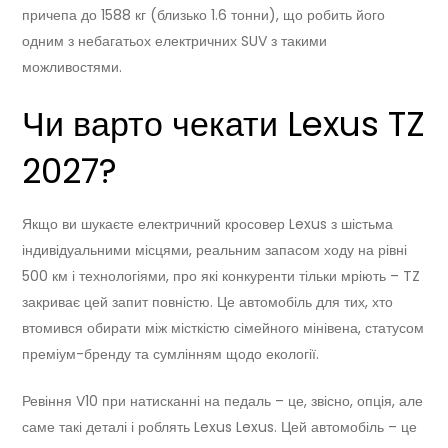
причепа до 1588 кг (близько 1.6 тонни), що робить його
одним з небагатьох електричних SUV з такими
можливостями.
Чи варто чекати Lexus TZ
2027?
Якщо ви шукаєте електричний кросовер Lexus з шістьма
індивідуальними місцями, реальним запасом ходу на рівні
500 км і технологіями, про які конкуренти тільки мріють – TZ
закриває цей запит повністю. Це автомобіль для тих, хто
втомився обирати між місткістю сімейного мінівена, статусом
преміум-бренду та сумлінням щодо екології.
Ревіння V10 при натисканні на педаль – це, звісно, опція, але
саме такі деталі і роблять Lexus Lexus. Цей автомобіль – це