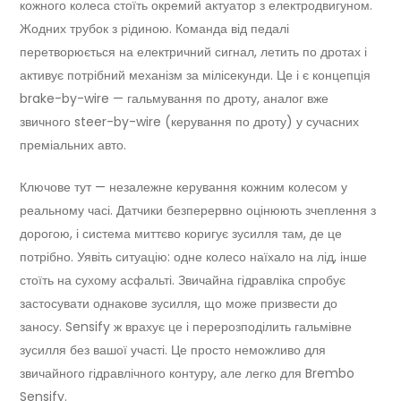
кожного колеса стоїть окремий актуатор з електродвигуном.
Жодних трубок з рідиною. Команда від педалі
перетворюється на електричний сигнал, летить по дротах і
активує потрібний механізм за мілісекунди. Це і є концепція
brake-by-wire — гальмування по дроту, аналог вже
звичного steer-by-wire (керування по дроту) у сучасних
преміальних авто.
Ключове тут — незалежне керування кожним колесом у
реальному часі. Датчики безперервно оцінюють зчеплення з
дорогою, і система миттєво коригує зусилля там, де це
потрібно. Уявіть ситуацію: одне колесо наїхало на лід, інше
стоїть на сухому асфальті. Звичайна гідравліка спробує
застосувати однакове зусилля, що може призвести до
заносу. Sensify ж врахує це і перерозподілить гальмівне
зусилля без вашої участі. Це просто неможливо для
звичайного гідравлічного контуру, але легко для Brembo
Sensify.