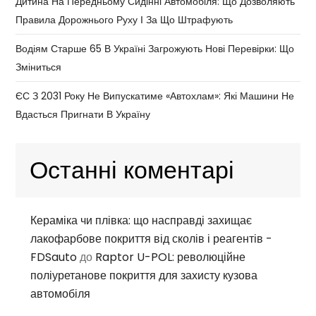
Дитина На Передньому Сидінні Автомобіля: Що Дозволяють
Правила Дорожнього Руху І За Що Штрафують
Водіям Старше 65 В Україні Загрожують Нові Перевірки: Що
Зміниться
ЄС З 2031 Року Не Випускатиме «автохлам»: Які Машини Не
Вдасться Пригнати В Україну
Останні коментарі
Кераміка чи плівка: що насправді захищає
лакофарбове покриття від сколів і реагентів -
FDSauto
до
Raptor U-POL: революційне
поліуретанове покриття для захисту кузова
автомобіля