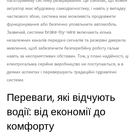
багаторівневу систему резервування. Це означає, що кожен
актуатор має вбудовану самодіагностику, і навіть у випадку
часткового збою, система має можливість продовжити
функціонування або безпечно уповільнити автомобіль.
Зазвичай, системи brake-by-wire включають кілька
незалежних каналів передачі сигналів та резервні джерела
живлення, щоб забезпечити безперебійну роботу гальм
навіть за несприятливих обставин. Тож, у плані надійності, ці
електрогальма серійне виробництво не поступаються, а в
деяких аспектах і перевершують традиційні гідравлічні
системи.
Переваги, які відчують
водії: від економії до
комфорту