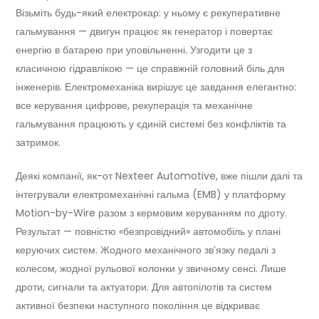
Візьміть будь-який електрокар: у ньому є рекуперативне
гальмування — двигун працює як генератор і повертає
енергію в батарею при уповільненні. Узгодити це з
класичною гідравлікою — це справжній головний біль для
інженерів. Електромеханіка вирішує це завдання елегантно:
все керування цифрове, рекуперація та механічне
гальмування працюють у єдиній системі без конфліктів та
затримок.
Деякі компанії, як-от Nexteer Automotive, вже пішли далі та
інтегрували електромеханічні гальма (EMB) у платформу
Motion-by-Wire разом з кермовим керуванням по дроту.
Результат — повністю «безпровідний» автомобіль у плані
керуючих систем. Жодного механічного зв’язку педалі з
колесом, жодної рульової колонки у звичному сенсі. Лише
дроти, сигнали та актуатори. Для автопілотів та систем
активної безпеки наступного покоління це відкриває