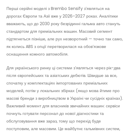
Перші серійні моделі з Brembo Sensify з’являться на
дорогах Європи та Азії вже у 2026–2027 роках. Аналітики
вважають, що до 2030 року безрідинні гальма авто стануть
стандартом для преміальних машин. Масовий сегмент
підтягнеться пізніше, але рух незворотний — точно так само,
як колись ABS з опції перетворилася на обов’язкове
оснащення кожного автомобіля.
Для українського ринку ці системи з’являться через рік-два
після європейських та азіатських дебютів. Швидше за все,
спочатку у комплектаціях імпортованих преміальних
моделей, потім у локальних збірках (якщо мова йтиме про
масові бренди з виробництвом в Україні чи сусідніх країнах).
Важливий момент для власників звичайних машин: сервіси
почнуть готувати персонал до нової діагностики та
обслуговування вже зараз, тому що перехід буде
поступовим, але масовим. Це майбутнє гальмівних систем,