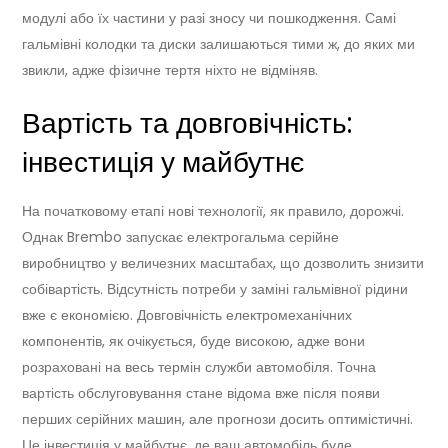
модулі або їх частини у разі зносу чи пошкодження. Самі
гальмівні колодки та диски залишаються тими ж, до яких ми
звикли, адже фізичне тертя ніхто не відміняв.
Вартість та довговічність:
інвестиція у майбутнє
На початковому етапі нові технології, як правило, дорожчі.
Однак Brembo запускає електрогальма серійне
виробництво у величезних масштабах, що дозволить знизити
собівартість. Відсутність потреби у заміні гальмівної рідини
вже є економією. Довговічність електромеханічних
компонентів, як очікується, буде високою, адже вони
розраховані на весь термін служби автомобіля. Точна
вартість обслуговування стане відома вже після появи
перших серійних машин, але прогнози досить оптимістичні.
Це інвестиція у майбутнє, де ваш автомобіль буде