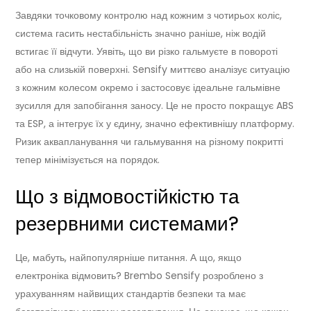
Завдяки точковому контролю над кожним з чотирьох коліс,
система гасить нестабільність значно раніше, ніж водій
встигає її відчути. Уявіть, що ви різко гальмуєте в повороті
або на слизькій поверхні. Sensify миттєво аналізує ситуацію
з кожним колесом окремо і застосовує ідеальне гальмівне
зусилля для запобігання заносу. Це не просто покращує ABS
та ESP, а інтегрує їх у єдину, значно ефективнішу платформу.
Ризик аквапланування чи гальмування на різному покритті
тепер мінімізується на порядок.
Що з відмовостійкістю та
резервними системами?
Це, мабуть, найпопулярніше питання. А що, якщо
електроніка відмовить? Brembo Sensify розроблено з
урахуванням найвищих стандартів безпеки та має