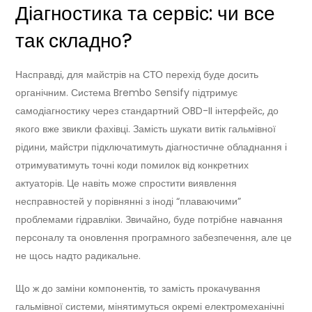
Діагностика та сервіс: чи все
так складно?
Насправді, для майстрів на СТО перехід буде досить
органічним. Система Brembo Sensify підтримує
самодіагностику через стандартний OBD-II інтерфейс, до
якого вже звикли фахівці. Замість шукати витік гальмівної
рідини, майстри підключатимуть діагностичне обладнання і
отримуватимуть точні коди помилок від конкретних
актуаторів. Це навіть може спростити виявлення
несправностей у порівнянні з іноді “плаваючими”
проблемами гідравліки. Звичайно, буде потрібне навчання
персоналу та оновлення програмного забезпечення, але це
не щось надто радикальне.
Що ж до заміни компонентів, то замість прокачування
гальмівної системи, мінятимуться окремі електромеханічні