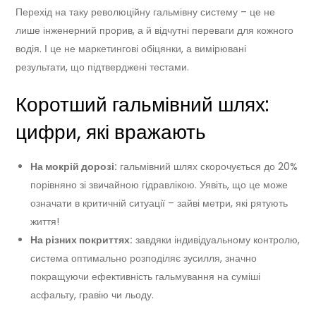
Перехід на таку революційну гальмівну систему – це не
лише інженерний прорив, а й відчутні переваги для кожного
водія. І це не маркетингові обіцянки, а вимірювані
результати, що підтверджені тестами.
Коротший гальмівний шлях:
цифри, які вражають
На мокрій дорозі:
гальмівний шлях скорочується до 20%
порівняно зі звичайною гідравлікою. Уявіть, що це може
означати в критичній ситуації – зайві метри, які рятують
життя!
На різних покриттях:
завдяки індивідуальному контролю,
система оптимально розподіляє зусилля, значно
покращуючи ефективність гальмування на суміші
асфальту, гравію чи льоду.