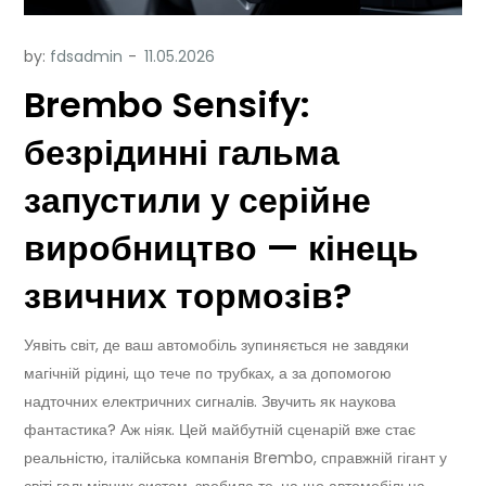
by:
fdsadmin
Brembo Sensify:
безрідинні гальма
запустили у серійне
виробництво — кінець
звичних тормозів?
Уявіть світ, де ваш автомобіль зупиняється не завдяки
магічній рідині, що тече по трубках, а за допомогою
надточних електричних сигналів. Звучить як наукова
фантастика? Аж ніяк. Цей майбутній сценарій вже стає
реальністю, італійська компанія Brembo, справжній гігант у
світі гальмівних систем, зробила те, на що автомобільна