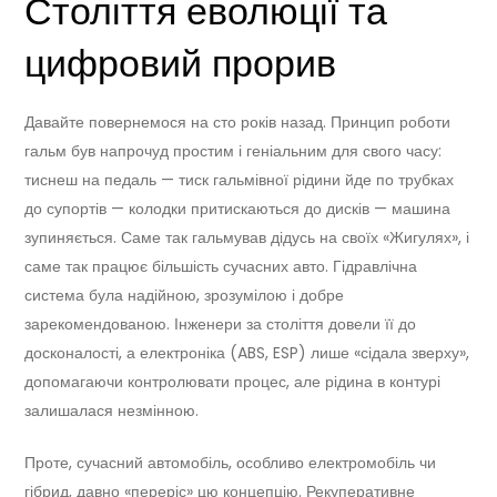
Століття еволюції та
цифровий прорив
Давайте повернемося на сто років назад. Принцип роботи
гальм був напрочуд простим і геніальним для свого часу:
тиснеш на педаль — тиск гальмівної рідини йде по трубках
до супортів — колодки притискаються до дисків — машина
зупиняється. Саме так гальмував дідусь на своїх «Жигулях», і
саме так працює більшість сучасних авто. Гідравлічна
система була надійною, зрозумілою і добре
зарекомендованою. Інженери за століття довели її до
досконалості, а електроніка (ABS, ESP) лише «сідала зверху»,
допомагаючи контролювати процес, але рідина в контурі
залишалася незмінною.
Проте, сучасний автомобіль, особливо електромобіль чи
гібрид, давно «переріс» цю концепцію. Рекуперативне