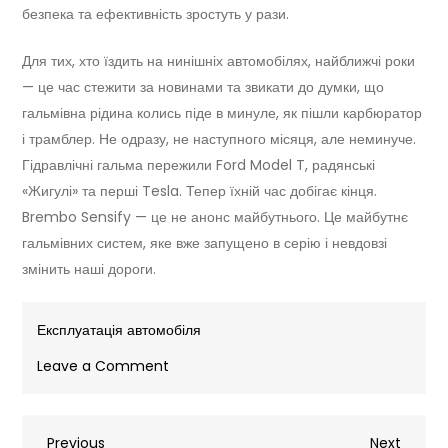
безпека та ефективність зростуть у рази.
Для тих, хто їздить на нинішніх автомобілях, найближчі роки
— це час стежити за новинами та звикати до думки, що
гальмівна рідина колись піде в минуле, як пішли карбюратор
і трамблер. Не одразу, не наступного місяця, але неминуче.
Гідравлічні гальма пережили Ford Model T, радянські
«Жигулі» та перші Tesla. Тепер їхній час добігає кінця.
Brembo Sensify — це не анонс майбутнього. Це майбутнє
гальмівних систем, яке вже запущено в серію і невдовзі
змінить наші дороги.
Експлуатація автомобіля
on
Leave a Comment
Brembo
Sensify:
Previous
Next
Previous
безрідинні
Next