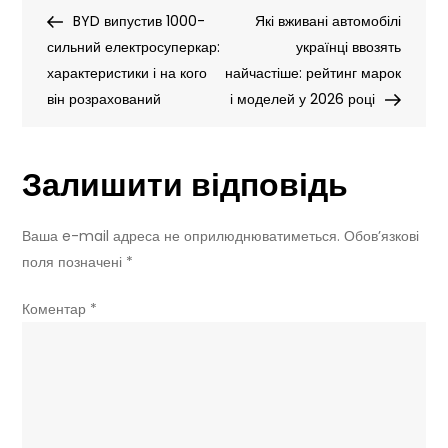
Навігація
Post
Post
BYD випустив 1000-
гальма
Які вживані автомобілі
записів
сильний електросуперкар:
запустили
українці ввозять
характеристики і на кого
у
найчастіше: рейтинг марок
він розрахований
серійне
і моделей у 2026 році
виробництво
—
Залишити відповідь
кінець
звичних
тормозів?
Ваша e-mail адреса не оприлюднюватиметься.
Обов’язкові
поля позначені
*
Коментар
*