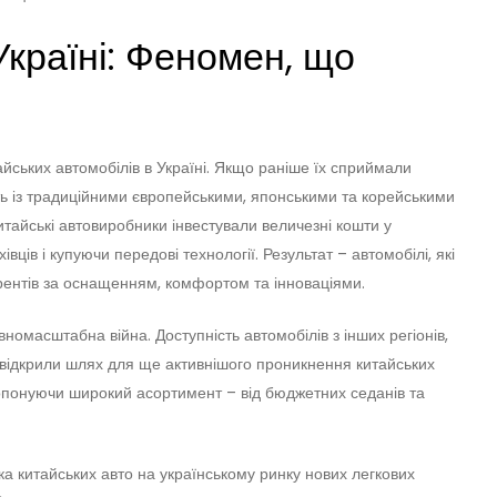
Україні: Феномен, що
айських автомобілів в Україні. Якщо раніше їх сприймали
ують із традиційними європейськими, японськими та корейськими
тайські автовиробники інвестували величезні кошти у
вців і купуючи передові технології. Результат – автомобілі, які
рентів за оснащенням, комфортом та інноваціями.
омасштабна війна. Доступність автомобілів з інших регіонів,
лі відкрили шлях для ще активнішого проникнення китайських
опонуючи широкий асортимент – від бюджетних седанів та
ка китайських авто на українському ринку нових легкових