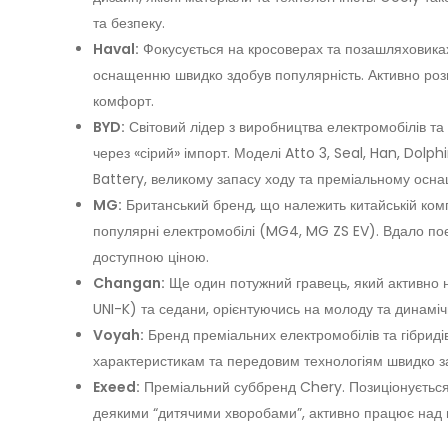
та безпеку.
Haval:
Фокусується на кросоверах та позашляховиках
оснащенню швидко здобув популярність. Активно розш
комфорт.
BYD:
Світовий лідер з виробництва електромобілів та 
через «сірий» імпорт. Моделі Atto 3, Seal, Han, Dolph
Battery, великому запасу ходу та преміальному осн
MG:
Британський бренд, що належить китайській комп
популярні електромобілі (MG4, MG ZS EV). Вдало по
доступною ціною.
Changan:
Ще один потужний гравець, який активно н
UNI-K) та седани, орієнтуючись на молоду та динаміч
Voyah:
Бренд преміальних електромобілів та гібриді
характеристикам та передовим технологіям швидко за
Exeed:
Преміальний суббренд Chery. Позиціонується 
деякими “дитячими хворобами”, активно працює над