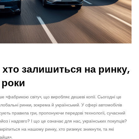
 хто залишиться на ринку,
 роки
е «фабрикою світу», що виробляє дешеві копії. Сьогодні це
обальні ринки, зокрема й український. У сфері автомобілів
сують правила гри, пропонуючи передові технології, сучасний
йоз і надовго? І що це означає для нас, українських покупців?
кріпиться на нашому ринку, хто ризикує зникнути, та які
тайця».