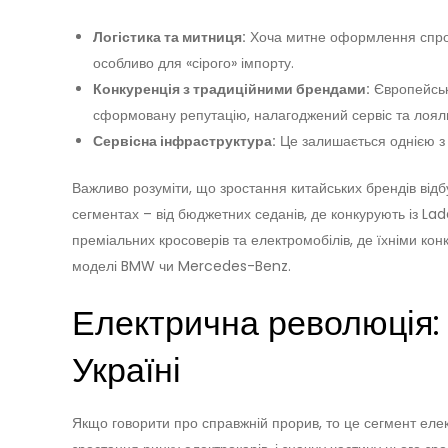
Логістика та митниця:
Хоча митне оформлення спрос
особливо для «сірого» імпорту.
Конкуренція з традиційними брендами:
Європейські
сформовану репутацію, налагоджений сервіс та лояль
Сервісна інфраструктура:
Це залишається однією з 
Важливо розуміти, що зростання китайських брендів відбу
сегментах – від бюджетних седанів, де конкурують із La
преміальних кросоверів та електромобілів, де їхніми кон
моделі BMW чи Mercedes-Benz.
Електрична революція: 
Україні
Якщо говорити про справжній прорив, то це сегмент елект