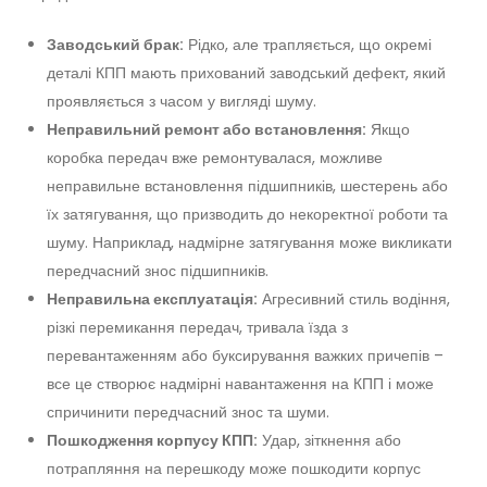
Заводський брак:
Рідко, але трапляється, що окремі
деталі КПП мають прихований заводський дефект, який
проявляється з часом у вигляді шуму.
Неправильний ремонт або встановлення:
Якщо
коробка передач вже ремонтувалася, можливе
неправильне встановлення підшипників, шестерень або
їх затягування, що призводить до некоректної роботи та
шуму. Наприклад, надмірне затягування може викликати
передчасний знос підшипників.
Неправильна експлуатація:
Агресивний стиль водіння,
різкі перемикання передач, тривала їзда з
перевантаженням або буксирування важких причепів –
все це створює надмірні навантаження на КПП і може
спричинити передчасний знос та шуми.
Пошкодження корпусу КПП:
Удар, зіткнення або
потрапляння на перешкоду може пошкодити корпус