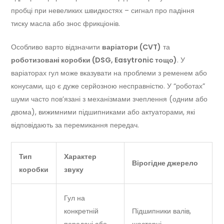
пробці при невеликих швидкостях – сигнал про падіння
тиску масла або знос фрикціонів.
Особливо варто відзначити
варіатори (CVT)
та
роботизовані коробки (DSG, Easytronic тощо)
. У
варіаторах гул може вказувати на проблеми з ременем або
конусами, що є дуже серйозною несправністю. У “роботах”
шуми часто пов’язані з механізмами зчеплення (одним або
двома), вижимними підшипниками або актуаторами, які
відповідають за перемикання передач.
Тип
Характер
Вірогідне джерело
коробки
звуку
Гул на
конкретній
Підшипники валів,
передачі або
шестерні,