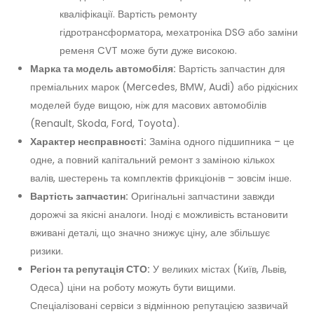
кваліфікації. Вартість ремонту
гідротрансформатора, мехатроніка DSG або заміни
ременя CVT може бути дуже високою.
Марка та модель автомобіля:
Вартість запчастин для
преміальних марок (Mercedes, BMW, Audi) або рідкісних
моделей буде вищою, ніж для масових автомобілів
(Renault, Skoda, Ford, Toyota).
Характер несправності:
Заміна одного підшипника – це
одне, а повний капітальний ремонт з заміною кількох
валів, шестерень та комплектів фрикціонів – зовсім інше.
Вартість запчастин:
Оригінальні запчастини завжди
дорожчі за якісні аналоги. Іноді є можливість встановити
вживані деталі, що значно знижує ціну, але збільшує
ризики.
Регіон та репутація СТО:
У великих містах (Київ, Львів,
Одеса) ціни на роботу можуть бути вищими.
Спеціалізовані сервіси з відмінною репутацією зазвичай