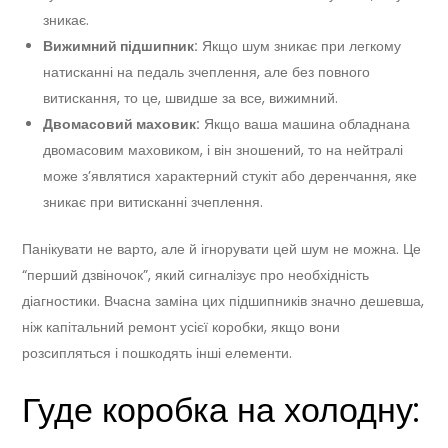
зникає.
Вижимний підшипник:
Якщо шум зникає при легкому
натисканні на педаль зчеплення, але без повного
витискання, то це, швидше за все, вижимний.
Двомасовий маховик:
Якщо ваша машина обладнана
двомасовим маховиком, і він зношений, то на нейтралі
може з’являтися характерний стукіт або деренчання, яке
зникає при витисканні зчеплення.
Панікувати не варто, але й ігнорувати цей шум не можна. Це
“перший дзвіночок”, який сигналізує про необхідність
діагностики. Вчасна заміна цих підшипників значно дешевша,
ніж капітальний ремонт усієї коробки, якщо вони
розсипляться і пошкодять інші елементи.
Гуде коробка на холодну: