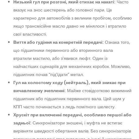
Низький гул при розгоні, який стихає на накаті:
Часто
вказує на знос шестерень або головної пари. Це
характерно для автомобілів з великим пробігом, особливо
якщо трансмісійне масло давно не мінялося і втратило
свої властивості.
Виття або гудіння на конкретній передачі:
Ознака того,
що підшипники первинного або вторинного вала
втратили мастило, або з’явився люфт. Один із
найчастіших сценаріїв для механічних коробок. Можливо,
підшипник почав “під’їдати” метал.
Гул на холостому ходу (нейтраль), який зникає при
вичавленому зчепленні:
Майже стовідсотково вижимний
підшипник або підшипник первинного вала. Цей шум у
КПП часто починається з ледь помітного шелесту.
Хрускіт при включенні передачі, особливо першої або
задньої:
Синхронізатори зношені, і муфта не встигає
вирівняти швидкості обертання валів. Без синхронізаторів
включення передачі стає складним, а іноді й неможливим