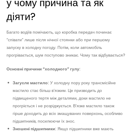
у чому причина та як
діяти?
Багато водіїв помічають, що коробка передач починає
“співати” лише після нічної стоянки або при першому
запуску в холодну погоду. Потім, коли автомобіль
прогрівається, шум поступово зникає. Чому так відбувається?
Основні причини “холодного” гулу:
Загусле мастило:
У холодну пору року трансмісійне
мастило стає більш в’язким. Це призводить до
підвищеного тертя між деталями, доки мастило не
прогріється і не розріджується. В’язке мастило також
гірше доходить до всіх змащуваних поверхонь, особливо
підшипників, посилюючи їх знос.
Зношені підшипники:
Якщо підшипники вже мають