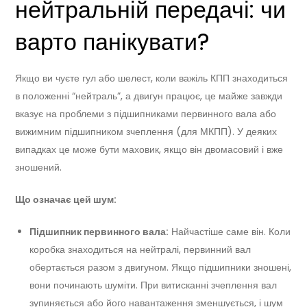
нейтральній передачі: чи
варто панікувати?
Якщо ви чуєте гул або шелест, коли важіль КПП знаходиться
в положенні “нейтраль”, а двигун працює, це майже завжди
вказує на проблеми з підшипниками первинного вала або
вижимним підшипником зчеплення (для МКПП). У деяких
випадках це може бути маховик, якщо він двомасовий і вже
зношений.
Що означає цей шум:
Підшипник первинного вала:
Найчастіше саме він. Коли
коробка знаходиться на нейтралі, первинний вал
обертається разом з двигуном. Якщо підшипники зношені,
вони починають шуміти. При витисканні зчеплення вал
зупиняється або його навантаження зменшується, і шум