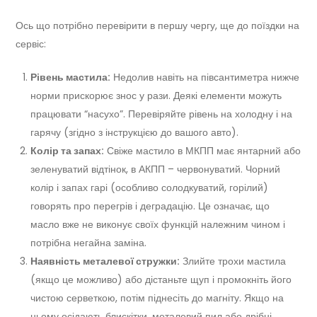
Ось що потрібно перевірити в першу чергу, ще до поїздки на
сервіс:
Рівень мастила:
Недолив навіть на півсантиметра нижче
норми прискорює знос у рази. Деякі елементи можуть
працювати “насухо”. Перевіряйте рівень на холодну і на
гарячу (згідно з інструкцією до вашого авто).
Колір та запах:
Свіже мастило в МКПП має янтарний або
зеленуватий відтінок, в АКПП – червонуватий. Чорний
колір і запах гарі (особливо солодкуватий, горілий)
говорять про перегрів і деградацію. Це означає, що
масло вже не виконує своїх функцій належним чином і
потрібна негайна заміна.
Наявність металевої стружки:
Злийте трохи мастила
(якщо це можливо) або дістаньте щуп і промокніть його
чистою серветкою, потім піднесіть до магніту. Якщо на
ньому осідають блискітки, металевий пил або дрібні