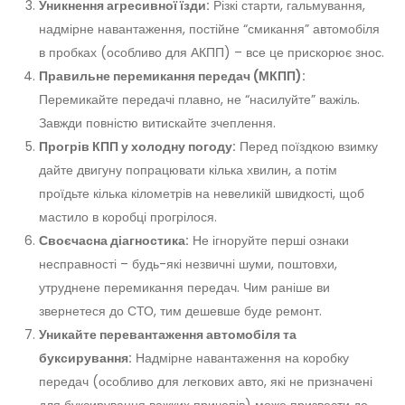
Уникнення агресивної їзди:
Різкі старти, гальмування,
надмірне навантаження, постійне “смикання” автомобіля
в пробках (особливо для АКПП) – все це прискорює знос.
Правильне перемикання передач (МКПП):
Перемикайте передачі плавно, не “насилуйте” важіль.
Завжди повністю витискайте зчеплення.
Прогрів КПП у холодну погоду:
Перед поїздкою взимку
дайте двигуну попрацювати кілька хвилин, а потім
проїдьте кілька кілометрів на невеликій швидкості, щоб
мастило в коробці прогрілося.
Своєчасна діагностика:
Не ігноруйте перші ознаки
несправності – будь-які незвичні шуми, поштовхи,
утруднене перемикання передач. Чим раніше ви
звернетеся до СТО, тим дешевше буде ремонт.
Уникайте перевантаження автомобіля та
буксирування:
Надмірне навантаження на коробку
передач (особливо для легкових авто, які не призначені
для буксирування важких причепів) може призвести до