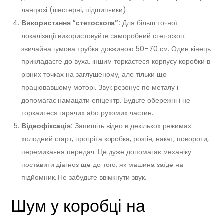
ланцюзі (шестерні, підшипники).
Використання “стетоскопа”:
Для більш точної
локалізації використовуйте саморобний стетоскоп:
звичайна гумова трубка довжиною 50–70 см. Один кінець
прикладаєте до вуха, іншим торкаєтеся корпусу коробки в
різних точках на заглушеному, але тільки що
працювавшому моторі. Звук резонує по металу і
допомагає намацати епіцентр. Будьте обережні і не
торкайтеся гарячих або рухомих частин.
Відеофіксація:
Запишіть відео в декількох режимах:
холодний старт, прогріта коробка, розгін, накат, повороти,
перемикання передач. Це дуже допомагає механіку
поставити діагноз ще до того, як машина заїде на
підйомник. Не забудьте ввімкнути звук.
Шум у коробці на