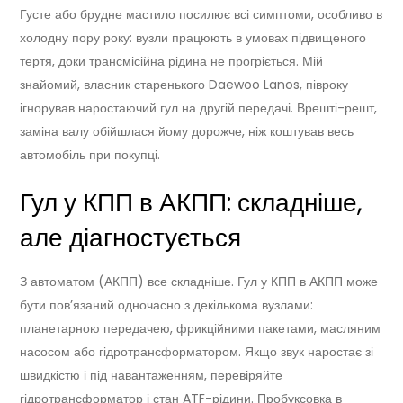
Густе або брудне мастило посилює всі симптоми, особливо в
холодну пору року: вузли працюють в умовах підвищеного
тертя, доки трансмісійна рідина не прогріється. Мій
знайомий, власник старенького Daewoo Lanos, півроку
ігнорував наростаючий гул на другій передачі. Врешті-решт,
заміна валу обійшлася йому дорожче, ніж коштував весь
автомобіль при покупці.
Гул у КПП в АКПП: складніше,
але діагностується
З автоматом (АКПП) все складніше. Гул у КПП в АКПП може
бути пов’язаний одночасно з декількома вузлами:
планетарною передачею, фрикційними пакетами, масляним
насосом або гідротрансформатором. Якщо звук наростає зі
швидкістю і під навантаженням, перевіряйте
гідротрансформатор і стан ATF-рідини. Пробуксовка в