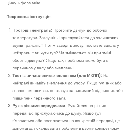
цінну інформацію.
Покрокова інструкція:
Прогрів і нейтраль:
Прогрійте двигун до робочої
температури. Заглушіть і прислухайтеся до залишкових
звуків трансмісії. Потім заведіть знову, поставте важіль у
нейтраль – чи чути гул? Чи змінюється він при зміні
обертів двигуна? Якщо так, проблема може бути в
первинному валу або зчепленні.
Тест із вичавленим зчепленням (для МКПП):
На
нейтралі вичавіть зчеплення до упору. Якщо гул зник або
значно зменшився, це вказує на вижимний підшипник або
підшипник первинного вала.
Рух з різними передачами:
Рухайтеся на різних
передачах, прислухаючись до шуму. Якщо гул
з’являється або посилюється на конкретній передачі, це
допомагає локалізувати проблему в цьому конкретному