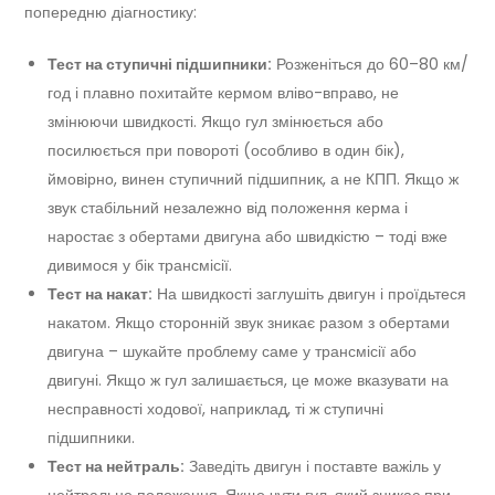
попередню діагностику:
Тест на ступичні підшипники:
Розженіться до 60–80 км/
год і плавно похитайте кермом вліво-вправо, не
змінюючи швидкості. Якщо гул змінюється або
посилюється при повороті (особливо в один бік),
ймовірно, винен ступичний підшипник, а не КПП. Якщо ж
звук стабільний незалежно від положення керма і
наростає з обертами двигуна або швидкістю – тоді вже
дивимося у бік трансмісії.
Тест на накат:
На швидкості заглушіть двигун і проїдьтеся
накатом. Якщо сторонній звук зникає разом з обертами
двигуна – шукайте проблему саме у трансмісії або
двигуні. Якщо ж гул залишається, це може вказувати на
несправності ходової, наприклад, ті ж ступичні
підшипники.
Тест на нейтраль:
Заведіть двигун і поставте важіль у
нейтральне положення. Якщо чути гул, який зникає при