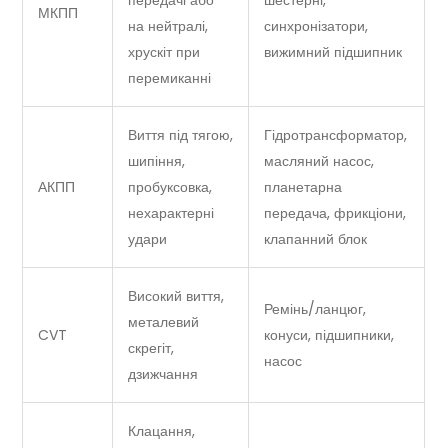
МКПП
на нейтралі,
синхронізатори,
хрускіт при
вижимний підшипник
перемиканні
Виття під тягою,
Гідротрансформатор,
шипіння,
масляний насос,
АКПП
пробуксовка,
планетарна
нехарактерні
передача, фрикціони,
удари
клапанний блок
Високий виття,
Ремінь/ланцюг,
металевий
CVT
конуси, підшипники,
скрегіт,
насос
дзижчання
Клацання,