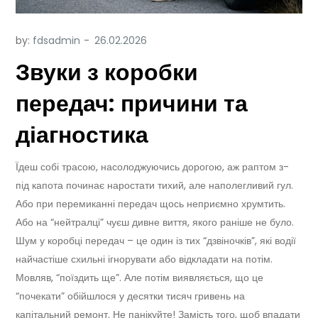
by:
fdsadmin
Звуки з коробки
передач: причини та
діагностика
Їдеш собі трасою, насолоджуючись дорогою, аж раптом з-
під капота починає наростати тихий, але наполегливий гул.
Або при перемиканні передач щось неприємно хрумтить.
Або на “нейтралці” чуєш дивне виття, якого раніше не було.
Шум у коробці передач – це один із тих “дзвіночків”, які водії
найчастіше схильні ігнорувати або відкладати на потім.
Мовляв, “поїздить ще”. Але потім виявляється, що це
“почекати” обійшлося у десятки тисяч гривень на
капітальний ремонт. Не панікуйте! Замість того, щоб впадати