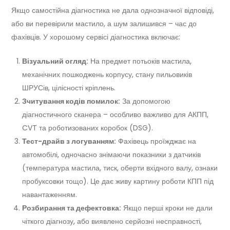
Якщо самостійна діагностика не дала однозначної відповіді,
або ви перевірили мастило, а шум залишився – час до
фахівців. У хорошому сервісі діагностика включає:
Візуальний огляд:
На предмет потьоків мастила,
механічних пошкоджень корпусу, стану пильовиків
ШРУСів, цілісності кріплень.
Зчитування кодів помилок:
За допомогою
діагностичного сканера – особливо важливо для АКПП,
CVT та роботизованих коробок (DSG).
Тест-драйв з логуванням:
Фахівець проїжджає на
автомобілі, одночасно знімаючи показники з датчиків
(температура мастила, тиск, оберти вхідного валу, ознаки
пробуксовки тощо). Це дає живу картину роботи КПП під
навантаженням.
Розбирання та дефектовка:
Якщо перші кроки не дали
чіткого діагнозу, або виявлено серйозні несправності,