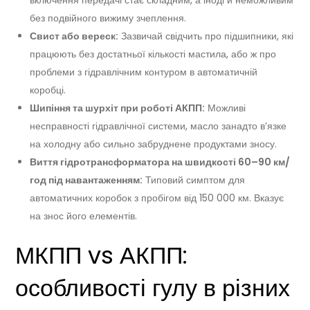
без подвійного вижиму зчеплення.
Свист або вереск:
Зазвичай свідчить про підшипники, які
працюють без достатньої кількості мастила, або ж про
проблеми з гідравлічним контуром в автоматичній
коробці.
Шипіння та шурхіт при роботі АКПП:
Можливі
несправності гідравлічної системи, масло занадто в’язке
на холодну або сильно забруднене продуктами зносу.
Виття гідротрансформатора на швидкості 60–90 км/
год під навантаженням:
Типовий симптом для
автоматичних коробок з пробігом від 150 000 км. Вказує
на знос його елементів.
МКПП vs АКПП:
особливості гулу в різних