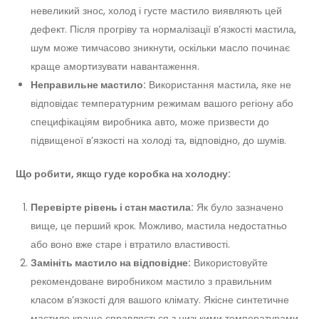
невеликий знос, холод і густе мастило виявляють цей
дефект. Після прогріву та нормалізації в’язкості мастила,
шум може тимчасово зникнути, оскільки масло починає
краще амортизувати навантаження.
Неправильне мастило:
Використання мастила, яке не
відповідає температурним режимам вашого регіону або
специфікаціям виробника авто, може призвести до
підвищеної в’язкості на холоді та, відповідно, до шумів.
Що робити, якщо гуде коробка на холодну:
Перевірте рівень і стан мастила:
Як було зазначено
вище, це перший крок. Можливо, мастила недостатньо
або воно вже старе і втратило властивості.
Замініть мастило на відповідне:
Використовуйте
рекомендоване виробником мастило з правильним
класом в’язкості для вашого клімату. Якісне синтетичне
мастило краще справляється з низькими температурами.