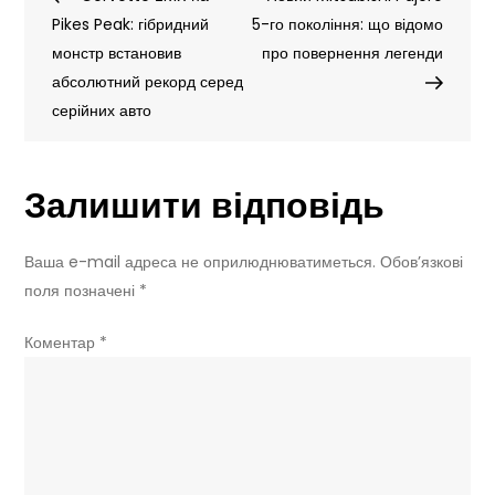
записів
Pikes Peak: гібридний
перші
5-го покоління: що відомо
монстр встановив
фото
про повернення легенди
абсолютний рекорд серед
та
серійних авто
перехід
на
нову
Залишити відповідь
дизайн-
філософію
Ваша e-mail адреса не оприлюднюватиметься.
Обов’язкові
поля позначені
*
Коментар
*