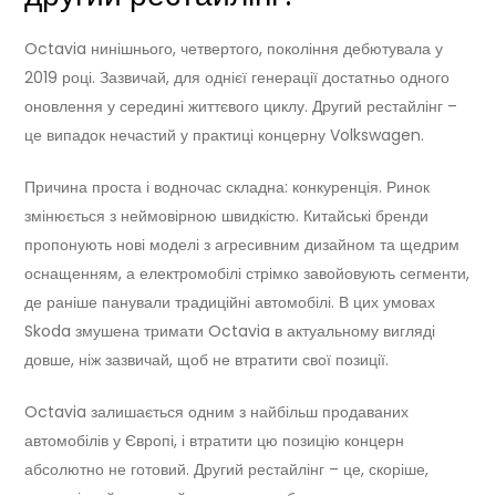
Octavia нинішнього, четвертого, покоління дебютувала у
2019 році. Зазвичай, для однієї генерації достатньо одного
оновлення у середині життєвого циклу. Другий рестайлінг –
це випадок нечастий у практиці концерну Volkswagen.
Причина проста і водночас складна: конкуренція. Ринок
змінюється з неймовірною швидкістю. Китайські бренди
пропонують нові моделі з агресивним дизайном та щедрим
оснащенням, а електромобілі стрімко завойовують сегменти,
де раніше панували традиційні автомобілі. В цих умовах
Skoda змушена тримати Octavia в актуальному вигляді
довше, ніж зазвичай, щоб не втратити свої позиції.
Octavia залишається одним з найбільш продаваних
автомобілів у Європі, і втратити цю позицію концерн
абсолютно не готовий. Другий рестайлінг – це, скоріше,