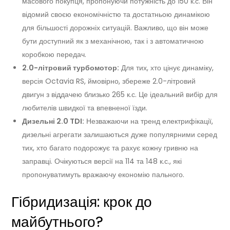
масового покупця, пропонуючи потужність до 150 к.с. Він
відомий своєю економічністю та достатньою динамікою
для більшості дорожніх ситуацій. Важливо, що він може
бути доступний як з механічною, так і з автоматичною
коробкою передач.
2.0-літровий турбомотор:
Для тих, хто цінує динаміку,
версія Octavia RS, ймовірно, збереже 2.0-літровий
двигун з віддачею близько 265 к.с. Це ідеальний вибір для
любителів швидкої та впевненої їзди.
Дизельні 2.0 TDI:
Незважаючи на тренд електрифікації,
дизельні агрегати залишаються дуже популярними серед
тих, хто багато подорожує та рахує кожну гривню на
заправці. Очікуються версії на 114 та 148 к.с., які
пропонуватимуть вражаючу економію пального.
Гібридизація: крок до
майбутнього?