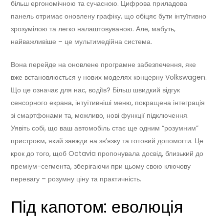
більш ергономічною та сучасною. Цифрова приладова
панель отримає оновлену графіку, що обіцяє бути інтуїтивно
зрозумілою та легко налаштовуваною. Але, мабуть,
найважливіше – це мультимедійна система.
Вона перейде на оновлене програмне забезпечення, яке
вже встановлюється у нових моделях концерну Volkswagen.
Що це означає для нас, водіїв? Більш швидкий відгук
сенсорного екрана, інтуїтивніші меню, покращена інтеграція
зі смартфонами та, можливо, нові функції підключення.
Уявіть собі, що ваш автомобіль стає ще одним “розумним”
пристроєм, який завжди на зв’язку та готовий допомогти. Це
крок до того, щоб Octavia пропонувала досвід, близький до
преміум-сегмента, зберігаючи при цьому свою ключову
перевагу – розумну ціну та практичність.
Під капотом: еволюція