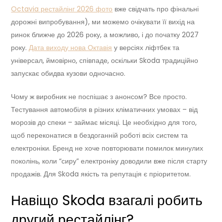
Octavia рестайлінг 2026 фото
вже свідчать про фінальні
дорожні випробування), ми можемо очікувати її вихід на
ринок ближче до 2026 року, а можливо, і до початку 2027
року.
Дата виходу нова Октавія
у версіях ліфтбек та
універсал, ймовірно, співпаде, оскільки Skoda традиційно
запускає обидва кузови одночасно.
Чому ж виробник не поспішає з анонсом? Все просто.
Тестування автомобіля в різних кліматичних умовах – від
морозів до спеки – займає місяці. Це необхідно для того,
щоб переконатися в бездоганній роботі всіх систем та
електроніки. Бренд не хоче повторювати помилок минулих
поколінь, коли “сиру” електроніку доводили вже після старту
продажів. Для Skoda якість та репутація є пріоритетом.
Навіщо Skoda взагалі робить
другий рестайлінг?