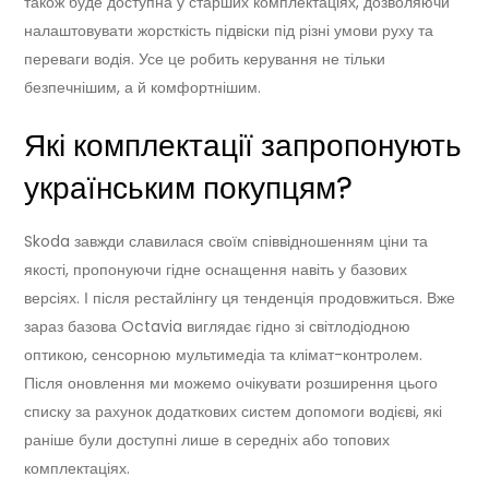
також буде доступна у старших комплектаціях, дозволяючи
налаштовувати жорсткість підвіски під різні умови руху та
переваги водія. Усе це робить керування не тільки
безпечнішим, а й комфортнішим.
Які комплектації запропонують
українським покупцям?
Skoda завжди славилася своїм співвідношенням ціни та
якості, пропонуючи гідне оснащення навіть у базових
версіях. І після рестайлінгу ця тенденція продовжиться. Вже
зараз базова Octavia виглядає гідно зі світлодіодною
оптикою, сенсорною мультимедіа та клімат-контролем.
Після оновлення ми можемо очікувати розширення цього
списку за рахунок додаткових систем допомоги водієві, які
раніше були доступні лише в середніх або топових
комплектаціях.