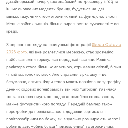
дизайнерський почерк, вже знайомий по кросоверу Elroq та
інших оновлених моделях бренду, будується на ідеї
мінімалізму, чітких геометричних ліній та функціональності.
Менше зайвих вигинів, більше виразності та сучасності – ось
кредо.
З першого погляду на шпигунські фотографії
Skoda Octavia
2026 фото
, які вже розлетілися мережею, стає зрозуміло:
найбільші зміни торкнулися передньої частини. Решітка
радіатора стала більш компактною, отримавши свіжий, більш
чіткий малюнок вставок. Але справжня зірка шоу – це,
безумовно, оптика. Фари тепер мають повністю нову графіку
денних ходових вогнів: замість звичних “штрихів” з’явилася
тонка світлова смуга, що надає автомобілю впізнаваного,
майже футуристичного погляду. Передній бампер також
перекроїли до невпізнаваності, додавши вертикальні
повітрозабірники по боках, які візуально розширюють капот і
роблять автомобіль більш “приземленим” та агресивним.