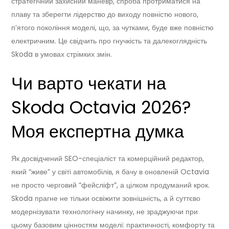
стратегічний захисний маневр, спроба протриматися на
плаву та зберегти лідерство до виходу повністю нового,
п’ятого покоління моделі, що, за чутками, буде вже повністю
електричним. Це свідчить про гнучкість та далекоглядність
Skoda в умовах стрімких змін.
Чи варто чекати на
Skoda Octavia 2026?
Моя експертна думка
Як досвідчений SEO-спеціаліст та комерційний редактор,
який “живе” у світі автомобілів, я бачу в оновленій Octavia
не просто черговий “фейсліфт”, а цілком продуманий крок.
Skoda прагне не тільки освіжити зовнішність, а й суттєво
модернізувати технологічну начинку, не зраджуючи при
цьому базовим цінностям моделі: практичності, комфорту та