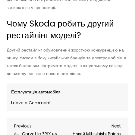
залишаться у пропозиції.
Чому Skoda робить другий
рестайлінг моделі?
Другий рестайлінг обумовлений жорсткою конкуренцією на
ринку, тиском з боку китайських брендів та електромобілів, а
також бажанням підтримати модель в актуальному вигляді
до виходу повністю нового покоління.
Експлуатація автомобіля
on
Leave a Comment
Другий
рестайлінг
Навігація
Previous
Next
Previous
Skoda
Next
Post
Post
Corvette ZR1X на
Octavia:
Новий Mitsubishi Pajero