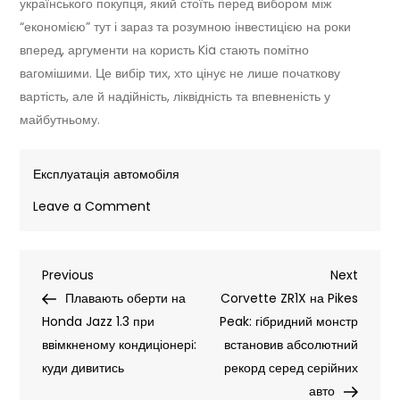
українського покупця, який стоїть перед вибором між
“економією” тут і зараз та розумною інвестицією на роки
вперед, аргументи на користь Kia стають помітно
вагомішими. Це вибір тих, хто цінує не лише початкову
вартість, але й надійність, ліквідність та впевненість у
майбутньому.
Експлуатація автомобіля
on
Leave a Comment
Kia
проти
Навігація
Previous
Next
Previous
китайців:
Next
Post
Post
Плавають оберти на
новий
Corvette ZR1X на Pikes
записів
Honda Jazz 1.3 при
бюджетний
Peak: гібридний монстр
ввімкненому кондиціонері:
електрокросовер
встановив абсолютний
куди дивитись
на
рекорд серед серійних
435
авто