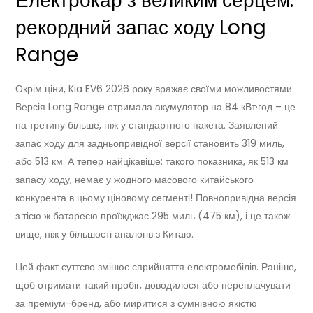
Електрокар з великим серцем:
рекордний запас ходу Long
Range
Окрім ціни, Kia EV6 2026 року вражає своїми можливостями.
Версія Long Range отримала акумулятор на 84 кВт·год – це
на третину більше, ніж у стандартного пакета. Заявлений
запас ходу для задньопривідної версії становить 319 миль,
або 513 км. А тепер найцікавіше: такого показника, як 513 км
запасу ходу, немає у жодного масового китайського
конкурента в цьому ціновому сегменті! Повнопривідна версія
з тією ж батареєю проїжджає 295 миль (475 км), і це також
вище, ніж у більшості аналогів з Китаю.
Цей факт суттєво змінює сприйняття електромобілів. Раніше,
щоб отримати такий пробіг, доводилося або переплачувати
за преміум-бренд, або миритися з сумнівною якістю