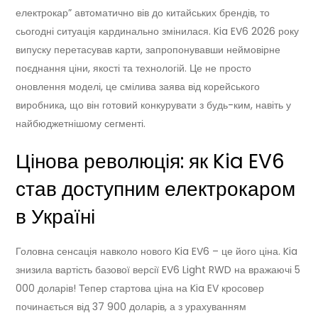
електрокар” автоматично вів до китайських брендів, то
сьогодні ситуація кардинально змінилася. Kia EV6 2026 року
випуску перетасував карти, запропонувавши неймовірне
поєднання ціни, якості та технологій. Це не просто
оновлення моделі, це смілива заява від корейського
виробника, що він готовий конкурувати з будь-ким, навіть у
найбюджетнішому сегменті.
Цінова революція: як Kia EV6
став доступним електрокаром
в Україні
Головна сенсація навколо нового Kia EV6 – це його ціна. Kia
знизила вартість базової версії EV6 Light RWD на вражаючі 5
000 доларів! Тепер стартова ціна на Kia EV кросовер
починається від 37 900 доларів, а з урахуванням