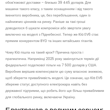
обов’язкової доставки – близько 39 445 доларів. Для
машини такого класу, з таким оснащенням і від такого
іменитого виробника, це, без перебільшення, один із
найнижчих цінників на ринку. Раніше за такі гроші
доводилося б шукати компроміси або звертати увагу
виключно на моделі з Піднебесної. Тепер же Kia EV6 стає
прямим конкурентом BYD та інших китайських гігантів.
Чому Kia пішла на такий крок? Причина проста і
прагматична. Наприкінці 2025 року закінчується термін дії
федеральної податкової пільги на 7 500 доларів у США.
Виробник вирішив компенсувати цю суму власною знижкою,
щоб зберегти привабливість моделі. Це означає, що Kia EV6
збереже статус доступного електрокара навіть без
державної підтримки, що робить його ще більш привабливим
для глобального ринку, включаючи Україну.