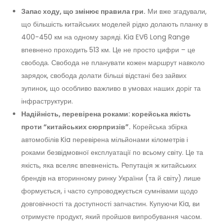
Запас ходу, що змінює правила гри.
Ми вже згадували,
що більшість китайських моделей рідко долають планку в
400-450 км на одному заряді. Kia EV6 Long Range
впевнено проходить 513 км. Це не просто цифри – це
свобода. Свобода не планувати кожен маршрут навколо
зарядок, свобода долати більші відстані без зайвих
зупинок, що особливо важливо в умовах наших доріг та
інфраструктури.
Надійність, перевірена роками: корейська якість
проти “китайських сюрпризів”.
Корейська збірка
автомобілів Kia перевірена мільйонами кілометрів і
роками безвідмовної експлуатації по всьому світу. Це та
якість, яка вселяє впевненість. Репутація ж китайських
брендів на вторинному ринку України (та й світу) лише
формується, і часто супроводжується сумнівами щодо
довговічності та доступності запчастин. Купуючи Kia, ви
отримуєте продукт, який пройшов випробування часом.