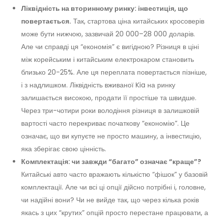
Ліквідність на вторинному ринку: інвестиція, що
повертається.
Так, стартова ціна китайських кросоверів
може бути нижчою, зазвичай 20 000–28 000 доларів.
Але чи справді ця “економія” є вигідною? Різниця в ціні
між корейським і китайським електрокаром становить
близько 20-25%. Але ця переплата повертається пізніше,
і з надлишком. Ліквідність вживаної Kia на ринку
залишається високою, продати її простіше та швидше.
Через три-чотири роки володіння різниця в залишковій
вартості часто перекриває початкову “економію”. Це
означає, що ви купуєте не просто машину, а інвестицію,
яка зберігає свою цінність.
Комплектація: чи завжди “багато” означає “краще”?
Китайські авто часто вражають кількістю “фішок” у базовій
комплектації. Але чи всі ці опції дійсно потрібні і, головне,
чи надійні вони? Чи не вийде так, що через кілька років
якась з цих “крутих” опцій просто перестане працювати, а