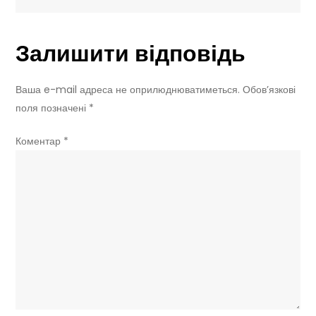
км
—
Залишити відповідь
чим
він
кращий
Ваша e-mail адреса не оприлюднюватиметься.
Обов’язкові
за
поля позначені
*
BYD
Коментар
*