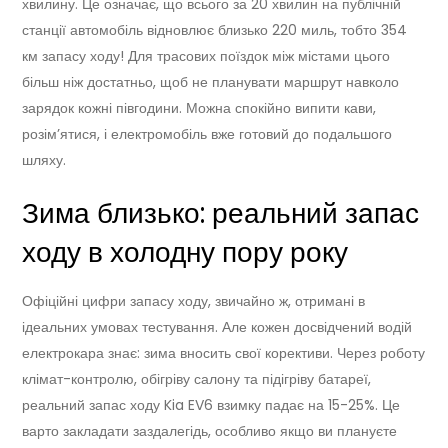
хвилину. Це означає, що всього за 20 хвилин на публічній
станції автомобіль відновлює близько 220 миль, тобто 354
км запасу ходу! Для трасових поїздок між містами цього
більш ніж достатньо, щоб не планувати маршрут навколо
зарядок кожні півгодини. Можна спокійно випити кави,
розім’ятися, і електромобіль вже готовий до подальшого
шляху.
Зима близько: реальний запас
ходу в холодну пору року
Офіційні цифри запасу ходу, звичайно ж, отримані в
ідеальних умовах тестування. Але кожен досвідчений водій
електрокара знає: зима вносить свої корективи. Через роботу
клімат-контролю, обігріву салону та підігріву батареї,
реальний запас ходу Kia EV6 взимку падає на 15-25%. Це
варто закладати заздалегідь, особливо якщо ви плануєте