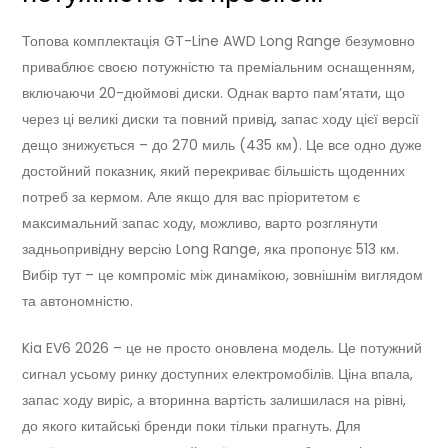
Топова комплектація GT-Line AWD Long Range безумовно
приваблює своєю потужністю та преміальним оснащенням,
включаючи 20-дюймові диски. Однак варто пам’ятати, що
через ці великі диски та повний привід, запас ходу цієї версії
дещо знижується – до 270 миль (435 км). Це все одно дуже
достойний показник, який перекриває більшість щоденних
потреб за кермом. Але якщо для вас пріоритетом є
максимальний запас ходу, можливо, варто розглянути
задньопривідну версію Long Range, яка пропонує 513 км.
Вибір тут – це компроміс між динамікою, зовнішнім виглядом
та автономністю.
Kia EV6 2026 – це не просто оновлена модель. Це потужний
сигнал усьому ринку доступних електромобілів. Ціна впала,
запас ходу виріс, а вторинна вартість залишилася на рівні,
до якого китайські бренди поки тільки прагнуть. Для