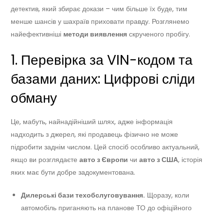
детектив, який збирає докази – чим більше їх буде, тим
менше шансів у шахраїв приховати правду. Розглянемо
найефективніші
методи виявлення
скрученого пробігу.
1. Перевірка за VIN-кодом та
базами даних: Цифрові сліди
обману
Це, мабуть, найнадійніший шлях, адже інформація
надходить з джерел, які продавець фізично не може
підробити заднім числом. Цей спосіб особливо актуальний,
якщо ви розглядаєте
авто з Європи
чи
авто з США
, історія
яких має бути добре задокументована.
Дилерські бази техобслуговування.
Щоразу, коли
автомобіль приганяють на планове ТО до офіційного