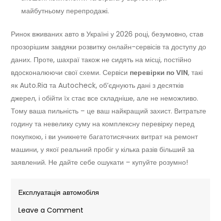
майбутньому перепродажі.
Ринок вживаних авто в Україні у 2026 році, безумовно, став
прозорішим завдяки розвитку онлайн-сервісів та доступу до
даних. Проте, шахраї також не сидять на місці, постійно
вдосконалюючи свої схеми. Сервіси
перевірки по VIN
, такі
як Auto.Ria та Autocheck, об’єднують дані з десятків
джерел, і обійти їх стає все складніше, але не неможливо.
Тому ваша пильність – це ваш найкращий захист. Витратьте
годину та невелику суму на комплексну перевірку перед
покупкою, і ви уникнете багатотисячних витрат на ремонт
машини, у якої реальний пробіг у кілька разів більший за
заявлений. Не дайте себе ошукати – купуйте розумно!
Експлуатація автомобіля
on
Leave a Comment