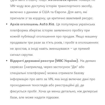
VIN-коду всю доступну історію транспортного засобу,
включно з даними зі США та Європи. Для авто, які
пригнали з-за кордону, це критично важливий ресурс.
Архів оголошень Auto.Ria.
Ця популярна українська
платформа зберігає історію заявленого пробігу при
кожній публікації оголошення про продаж. Якщо машину
продавали три рази за п’ять років, і пробіг в оголошеннях
не зростав, а іноді навіть зменшувався – це прямий
сигнал скрутки.
Відкриті державні реєстри (МВС України).
На деяких
сервісах (наприклад, через застосунок “Дія” або
спеціальні платформи) можна отримати базову
інформацію про авто за VIN, яка іноді включає дані про
проходження техоглядів або реєстраційні дії, де
фіксується пробіг. Хоча це менш детально, ніж дилерські
бази, але може надати підказки.