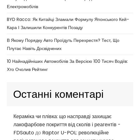
Електромобілів
BYD Racco: Як Китайці Зламали Формулу Японського Кей-
Кара І Залишили Конкурентів Позаду
В Якому Порядку Авто Проїдуть Перехрестя? Тест, Що
Плутає Навіть Досвідчених
10 Найнадійніших Автомобілів За Версією 100 Тисяч Водіїв:
Хто Очолив Рейтинг
Останні коментарі
Кераміка чи плівка: що насправді захищає
лакофарбове покриття від сколів і реагентів -
FDSauto
до
Raptor U-POL: революційне