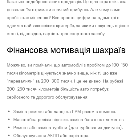
багатьох недобросовісних продавців. Це ціла стратегія, яка
дозволяє їм отримати значний прибуток. Але чому саме
пробіг стає мішенню? Все просто: цифри на одометрі є
одним з найважливіших критеріїв, за якими покупець оцінює
стан і, відповідно, вартість транспортного засобу.
Фінансова мотивація шахраїв
Можливо, ви помічали, що автомобілі з пробігом до 100-150
тисяч кілометрів цінуються значно вище, ніж ті, що вже
“перевалили” за 200-300 тисяч. І це не дивно. На рубежі
200-250 тисяч кілометрів більшість авто потребує
серйозного та дорогого обслуговування:
Заміна ременя або ланцюга ГРМ разом з помпою.
Масштабна ревізія підвіски, заміна багатьох елементів.
Ремонт або заміна турбіни (для турбованих двигунів).
Обслуговування АКПП або варіатора.