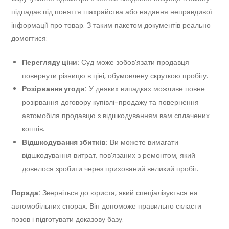
підпадає під поняття шахрайства або надання неправдивої
інформації про товар. З таким пакетом документів реально
домогтися:
Перегляду ціни:
Суд може зобов’язати продавця
повернути різницю в ціні, обумовлену скруткою пробігу.
Розірвання угоди:
У деяких випадках можливе повне
розірвання договору купівлі-продажу та повернення
автомобіля продавцю з відшкодуванням вам сплачених
коштів.
Відшкодування збитків:
Ви можете вимагати
відшкодування витрат, пов’язаних з ремонтом, який
довелося зробити через прихований великий пробіг.
Порада:
Зверніться до юриста, який спеціалізується на
автомобільних спорах. Він допоможе правильно скласти
позов і підготувати доказову базу.