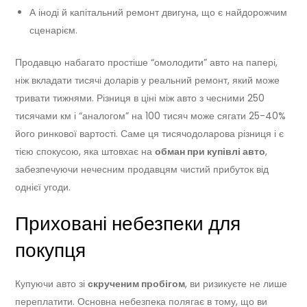
А іноді й капітальний ремонт двигуна, що є найдорожчим
сценарієм.
Продавцю набагато простіше “омолодити” авто на папері,
ніж вкладати тисячі доларів у реальний ремонт, який може
тривати тижнями. Різниця в ціні між авто з чесними 250
тисячами км і “аналогом” на 100 тисяч може сягати 25-40%
його ринкової вартості. Саме ця тисячодоларова різниця і є
тією спокусою, яка штовхає на
обман при купівлі авто
,
забезпечуючи нечесним продавцям чистий прибуток від
однієї угоди.
Приховані небезпеки для
покупця
Купуючи авто зі
скрученим пробігом
, ви ризикуєте не лише
переплатити. Основна небезпека полягає в тому, що ви