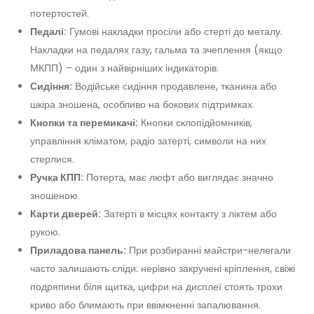
потертостей.
Педалі:
Гумові накладки просіли або стерті до металу.
Накладки на педалях газу, гальма та зчеплення (якщо
МКПП) – один з найвірніших індикаторів.
Сидіння:
Водійське сидіння продавлене, тканина або
шкіра зношена, особливо на бокових підтримках.
Кнопки та перемикачі:
Кнопки склопідйомників,
управління кліматом, радіо затерті, символи на них
стерлися.
Ручка КПП:
Потерта, має люфт або виглядає значно
зношеною.
Карти дверей:
Затерті в місцях контакту з ліктем або
рукою.
Приладова панель:
При розбиранні майстри-нелегали
часто залишають сліди: нерівно закручені кріплення, свіжі
подряпини біля щитка, цифри на дисплеї стоять трохи
криво або блимають при ввімкненні запалювання.