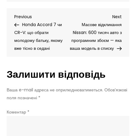
Скручений
пробіг:
Навігація
Previous
Next
Previous
як
Next
Post
Post
Honda Accord 7 чи
влаштована
Масове відкликання
записів
CR-V: що обрати
схема
Nissan: 600 тисяч авто з
молодому батьку, якому
обману
програмним збоєм — яка
вже тісно в седані
та
ваша модель в списку
5
способів
Залишити відповідь
виявити
підробку
Ваша e-mail адреса не оприлюднюватиметься.
Обов’язкові
поля позначені
*
Коментар
*