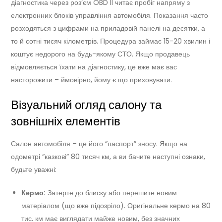
діагностика через роз’єм OBD II читає пробіг напряму з
електронних блоків управління автомобіля. Показання часто
розходяться з цифрами на приладовій панелі на десятки, а
то й сотні тисяч кілометрів. Процедура займає 15-20 хвилин і
коштує недорого на будь-якому СТО. Якщо продавець
відмовляється їхати на діагностику, це вже має вас
насторожити – ймовірно, йому є що приховувати.
Візуальний огляд салону та
зовнішніх елементів
Салон автомобіля – це його “паспорт” зносу. Якщо на
одометрі “казкові” 80 тисяч км, а ви бачите наступні ознаки,
будьте уважні:
Кермо:
Затерте до блиску або перешите новим
матеріалом (що вже підозріло). Оригінальне кермо на 80
тис. км має виглядати майже новим, без значних