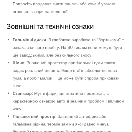
Попросіть продавця зняти панель або хоча б уважно
огляньте зазори навколо неї.
Зовнішні та технічні ознаки
Гальмівні диски:
З глибокою виробкою та “бортиками” –
ознака значного пробігу. На 80 тис. км вони можуть бути
ще заводськими, але без сильного зносу.
Шини:
Зношений протектор оригінальної гуми також
видає реальний вік авто. Якщо стоїть абсолютно нова
гума, а пробіг малий – це може бути спроба приховати
знос.
Стан фар:
Мутні фари, що втратили прозорість, є
характерною ознакою авто зі значним пробігом і впливом
часу.
Підкапотний простір:
Застояний антифриз або
гальмівна рідина, термін заміни якої давно минув,
брудний мотор, старі патрубки – все це натякає на