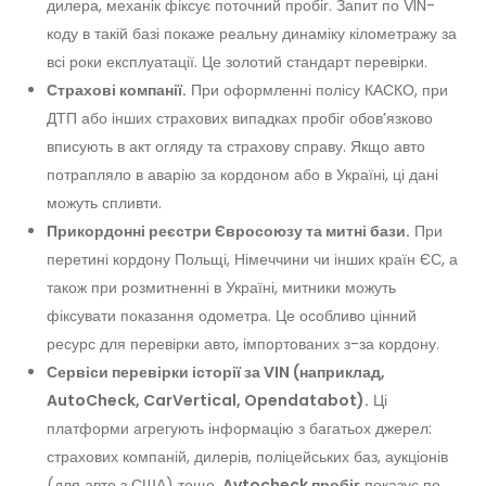
дилера, механік фіксує поточний пробіг. Запит по VIN-
коду в такій базі покаже реальну динаміку кілометражу за
всі роки експлуатації. Це золотий стандарт перевірки.
Страхові компанії.
При оформленні полісу КАСКО, при
ДТП або інших страхових випадках пробіг обов’язково
вписують в акт огляду та страхову справу. Якщо авто
потрапляло в аварію за кордоном або в Україні, ці дані
можуть спливти.
Прикордонні реєстри Євросоюзу та митні бази.
При
перетині кордону Польщі, Німеччини чи інших країн ЄС, а
також при розмитненні в Україні, митники можуть
фіксувати показання одометра. Це особливо цінний
ресурс для перевірки авто, імпортованих з-за кордону.
Сервіси перевірки історії за VIN (наприклад,
AutoCheck, CarVertical, Opendatabot).
Ці
платформи агрегують інформацію з багатьох джерел:
страхових компаній, дилерів, поліцейських баз, аукціонів
(для авто з США) тощо.
Avtocheck пробіг
показує по