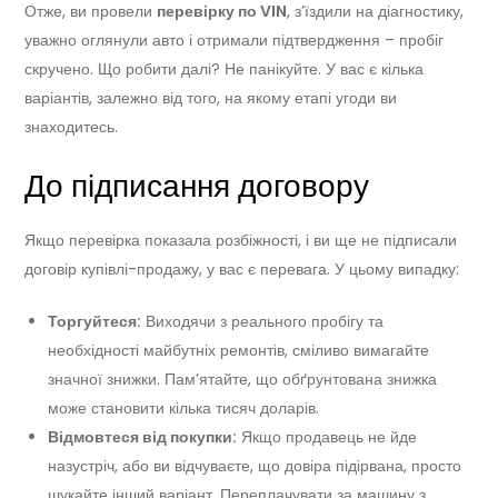
Отже, ви провели
перевірку по VIN
, з’їздили на діагностику,
уважно оглянули авто і отримали підтвердження – пробіг
скручено. Що робити далі? Не панікуйте. У вас є кілька
варіантів, залежно від того, на якому етапі угоди ви
знаходитесь.
До підписання договору
Якщо перевірка показала розбіжності, і ви ще не підписали
договір купівлі-продажу, у вас є перевага. У цьому випадку:
Торгуйтеся:
Виходячи з реального пробігу та
необхідності майбутніх ремонтів, сміливо вимагайте
значної знижки. Пам’ятайте, що обґрунтована знижка
може становити кілька тисяч доларів.
Відмовтеся від покупки:
Якщо продавець не йде
назустріч, або ви відчуваєте, що довіра підірвана, просто
шукайте інший варіант. Переплачувати за машину з