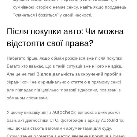
сумнівною історією немає сенсу, навіть якщо продавець
“клянеться і божиться” у своїй чесності.
Після покупки авто: Чи можна
відстояти свої права?
Набагато гірше, якщо обман розкрився вже після покупки.
Багато хто вважає, що в такій ситуації вже нічого не вдієш.
Але це не так!
Відповідальність за скручений пробіг
в
Україні хоч і не є кримінальною статтею в прямому сенсі,
але підпадає під цивільно-правові відносини, пов’язані з
обманом споживача.
У цьому випадку звіт з Autocheck, виписка з дилерської
бази, акт діагностики СТО, фотографії з архіву Auto.Ria та
інші докази стають вагомими аргументами для суду.
Скручування одометра з метою введення покупця в оману