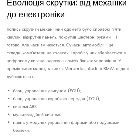
Еволюція скрутки: від механіки
до електроніки
Колись скрутити механічний одометр було справою п’яти
хвилин: відкрутив панель, покрутив шестерні руками – і
готово. Але часи змінюються. Сучасні автомобілі – це
складні комп’ютери на колесах, і пробіг у них зберігається в
цифровому вигляді одразу в кількох блоках управління. У
преміальних марок, таких як Mercedes, Audi та BMW, ці дані
дублюються в:
блоці управління двигуном (ECU);
блоці управління коробкою передач (TCU);
системі ABS;
мультимедійній системі;
навіть у модулях управління фарами або подушками
безпеки.