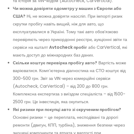
та історія за VIN-кодом (Autocheck, CarVertical).
Чи можна довіряти одометру у машин з Європи або
США?
Ні, не можна довіряти наосліп. При імпорті ризик
скрутки пробігу навіть вищий, ніж для авто, що
експлуатувалися в Україні. Тому такі авто обов’язково
перевіряють через прикордонні реєстри, аукціонні звіти та
сервіси на кшталт
Avtocheck пробіг
або CarVertical, які
мають доступ до міжнародних баз даних.
Скільки коштує перевірка пробігу авто?
Вартість може
варіюватися. Комп’ютерна діагностика на СТО коштує від
300-500 грн. Звіт за VIN через комерційні сервіси
(Autocheck, CarVertical) – від 200 до 800 грн.
Комплексна експертиза з виїздом спеціаліста – від 1500-
2500 грн. Це інвестиція, яка окупиться.
Які ризики при покупці авто зі скрученим пробігом?
Основні ризики – це переплата, несподівані та дорогі
ремонти (двигун, КПП, турбіна), зниження безпеки через
зношені компоненти та втрата у вартості при