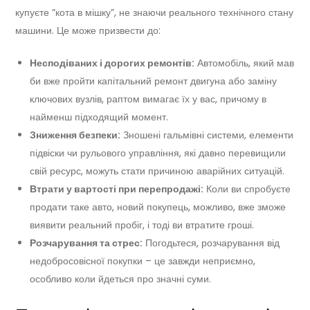
купуєте “кота в мішку”, не знаючи реального технічного стану
машини. Це може призвести до:
Несподіваних і дорогих ремонтів:
Автомобіль, який мав
би вже пройти капітальний ремонт двигуна або заміну
ключових вузлів, раптом вимагає їх у вас, причому в
найменш підходящий момент.
Зниження безпеки:
Зношені гальмівні системи, елементи
підвіски чи рульового управління, які давно перевищили
свій ресурс, можуть стати причиною аварійних ситуацій.
Втрати у вартості при перепродажі:
Коли ви спробуєте
продати таке авто, новий покупець, можливо, вже зможе
виявити реальний пробіг, і тоді ви втратите гроші.
Розчарування та стрес:
Погодьтеся, розчарування від
недобросовісної покупки – це завжди неприємно,
особливо коли йдеться про значні суми.