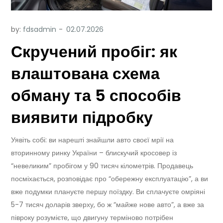
by:
fdsadmin
Скручений пробіг: як
влаштована схема
обману та 5 способів
виявити підробку
Уявіть собі: ви нарешті знайшли авто своєї мрії на
вторинному ринку України – блискучий кросовер із
“невеликим” пробігом у 90 тисяч кілометрів. Продавець
посміхається, розповідає про “обережну експлуатацію”, а ви
вже подумки плануєте першу поїздку. Ви сплачуєте омріяні
5-7 тисяч доларів зверху, бо ж “майже нове авто”, а вже за
півроку розумієте, що двигуну терміново потрібен