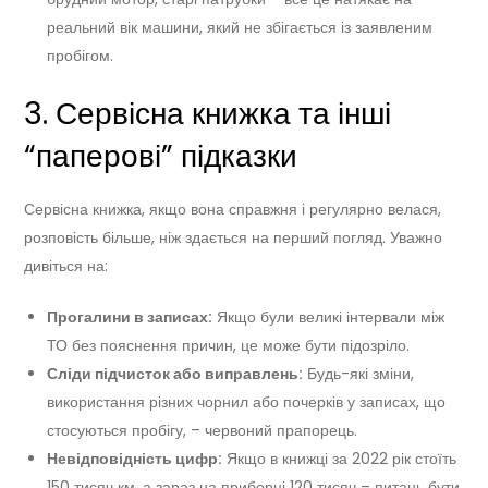
реальний вік машини, який не збігається із заявленим
пробігом.
3. Сервісна книжка та інші
“паперові” підказки
Сервісна книжка, якщо вона справжня і регулярно велася,
розповість більше, ніж здається на перший погляд. Уважно
дивіться на:
Прогалини в записах:
Якщо були великі інтервали між
ТО без пояснення причин, це може бути підозріло.
Сліди підчисток або виправлень:
Будь-які зміни,
використання різних чорнил або почерків у записах, що
стосуються пробігу, – червоний прапорець.
Невідповідність цифр:
Якщо в книжці за 2022 рік стоїть
150 тисяч км, а зараз на приборці 120 тисяч – питань бути