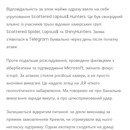
Відповідальність за злом майже одразу взяло на себе
угруповання Scattered Lapsus$ Hunters. Це був своєрідний
альянс із учасників трьох відомих хакерських груп:
Scattered Spider, Lapsus$ та ShinyHunters. Заява
з’явилася в Telegram буквально через день після початку
атаки.
Проте подальше розслідування, проведене фахівцями з
кібербезпеки та підтверджене Microsoft, змінило фокус
історії. За атакою стояли російські хакери, а не просто
анонімні вимагачі. Це надало атаці на JLR чіткого
геополітичного забарвлення. Ми говоримо не про банальне
вимагання заради викупу, а про цілеспрямований удар.
Залишається відкритим питання: чи діяли виконавці за
прямим замовленням Кремля, чи отримували від нього
негласну підтримку. Однак експерти сходяться на думці: