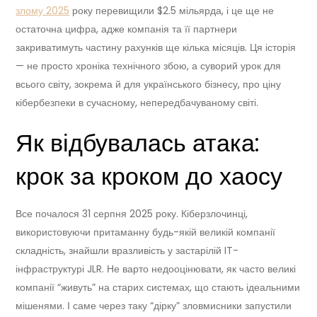
злому 2025
року перевищили $2.5 мільярда, і це ще не
остаточна цифра, адже компанія та її партнери
закриватимуть частину рахунків ще кілька місяців. Ця історія
— не просто хроніка технічного збою, а суворий урок для
всього світу, зокрема й для українського бізнесу, про ціну
кібербезпеки в сучасному, непередбачуваному світі.
Як відбувалась атака:
крок за кроком до хаосу
Все почалося 31 серпня 2025 року. Кіберзлочинці,
використовуючи притаманну будь-якій великій компанії
складність, знайшли вразливість у застарілій IT-
інфраструктурі JLR. Не варто недооцінювати, як часто великі
компанії “живуть” на старих системах, що стають ідеальними
мішенями. І саме через таку “дірку” зловмисники запустили