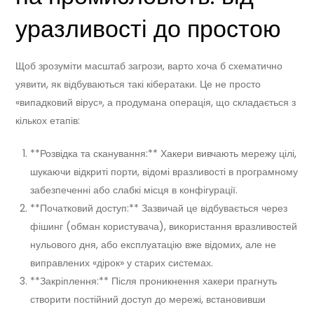
уразливості до простою
Щоб зрозуміти масштаб загрози, варто хоча б схематично
уявити, як відбуваються такі кібератаки. Це не просто
«випадковий вірус», а продумана операція, що складається з
кількох етапів:
**Розвідка та сканування:** Хакери вивчають мережу цілі,
шукаючи відкриті порти, відомі вразливості в програмному
забезпеченні або слабкі місця в конфігурації.
**Початковий доступ:** Зазвичай це відбувається через
фішинг (обман користувача), використання вразливостей
нульового дня, або експлуатацію вже відомих, але не
виправлених «дірок» у старих системах.
**Закріплення:** Після проникнення хакери прагнуть
створити постійний доступ до мережі, встановивши