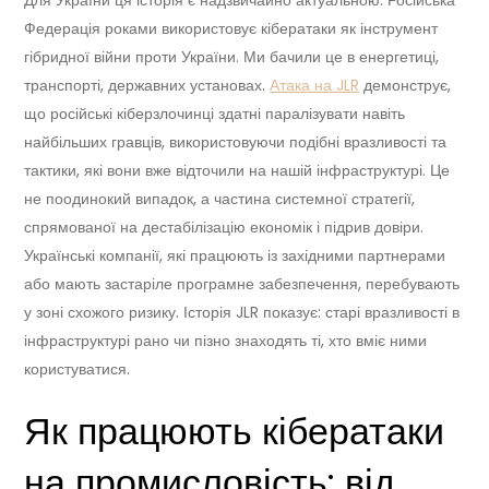
Федерація роками використовує кібератаки як інструмент
гібридної війни проти України. Ми бачили це в енергетиці,
транспорті, державних установах.
Атака на JLR
демонструє,
що російські кіберзлочинці здатні паралізувати навіть
найбільших гравців, використовуючи подібні вразливості та
тактики, які вони вже відточили на нашій інфраструктурі. Це
не поодинокий випадок, а частина системної стратегії,
спрямованої на дестабілізацію економік і підрив довіри.
Українські компанії, які працюють із західними партнерами
або мають застаріле програмне забезпечення, перебувають
у зоні схожого ризику. Історія JLR показує: старі вразливості в
інфраструктурі рано чи пізно знаходять ті, хто вміє ними
користуватися.
Як працюють кібератаки
на промисловість: від