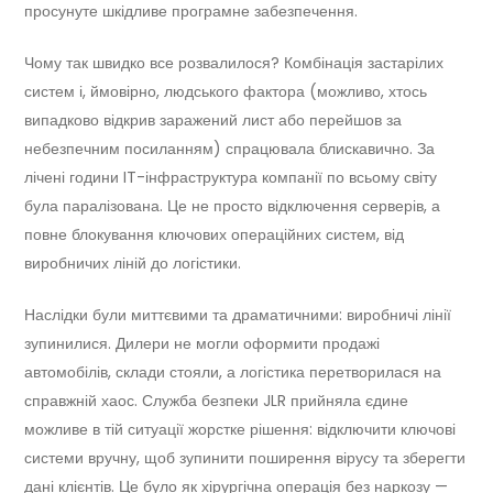
просунуте шкідливе програмне забезпечення.
Чому так швидко все розвалилося? Комбінація застарілих
систем і, ймовірно, людського фактора (можливо, хтось
випадково відкрив заражений лист або перейшов за
небезпечним посиланням) спрацювала блискавично. За
лічені години IT-інфраструктура компанії по всьому світу
була паралізована. Це не просто відключення серверів, а
повне блокування ключових операційних систем, від
виробничих ліній до логістики.
Наслідки були миттєвими та драматичними: виробничі лінії
зупинилися. Дилери не могли оформити продажі
автомобілів, склади стояли, а логістика перетворилася на
справжній хаос. Служба безпеки JLR прийняла єдине
можливе в тій ситуації жорстке рішення: відключити ключові
системи вручну, щоб зупинити поширення вірусу та зберегти
дані клієнтів. Це було як хірургічна операція без наркозу —