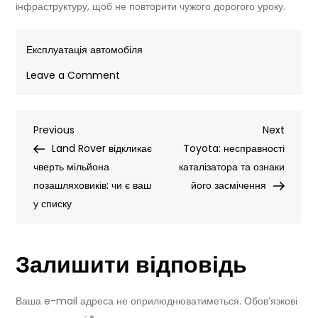
інфраструктуру, щоб не повторити чужого дорогого уроку.
Експлуатація автомобіля
on
Leave a Comment
Кібератака
РФ
Навігація
Previous
Next
Previous
на
Next
Post
Post
Land Rover відкликає
Jaguar
Toyota: несправності
записів
чверть мільйона
Land
каталізатора та ознаки
позашляховиків: чи є ваш
Rover:
його засмічення
у списку
$2,5
млрд
збитків
Залишити відповідь
і
зупинка
виробництва
Ваша e-mail адреса не оприлюднюватиметься.
Обов’язкові