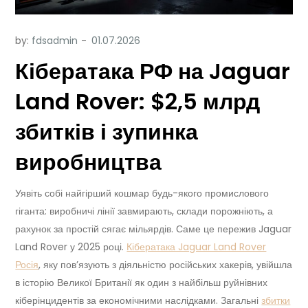
by:
fdsadmin
Кібератака РФ на Jaguar
Land Rover: $2,5 млрд
збитків і зупинка
виробництва
Уявіть собі найгірший кошмар будь-якого промислового
гіганта: виробничі лінії завмирають, склади порожніють, а
рахунок за простій сягає мільярдів. Саме це пережив Jaguar
Land Rover у 2025 році.
Кібератака Jaguar Land Rover
Росія
, яку пов’язують з діяльністю російських хакерів, увійшла
в історію Великої Британії як один з найбільш руйнівних
кіберінцидентів за економічними наслідками. Загальні
збитки