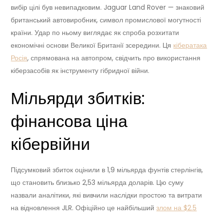
вибір цілі був невипадковим. Jaguar Land Rover — знаковий
британський автовиробник, символ промислової могутності
країни. Удар по ньому виглядає як спроба розхитати
економічні основи Великої Британії зсередини. Ця
кібератака
Росія
, спрямована на автопром, свідчить про використання
кіберзасобів як інструменту гібридної війни.
Мільярди збитків:
фінансова ціна
кібервійни
Підсумковий збиток оцінили в 1,9 мільярда фунтів стерлінгів,
що становить близько 2,53 мільярда доларів. Цю суму
назвали аналітики, які вивчили наслідки простою та витрати
на відновлення JLR. Офіційно це найбільший
злом на $2.5