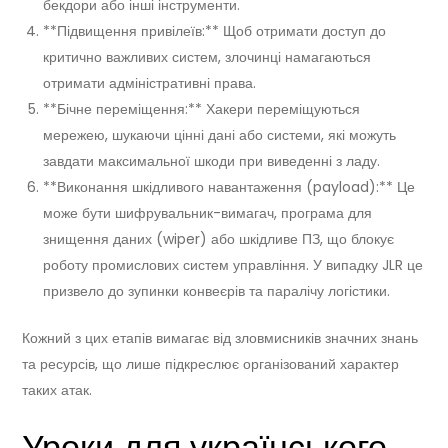
бекдори або інші інструменти.
**Підвищення привілеїв:** Щоб отримати доступ до
критично важливих систем, злочинці намагаються
отримати адміністративні права.
**Бічне переміщення:** Хакери переміщуються
мережею, шукаючи цінні дані або системи, які можуть
завдати максимальної шкоди при виведенні з ладу.
**Виконання шкідливого навантаження (payload):** Це
може бути шифрувальник-вимагач, програма для
знищення даних (wiper) або шкідливе ПЗ, що блокує
роботу промислових систем управління. У випадку JLR це
призвело до зупинки конвеєрів та паралічу логістики.
Кожний з цих етапів вимагає від зловмисників значних знань
та ресурсів, що лише підкреслює організований характер
таких атак.
Уроки для українського