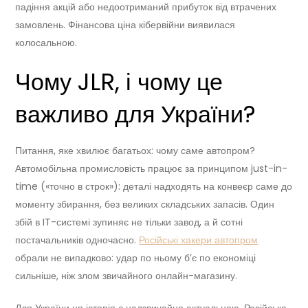
падіння акцій або недоотриманий прибуток від втрачених
замовлень. Фінансова ціна кібервійни виявилася
колосальною.
Чому JLR, і чому це
важливо для України?
Питання, яке хвилює багатьох: чому саме автопром?
Автомобільна промисловість працює за принципом just-in-
time («точно в строк»): деталі надходять на конвеєр саме до
моменту збирання, без великих складських запасів. Один
збій в IT-системі зупиняє не тільки завод, а й сотні
постачальників одночасно.
Російські хакери автопром
обрали не випадково: удар по ньому б’є по економіці
сильніше, ніж злом звичайного онлайн-магазину.
Для України ця історія є надзвичайно актуальною. Російська