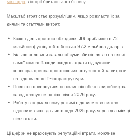
мільярда
в історії британського бізнесу.
Масштаб втрат стає зрозумілішим, якщо розкласти їх за
днями та статтями витрат:
Кожен день простою обходився JLR приблизно в 72
мільйони фунтів, тобто близько 97,2 мільйона доларів.
Більше половини загальної суми збитків лягло на плечі
самої компанії: сюди входять втрати від зупинки
конвеєра, оренда простоюючих потужностей та витрати
на відновлення IT-інфраструктури.
Повністю повернутися до колишніх обсягів виробництва
завод планує не раніше січня 2026 року.
Роботу в нормальному режимі підприємство змогло
відновити лише до листопада 2025 року, через два місяці
після атаки.
Ці цифри не враховують репутаційні втрати, можливе