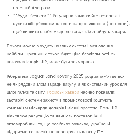
потенційні загрози.
**Аудит безпеки:** Регулярно замовляйте незалежні
аудити кібербезпеки та тести на проникнення (пентести),
щоб виявити слабкі місця до того, як їх знайдуть хакери.
Почати можна з аудиту наявних систем і визначення
найбільш критичних точок. Адже ціна бездіяльності, як
показала історія JLR, може бути захмарною.
Кібератака Jaguar Land Rover у 2025 році запам’ятається
не як рядовий злом заради викупу, а як системний урок для
цілої галузі та світу.
Російські хакери
наочно показали:
застарілі системи захисту в промисловості коштують
компаніям мільярди доларів і місяці простою. Поки JLR
відновлює репутацію та ланцюги поставок, інші
автовиробники та, що особливо важливо, українські
підприємства, поспішно перевіряють власну IT-