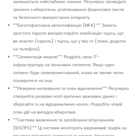
залишається найслабшою ланкою. Регулярно проводьте
тренінги з кібергігієни, розпізнавання фішингових листів
та безпечного використання інтернету.
**Багатофакторна автентифікація (MFA):** Замість
простого пароля використовуйте комбінацію «щось, що
ви знаєте» (пароль) і «щось, що у вас є» (токен, додаток
на телефоні).
**Сегментація мережі:** Розділіть свою IT-
інфраструктуру на ізольовані сегменти. Якщо один
сегмент буде скомпрометований, атака не зможе легко
поширитися на інші.
**Резервне копіювання та план відновлення:** Регулярно
створюйте резервні копії критично важливих даних і
зберігайте їх на відокремлених носіях. Розробіть чіткий
план дій на випадок кібератаки.
**Системи виявлення та запобігання вторгненням
(IDS/IPS):** Ці системи моніторять мережевий трафік на
предмет підозрілої активності та можуть блокувати