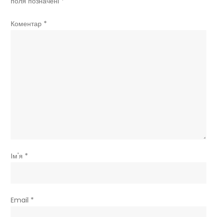
поля позначені
*
Коментар
*
Ім'я
*
Email
*