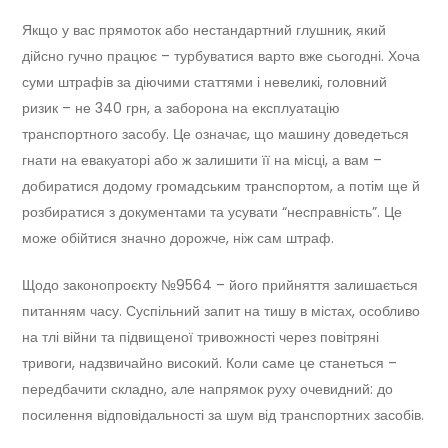
Якщо у вас прямоток або нестандартний глушник, який
дійсно гучно працює – турбуватися варто вже сьогодні. Хоча
суми штрафів за діючими статтями і невеликі, головний
ризик – не 340 грн, а заборона на експлуатацію
транспортного засобу. Це означає, що машину доведеться
гнати на евакуаторі або ж залишити її на місці, а вам –
добиратися додому громадським транспортом, а потім ще й
розбиратися з документами та усувати “несправність”. Це
може обійтися значно дорожче, ніж сам штраф.
Щодо законопроєкту №9564 – його прийняття залишається
питанням часу. Суспільний запит на тишу в містах, особливо
на тлі війни та підвищеної тривожності через повітряні
тривоги, надзвичайно високий. Коли саме це станеться –
передбачити складно, але напрямок руху очевидний: до
посилення відповідальності за шум від транспортних засобів.