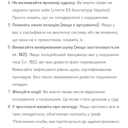
Не визнавайте провину одразу:
Ви маєте право не
свідчити проти себе (стаття 63 Конституції України).
Просто скажіть, що не погоджуєтеся з порушенням.
Поясніть свою позицію (якщо є аргументи):
Якщо у
вас є сертифікати на вихлопну систему або ви впевнені,
що вона не є прямотоком, покажіть їх.
Вимагайте вимірювання шуму (якщо застосовується
ст. 182):
Якщо поліцейський звинувачує вас у порушенні
тиші (ст. 182), він має довести факт перевищення.
Вимагайте зафіксувати рівень шуму сертифікованим
приладом. Без такого вимірювання довести порушення
складно.
Фіксуйте події:
Ви маєте право вести відеозапис
спілкування з патрульним. Це може стати доказом у суді.
У протоколі вкажіть про незгоду:
Якщо протокол все ж
таки складається, обов’язково напишіть у графі
“Пояснення особи, яка притягається до адміністративної