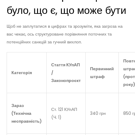
було, що є, що може бути
Щоб не заплутатися в цифрах та зрозуміти, яка загроза на
вас чекає, ось структуроване порівняння поточних та
потенційних санкцій за гучний вихлоп.
Повт
Стаття КУпАП
Первинний
штра
Категорія
/
штраф
(про
Законопроєкт
року
Зараз
Ст. 121 КУпАП
(Технічна
340 грн
850 г
(Ч. 1)
несправність)