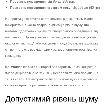
Первинне порушення:
від 85 до 255 грн.
Повторне порушення протягом року:
від 255 до 510 грн.
На практиці цю статтю застосовують рідше, оскільки для її
використання часто потрібна фіксація рівня шуму, що
вимагає додаткових зусиль та спеціального обладнання від
патрульних. Проте у великих містах, де активно працюють
екологічні інспекції або комунальні служби, такі випадки вже
є, і вони стають все частішими за зверненнями розгніваних
громадян.
Ключовий висновок:
наразі вас карають не за конкретне
число децибелів, а за технічну несправність або порушення
тиші як такої. Сама гучність вихлопу поки що не є окремим
складом правопорушення, але це може змінитися.
Допустимий рівень шуму