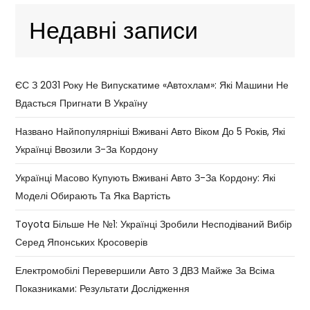
Недавні записи
ЄС З 2031 Року Не Випускатиме «автохлам»: Які Машини Не
Вдасться Пригнати В Україну
Названо Найпопулярніші Вживані Авто Віком До 5 Років, Які
Українці Ввозили З-За Кордону
Українці Масово Купують Вживані Авто З-За Кордону: Які
Моделі Обирають Та Яка Вартість
Toyota Більше Не №1: Українці Зробили Несподіваний Вибір
Серед Японських Кросоверів
Електромобілі Перевершили Авто З ДВЗ Майже За Всіма
Показниками: Результати Дослідження