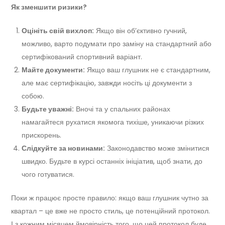
Як зменшити ризики?
Оцініть свій вихлоп:
Якщо він об’єктивно гучний,
можливо, варто подумати про заміну на стандартний або
сертифікований спортивний варіант.
Майте документи:
Якщо ваш глушник не є стандартним,
але має сертифікацію, завжди носіть ці документи з
собою.
Будьте уважні:
Вночі та у спальних районах
намагайтеся рухатися якомога тихіше, уникаючи різких
прискорень.
Слідкуйте за новинами:
Законодавство може змінитися
швидко. Будьте в курсі останніх ініціатив, щоб знати, до
чого готуватися.
Поки ж працює просте правило: якщо ваш глушник чутно за
квартал – це вже не просто стиль, це потенційний протокол.
І з кожним місяцем ймовірність того, що цей протокол буде