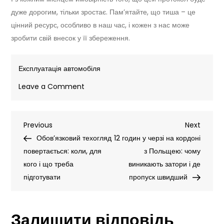
дуже дорогим, тільки зростає. Пам’ятайте, що тиша – це
цінний ресурс, особливо в наш час, і кожен з нас може
зробити свій внесок у її збереження.
Експлуатація автомобіля
on
Leave a Comment
До
34
Навігація
Previous
Next
Previous
000
Next
Post
Post
Обов’язковий техогляд
гривень
12 годин у черзі на кордоні
записів
повертається: коли, для
за
з Польщею: чому
кого і що треба
гучний
виникають затори і де
підготувати
вихлоп:
пропуск швидший
як
новий
Залишити відповідь
законопроєкт