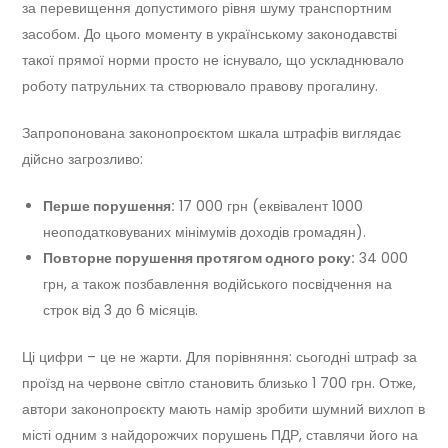
за перевищення допустимого рівня шуму транспортним
засобом. До цього моменту в українському законодавстві
такої прямої норми просто не існувало, що ускладнювало
роботу патрульних та створювало правову прогалину.
Запропонована законопроєктом шкала штрафів виглядає
дійсно загрозливо:
Перше порушення:
17 000 грн (еквівалент 1000
неоподатковуваних мінімумів доходів громадян).
Повторне порушення протягом одного року:
34 000
грн, а також позбавлення водійського посвідчення на
строк від 3 до 6 місяців.
Ці цифри – це не жарти. Для порівняння: сьогодні штраф за
проїзд на червоне світло становить близько 1 700 грн. Отже,
автори законопроєкту мають намір зробити шумний вихлоп в
місті одним з найдорожчих порушень ПДР, ставлячи його на