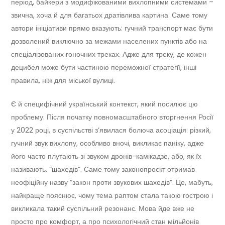
період, байкери з модифікованими вихлопними системами –
звична, хоча й для багатьох дратівлива картина. Саме тому
автори ініціативи прямо вказують: гучний транспорт має бути
дозволений виключно за межами населених пунктів або на
спеціалізованих гоночних треках. Адже для треку, де кожен
децибел може бути частиною переможної стратегії, інші
правила, ніж для міської вулиці.
Є й специфічний український контекст, який посилює цю
проблему. Після початку повномасштабного вторгнення Росії
у 2022 році, в суспільстві з’явилася болюча асоціація: різкий,
гучний звук вихлопу, особливо вночі, викликає паніку, адже
його часто плутають зі звуком дронів-камікадзе, або, як їх
називають, “шахедів”. Саме тому законопроєкт отримав
неофіційну назву “закон проти звукових шахедів”. Це, мабуть,
найкраще пояснює, чому тема раптом стала такою гострою і
викликала такий суспільний резонанс. Мова йде вже не
просто про комфорт, а про психологічний стан мільйонів