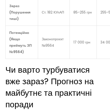
Зараз
(Порушення
Ст. 182 КУпАП
85–255 грн
255–5
тиші)
Потенційно
(Якщо
Законопроєкт
17 000 грн
34 00
приймуть ЗП
№9564
№9564)
Чи варто турбуватися
вже зараз? Прогноз на
майбутнє та практичні
поради