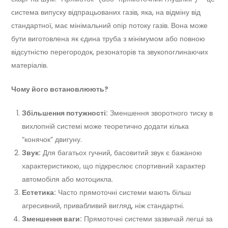
система випуску відпрацьованих газів, яка, на відміну від
стандартної, має мінімальний опір потоку газів. Вона може
бути виготовлена як єдина труба з мінімумом або повною
відсутністю перегородок, резонаторів та звукопоглинаючих
матеріалів.
Чому його встановлюють?
Збільшення потужності:
Зменшення зворотного тиску в
вихлопній системі може теоретично додати кілька
“конячок” двигуну.
Звук:
Для багатьох гучний, басовитий звук є бажаною
характеристикою, що підкреслює спортивний характер
автомобіля або мотоцикла.
Естетика:
Часто прямоточні системи мають більш
агресивний, привабливий вигляд, ніж стандартні.
Зменшення ваги:
Прямоточні системи зазвичай легші за