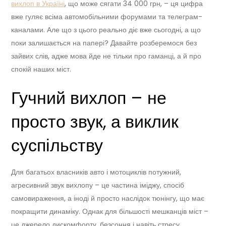
вихлоп в Україні
, що може сягати 34 000 грн, – ця цифра
вже гуляє всіма автомобільними форумами та телеграм-
каналами. Але що з цього реально діє вже сьогодні, а що
поки залишається на папері? Давайте розберемося без
зайвих слів, адже мова йде не тільки про гаманці, а й про
спокій наших міст.
Гучний вихлоп – не
просто звук, а виклик
суспільству
Для багатьох власників авто і мотоциклів потужний,
агресивний звук вихлопу – це частина іміджу, спосіб
самовираження, а іноді й просто наслідок тюнінгу, що має
покращити динаміку. Однак для більшості мешканців міст –
це джерело дискомфорту, безсоння і навіть стресу.