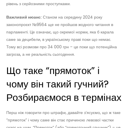
рівень з серйозними проступками.
Важливий нюанс:
Станом на середину 2024 року
законопроєкт №9564 ще не пройшов жодного читання в
парламенті. Це означає, що окремої норми, яка б карала
саме за децибели, в українському праві поки що немає.
Тому всі розмови про 34 000 грн – це поки що потенційна
загроза, а не реальність сьогодення.
Що таке “прямоток” і
чому він такий гучний?
Розбираємося в термінах
Перш ніж говорити про штрафи, давайте з’ясуємо, що ж таке
“прямоток” і чому саме він стає причиною левової частки
скарг на шум. “Прямоток” (або “прямоточний глушник”) – це