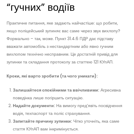
“гучних” водіїв
Практичне питання, яке задають найчастіше: що робити,
якщо поліцейський зупиняє вас саме через звук вихлопу?
Формально – так, може. Пункт 31.4.6 ПДР дає підставу
вважати автомобіль з нестандартним або явно гучним
вихлопом технічно несправним. Це достатній привід для
зупинки та складання протоколу за статтею 121 КУпАП.
Кроки, які варто зробити (та чого уникати):
Залишайтеся спокійними та ввічливими:
Агресивна
поведінка лише погіршить ситуацію.
Надайте документи:
На вимогу пред’явіть посвідчення
водія, техпаспорт та поліс страхування.
Запитайте причину зупинки:
Чітко уточніть, яка саме
стаття КУпАП вам інкримінується.