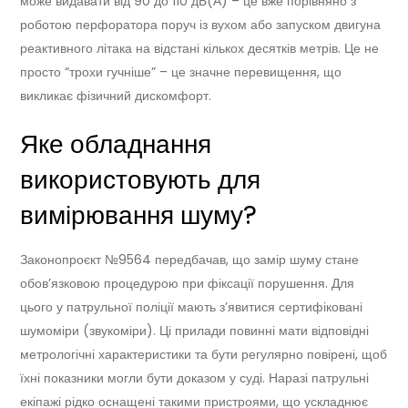
може видавати від 90 до 110 дБ(А) – це вже порівняно з
роботою перфоратора поруч із вухом або запуском двигуна
реактивного літака на відстані кількох десятків метрів. Це не
просто “трохи гучніше” – це значне перевищення, що
викликає фізичний дискомфорт.
Яке обладнання
використовують для
вимірювання шуму?
Законопроєкт №9564 передбачав, що замір шуму стане
обов’язковою процедурою при фіксації порушення. Для
цього у патрульної поліції мають з’явитися сертифіковані
шумоміри (звукоміри). Ці прилади повинні мати відповідні
метрологічні характеристики та бути регулярно повірені, щоб
їхні показники могли бути доказом у суді. Наразі патрульні
екіпажі рідко оснащені такими пристроями, що ускладнює