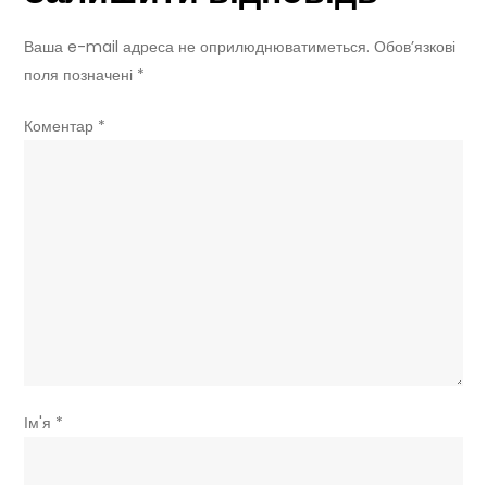
вдарить
по
Ваша e-mail адреса не оприлюднюватиметься.
Обов’язкові
власниках
поля позначені
*
“ревучих”
авто
Коментар
*
Ім'я
*