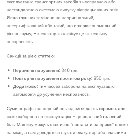
експлуатацію транспортних засобів з несправною або
нестандартною системою випуску відпрацьованих газів.
Якщо глушник замінено на неоригінальний,
несертифікований або такий, що створює аномальний
рівень шуму, – інспектор кваліфікує це як технічну
несправність.
Санкції за цією статтею:
Первинне порушення:
340 грн.
Повторне порушення протягом року:
850 грн.
Додатково:
тимчасова заборона на експлуатацію
автомобіля до усунення несправності.
Суми штрафів на перший погляд виглядають скромно, але
саме заборона на експлуатацію – це реальний головний
біль. Машину можуть фактично “поставити на прикіл” прямо
на місці, а вам доведеться шукати евакуатор або власними