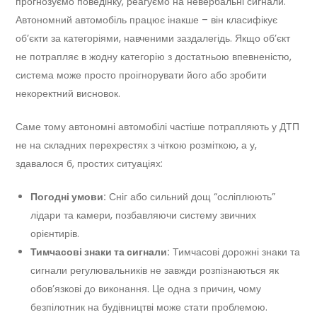
прогнозуємо поведінку, реагуємо на невербальні сигнали.
Автономний автомобіль працює інакше – він класифікує
об’єкти за категоріями, навченими заздалегідь. Якщо об’єкт
не потрапляє в жодну категорію з достатньою впевненістю,
система може просто проігнорувати його або зробити
некоректний висновок.
Саме тому автономні автомобілі частіше потрапляють у ДТП
не на складних перехрестях з чіткою розміткою, а у,
здавалося б, простих ситуаціях:
Погодні умови:
Сніг або сильний дощ “осліплюють”
лідари та камери, позбавляючи систему звичних
орієнтирів.
Тимчасові знаки та сигнали:
Тимчасові дорожні знаки та
сигнали регулювальників не завжди розпізнаються як
обов’язкові до виконання. Це одна з причин, чому
безпілотник на будівництві може стати проблемою.