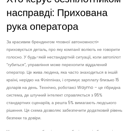
насправді: Прихована
рука оператора
За красивим брендингом «повної автономності»
приховується деталь, про яку компанії воліють не говорити
голосно. У будь-якій нестандартній ситуації, коли автопілот
“губиться”, управління може перехопити віддалений
оператор. Це жива людина, яка часто знаходиться в іншій
країні, нерідко на Філіппінах, і отримує зарплату близько 15
доларів на день. Технічно, роботаксі Waymo – це гібридна
система, де штучний інтелект справляється з 95%
стандартних сценаріїв, а решта 5% вимагають людського
рішення. Ця схема дозволяє забезпечити додатковий рівень
безпеки та довіри.