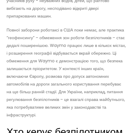
учасників руху – неуважних водіїв, дітей, що раптово
вибігають на дорогу, несподівано відкриті двері
припаркованих машин.
Повної заборони роботаксі в США поки немає, але практика
“геофенсингу” – обмеження зон роботи безпілотників – стає
дедалі поширенішою. Waymo працює лише в кількох містах,
і розширення географії відбувається вкрай обережно. Ці
обмеження для Waymo є демонстрацією того, що безпека
залишається пріоритетом. У контексті інших країн,
включаючи Європу, розмова про допуск автономних
автомобілів на дороги загального користування перебуває
на ще більш ранній стадії. Для України, наприклад, питання
регулювання безпілотників – це взагалі справа майбутнього,
яка потребуватиме великих змін у законодавстві та
інфраструктурі.
Хто керує безпілотником