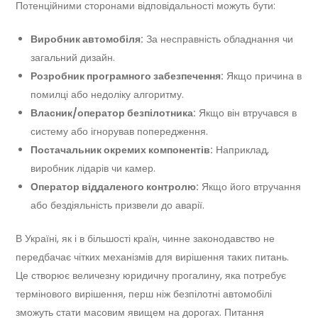
Потенційними сторонами відповідальності можуть бути:
Виробник автомобіля:
За несправність обладнання чи
загальний дизайн.
Розробник програмного забезпечення:
Якщо причина в
помилці або недоліку алгоритму.
Власник/оператор безпілотника:
Якщо він втручався в
систему або ігнорував попередження.
Постачальник окремих компонентів:
Наприклад,
виробник лідарів чи камер.
Оператор віддаленого контролю:
Якщо його втручання
або бездіяльність призвели до аварії.
В Україні, як і в більшості країн, чинне законодавство не
передбачає чітких механізмів для вирішення таких питань.
Це створює величезну юридичну прогалину, яка потребує
термінового вирішення, перш ніж безпілотні автомобілі
зможуть стати масовим явищем на дорогах. Питання