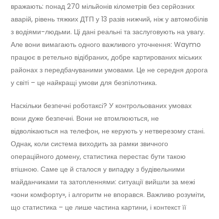
вражають: понад 270 мільйонів кілометрів без серйозних
аварій, рівень тяжких ДТП у 13 разів нижчий, ніж у автомобілів
з водіями-людьми. Ці дані реальні та заслуговують на увагу.
Але вони вимагають одного важливого уточнення: Waymo
працює в ретельно відібраних, добре картированих міських
районах з передбачуваними умовами. Це не середня дорога
у світі – це найкращі умови для безпілотника.
Наскільки безпечні роботаксі? У контрольованих умовах
вони дуже безпечні. Вони не втомлюються, не
відволікаються на телефон, не керують у нетверезому стані.
Однак, коли система виходить за рамки звичного
операційного домену, статистика перестає бути такою
втішною. Саме це й сталося у випадку з будівельними
майданчиками та затопленнями: ситуації вийшли за межі
«зони комфорту», і алгоритм не впорався. Важливо розуміти,
що статистика – це лише частина картини, і контекст її