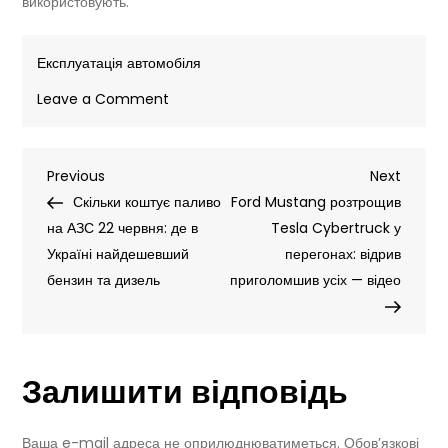
використовують.
Експлуатація автомобіля
on
Leave a Comment
Waymo
відкликає
Навігація
Previous
Next
Previous
майже
Next
Post
Post
Скільки коштує паливо
4
Ford Mustang розтрощив
записів
на АЗС 22 червня: де в
000
Tesla Cybertruck у
Україні найдешевший
безпілотників:
перегонах: відрив
бензин та дизель
чому
приголомшив усіх — відео
роботаксі
виявилися
небезпечними
Залишити відповідь
Ваша e-mail адреса не оприлюднюватиметься.
Обов’язкові