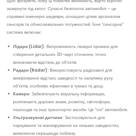
Щоб зрозуміти, чому ці помилки виникають, варто коротко
зазирнути під капот. Сучасні безпілотні автомобілі – це
справжні інженерні шедеври, оснащені цілим арсеналом
сенсорів та обчислювальних потужностей. Їхня “сенсорна”
система включає:
Лідари (Lidar):
Випромінюють лазерні промені для
створення детальних 3D-карт оточення, точно
визначаючи відстань до об’єктів.
Радари (Radar):
Використовують радіохвилі для
вимірювання відстані, швидкості та напрямку руху
об’єктів, особливо ефективні в тумані та дощі.
Камери:
Забезпечують візуальну інформацію,
розпізнають дорожні знаки, розмітку, світлофори,
пішоходів та інші транспортні засоби. Це “очі” автомобіля.
Ультразвукові датчики:
Застосовуються для
паркування та маневрування на низьких швидкостях,
виявляючи перешкоди поблизу.