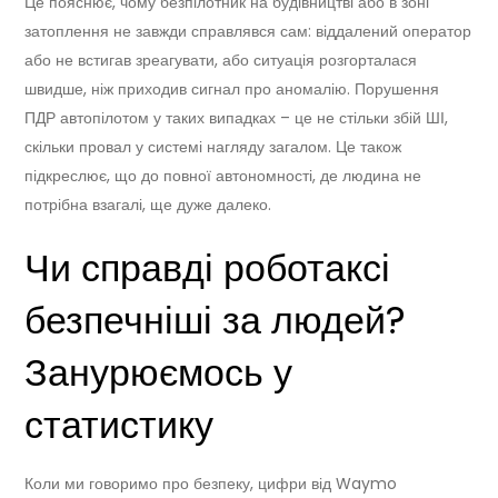
Це пояснює, чому безпілотник на будівництві або в зоні
затоплення не завжди справлявся сам: віддалений оператор
або не встигав зреагувати, або ситуація розгорталася
швидше, ніж приходив сигнал про аномалію. Порушення
ПДР автопілотом у таких випадках – це не стільки збій ШІ,
скільки провал у системі нагляду загалом. Це також
підкреслює, що до повної автономності, де людина не
потрібна взагалі, ще дуже далеко.
Чи справді роботаксі
безпечніші за людей?
Занурюємось у
статистику
Коли ми говоримо про безпеку, цифри від Waymo