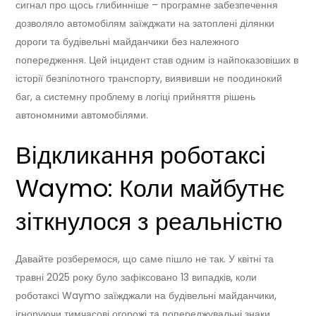
сигнал про щось глибинніше – програмне забезпечення
дозволяло автомобілям заїжджати на затоплені ділянки
дороги та будівельні майданчики без належного
попередження. Цей інцидент став одним із найпоказовіших в
історії безпілотного транспорту, виявивши не поодинокий
баг, а системну проблему в логіці прийняття рішень
автономними автомобілями.
Відкликання роботаксі
Waymo: Коли майбутнє
зіткнулося з реальністю
Давайте розберемося, що саме пішло не так. У квітні та
травні 2025 року було зафіксовано 13 випадків, коли
роботаксі Waymo заїжджали на будівельні майданчики,
ігноруючи тимчасові огорожі та попереджувальні знаки.