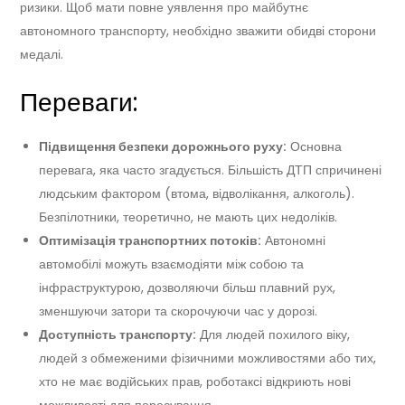
ризики. Щоб мати повне уявлення про майбутнє
автономного транспорту, необхідно зважити обидві сторони
медалі.
Переваги:
Підвищення безпеки дорожнього руху:
Основна
перевага, яка часто згадується. Більшість ДТП спричинені
людським фактором (втома, відволікання, алкоголь).
Безпілотники, теоретично, не мають цих недоліків.
Оптимізація транспортних потоків:
Автономні
автомобілі можуть взаємодіяти між собою та
інфраструктурою, дозволяючи більш плавний рух,
зменшуючи затори та скорочуючи час у дорозі.
Доступність транспорту:
Для людей похилого віку,
людей з обмеженими фізичними можливостями або тих,
хто не має водійських прав, роботаксі відкриють нові
можливості для пересування.