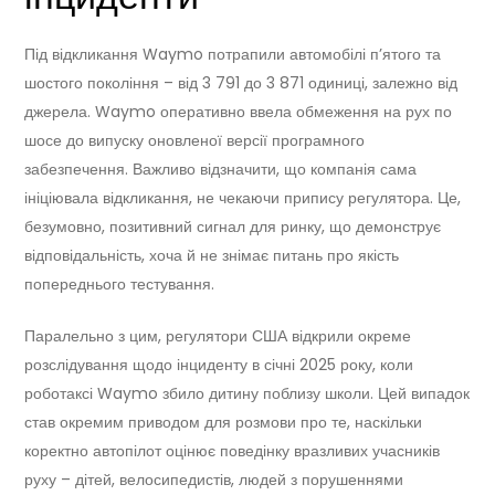
Під відкликання Waymo потрапили автомобілі п’ятого та
шостого покоління – від 3 791 до 3 871 одиниці, залежно від
джерела. Waymo оперативно ввела обмеження на рух по
шосе до випуску оновленої версії програмного
забезпечення. Важливо відзначити, що компанія сама
ініціювала відкликання, не чекаючи припису регулятора. Це,
безумовно, позитивний сигнал для ринку, що демонструє
відповідальність, хоча й не знімає питань про якість
попереднього тестування.
Паралельно з цим, регулятори США відкрили окреме
розслідування щодо інциденту в січні 2025 року, коли
роботаксі Waymo збило дитину поблизу школи. Цей випадок
став окремим приводом для розмови про те, наскільки
коректно автопілот оцінює поведінку вразливих учасників
руху – дітей, велосипедистів, людей з порушеннями