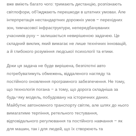
вже вміють багато чого: тримають дистанцію, розпізнають
світлофори, об’їжджають перешкоди в штатних умовах. Але
інтерпретація нестандартних дорожніх умов – перехідних
зон, тимчасової інфраструктури, непередбачуваних
учасників руху – залишається невирішеною задачею. Це
складний виклик, який вимагає не лише технічних інновацій,
а й глибокого розуміння людської психології та етики.
Доки ця задача не буде вирішена, безпілотні авто
потребуватимуть обмежень, віддаленого нагляду та
постійного оновлення програмного забезпечення. Не тому,
що технологія погана – а тому, що дорога складніша за
будь-яку модель, побудовану на історичних даних.
Майбутнє автономного транспорту світле, але шлях до нього
вимагатиме терпіння, ретельного тестування,
відповідального регулювання та постійного навчання – як
для машин, так і для людей, що їх створюють та