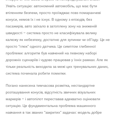
Уявіть ситуацію: автономний автомобіль, що має бути
втіленням безпеки, просто проїжджає повз помаранчеві
конуси, немов їх і не існує. В одному з епізодів, без
пасажирів, авто заїхало в затоплену зону на зниженій
швидкості – система просто не класифікувала велику
калюжу як небезпеку, достатню для зупинки чи об’їзду. Це не
просто “глюк” одного датчика. Це симптом глибинної
проблеми: алгоритм був навчений на певному наборі
дорожніх сценаріїв і чудово працював у їхніх рамках. Але як
тільки реальність виходила за межі цих тренувальних даних,
система починала робити помилки.
Погано нанесена тимчасова розмітка, нестандартне
розташування конусів, відсутність звичних візуальних
маркерів – і автопілот переставав адекватно оцінювати
ситуацію. Це фундаментальна проблема машинного
навчання в так званих “закритих” задачах: модель добре