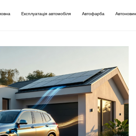
ловна
Експлуатація автомобіля
Автофарба
Автонови
uto
ксплуатації Авто