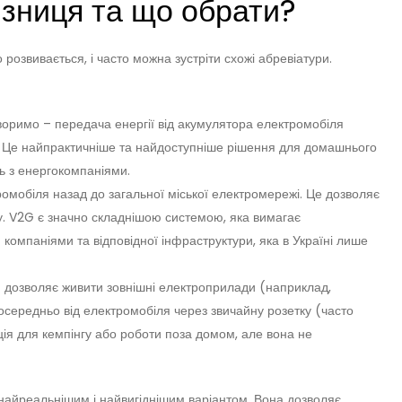
різниця та що обрати?
 розвивається, і часто можна зустріти схожі абревіатури.
воримо – передача енергії від акумулятора електромобіля
 Це найпрактичніше та найдоступніше рішення для домашнього
ь з енергокомпаніями.
ромобіля назад до загальної міської електромережі. Це дозволяє
. V2G є значно складнішою системою, яка вимагає
компаніями та відповідної інфраструктури, яка в Україні лише
 дозволяє живити зовнішні електроприлади (наприклад,
посередньо від електромобіля через звичайну розетку (часто
ція для кемпінгу або роботи поза домом, але вона не
 найреальнішим і найвигіднішим варіантом. Вона дозволяє