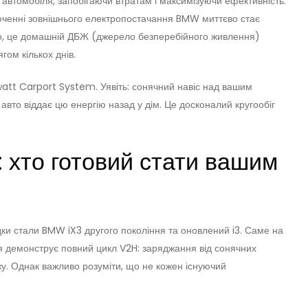
 автомобіля, запобігаючи втратам і максимізуючи ефективність.
ченні зовнішнього електропостачання BMW миттєво стає
, це домашній ДБЖ (джерело безперебійного живлення)
гом кількох днів.
att Carport System. Уявіть: сонячний навіс над вашим
вто віддає цю енергію назад у дім. Це досконалий кругообіг
: хто готовий стати вашим
и стали BMW iX3 другого покоління та оновлений i3. Саме на
ія демонструє повний цикл V2H: заряджання від сонячних
жу. Однак важливо розуміти, що не кожен існуючий