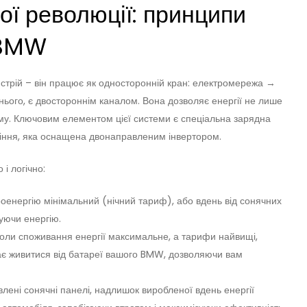
ої революції: принципи
 BMW
истрій – він працює як односторонній кран: електромережа →
 нього, є двостороннім каналом. Вона дозволяє енергії не лише
ому. Ключовим елементом цієї системи є спеціальна зарядна
ління, яка оснащена двонаправленим інвертором.
і логічно:
оенергію мінімальний (нічний тариф), або вдень від сонячних
уючи енергію.
 коли споживання енергії максимальне, а тарифи найвищі,
є живитися від батареї вашого BMW, дозволяючи вам
лені сонячні панелі, надлишок виробленої вдень енергії