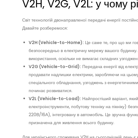
V2H, V2G, V2L: у чому 
Світ технологій двонаправленої передачі енергії постійно
Давайте розберемося:
V2H (Vehicle-to-Home):
Це саме те, про що ми го
безпосередньо в електричну мережу вашого будинку.
використання, оскільки не вимагає складних узгоджен
V2G (Vehicle-to-Grid):
Передача енергії від елект
продавати надлишки електрики, заробляючи на цьому
спеціального обладнання, узгоджень з енергетичними 
починає розвиватися.
V2L (Vehicle-to-Load):
Найпростіший варіант, який
електроінструменти, побутову техніку на пікніку) без
220В/16А), інтегровану в автомобіль. Це зручна функ
призначена для живлення всього будинку.
Для українського споживача V2H на сьогоднішній день є