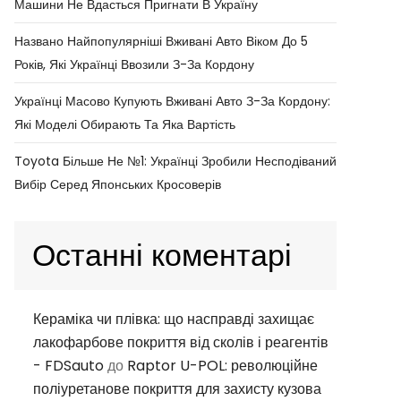
Машини Не Вдасться Пригнати В Україну
Названо Найпопулярніші Вживані Авто Віком До 5
Років, Які Українці Ввозили З-За Кордону
Українці Масово Купують Вживані Авто З-За Кордону:
Які Моделі Обирають Та Яка Вартість
Toyota Більше Не №1: Українці Зробили Несподіваний
Вибір Серед Японських Кросоверів
Останні коментарі
Кераміка чи плівка: що насправді захищає
лакофарбове покриття від сколів і реагентів
- FDSauto
до
Raptor U-POL: революційне
поліуретанове покриття для захисту кузова