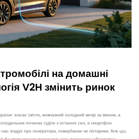
тромобілі на домашні
огія V2H змінить ринок
раїни: згасає світло, мовчазний холодний вечір за вікном, а
холодильник починає гудіти з останніх сил, а смартфон
з нас згадує про генератори, повербанки чи ліхтарики. Але що,