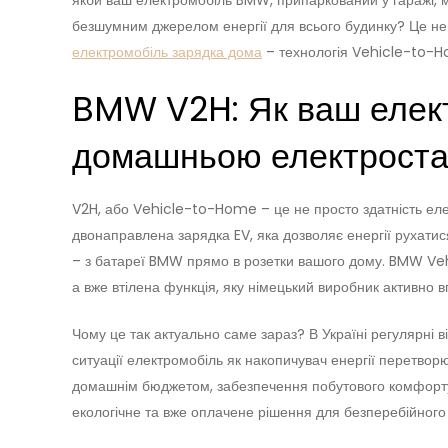
якби ваш електромобіль BMW, припаркований у гаражі, 
безшумним джерелом енергії для всього будинку? Це не 
електромобіль зарядка дома
– технологія Vehicle-to-
BMW V2H: Як ваш елек
домашньою електроста
V2H, або Vehicle-to-Home – це не просто здатність ел
двонаправлена зарядка EV, яка дозволяє енергії рухатися
– з батареї BMW прямо в розетки вашого дому. BMW Ve
а вже втілена функція, яку німецький виробник активно в
Чому це так актуально саме зараз? В Україні регулярні в
ситуації електромобіль як накопичувач енергії перетвор
домашнім бюджетом, забезпечення побутового комфорту т
екологічне та вже оплачене рішення для безперебійног