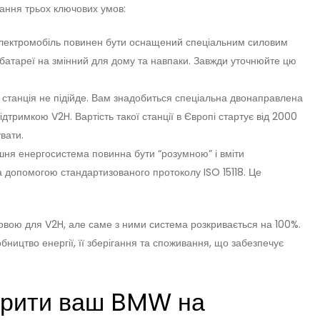
ння трьох ключових умов:
ектромобіль повинен бути оснащений спеціальним силовим
батареї на змінний для дому та навпаки. Завжди уточнюйте цю
станція не підійде. Вам знадобиться спеціальна двонаправлена
дтримкою V2H. Вартість такої станції в Європі стартує від 2000
увати.
я енергосистема повинна бути “розумною” і вміти
а допомогою стандартизованого протоколу ISO 15118. Це
овою для V2H, але саме з ними система розкривається на 100%.
бництво енергії, її зберігання та споживання, що забезпечує
ворити ваш BMW на