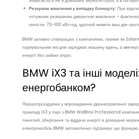
зберігається не в домашніх акумуляторах, а в батареї
Резервне живлення у випадку блекауту:
При відклю
потужним резервним джерелом живлення – фактично
ємністю 70–100 кВт·год, здатний живити ваш дім протя
BMW активно співпрацює з компаніями, такими як Solarw
паркувальним місцем заряджає машину вдень, а ввечері а
енергії без зайвих втрат.
BMW iX3 та інші моделі
енергобанком?
Першопрохідцями у впровадженні двонаправленої зарядк
прикладі iX3 у парі з BMW Wallbox Professional компан
панелей, зберігання та віддача енергії в домашню мере
електромобіль BMW автоматично підтримує цю функцію.