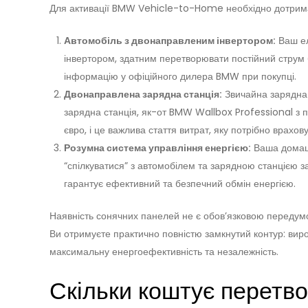
Для активації BMW Vehicle-to-Home необхідно дотрима
Автомобіль з двонаправленим інвертором:
Ваш ел
інвертором, здатним перетворювати постійний струм 
інформацію у офіційного дилера BMW при покупці.
Двонаправлена зарядна станція:
Звичайна зарядна 
зарядна станція, як-от BMW Wallbox Professional з пі
євро, і це важлива стаття витрат, яку потрібно врахов
Розумна система управління енергією:
Ваша домашн
“спілкуватися” з автомобілем та зарядною станцією з
гарантує ефективний та безпечний обмін енергією.
Наявність сонячних панелей не є обов’язковою передум
Ви отримуєте практично повністю замкнутий контур: виро
максимальну енергоефективність та незалежність.
Скільки коштує перет