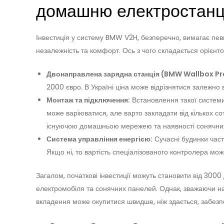
домашню електростанц
Інвестиція у систему BMW V2H, безперечно, вимагає певни
незалежність та комфорт. Ось з чого складається орієнт
Двонаправлена зарядна станція (BMW Wallbox Pr
2000 євро. В Україні ціна може відрізнятися залежно в
Монтаж та підключення:
Встановлення такої системи 
може варіюватися, але варто закладати від кількох сот
існуючою домашньою мережею та наявності сонячни
Система управління енергією:
Сучасні будинки част
Якщо ні, то вартість спеціалізованого контролера мож
Загалом, початкові інвестиції можуть становити від 3000
електромобіля та сонячних панелей. Однак, зважаючи на
вкладення може окупитися швидше, ніж здається, забезпе