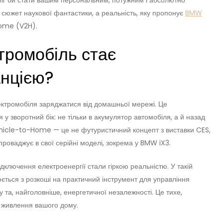
міг би стати вашим персональним, потужним і абсолютно
сюжет наукової фантастики, а реальність, яку пропонує
BMW
Home (V2H).
тромобіль стає
нцією?
ектромобіля заряджатися від домашньої мережі. Це
 у зворотний бік: не тільки в акумулятор автомобіля, а й назад
hicle-to-Home — це не футуристичний концепт з виставки CES,
проваджує в свої серійні моделі, зокрема у BMW iX3.
ідключення електроенергії стали гіркою реальністю. У такій
юється з розкоші на практичний інструмент для управління
а, найголовніше, енергетичної незалежності. Це тихе,
о живлення вашого дому.