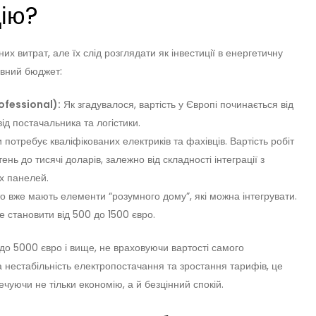
ію?
х витрат, але їх слід розглядати як інвестиції в енергетичну
овний бюджет:
ofessional):
Як згадувалося, вартість у Європі починається від
ід постачальника та логістики.
потребує кваліфікованих електриків та фахівців. Вартість робіт
ень до тисячі доларів, залежно від складності інтеграції з
х панелей.
о вже мають елементи “розумного дому”, які можна інтегрувати.
е становити від 500 до 1500 євро.
 до 5000 євро і вище, не враховуючи вартості самого
 нестабільність електропостачання та зростання тарифів, це
чуючи не тільки економію, а й безцінний спокій.