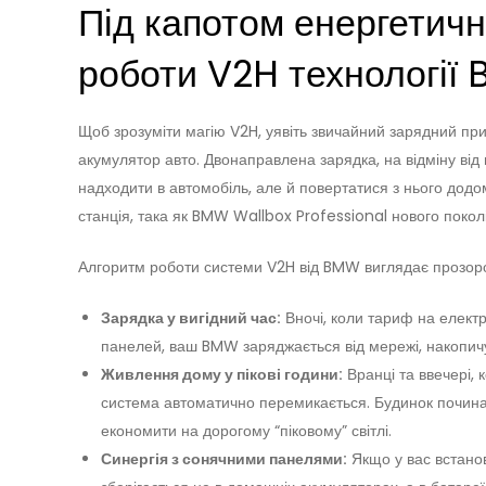
Під капотом енергетичн
роботи V2H технології
Щоб зрозуміти магію V2H, уявіть звичайний зарядний пр
акумулятор авто. Двонаправлена зарядка, на відміну від
надходити в автомобіль, але й повертатися з нього дод
станція, така як BMW Wallbox Professional нового поко
Алгоритм роботи системи V2H від BMW виглядає прозоро 
Зарядка у вигідний час:
Вночі, коли тариф на електр
панелей, ваш BMW заряджається від мережі, накопич
Живлення дому у пікові години:
Вранці та ввечері,
система автоматично перемикається. Будинок почина
економити на дорогому “піковому” світлі.
Синергія з сонячними панелями:
Якщо у вас встанов