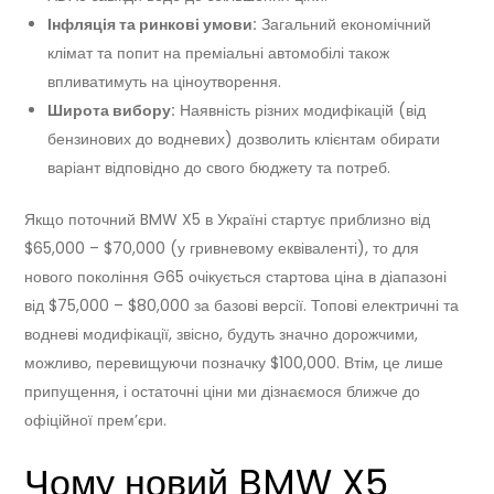
Інфляція та ринкові умови:
Загальний економічний
клімат та попит на преміальні автомобілі також
впливатимуть на ціноутворення.
Широта вибору:
Наявність різних модифікацій (від
бензинових до водневих) дозволить клієнтам обирати
варіант відповідно до свого бюджету та потреб.
Якщо поточний BMW X5 в Україні стартує приблизно від
$65,000 – $70,000 (у гривневому еквіваленті), то для
нового покоління G65 очікується стартова ціна в діапазоні
від $75,000 – $80,000 за базові версії. Топові електричні та
водневі модифікації, звісно, будуть значно дорожчими,
можливо, перевищуючи позначку $100,000. Втім, це лише
припущення, і остаточні ціни ми дізнаємося ближче до
офіційної прем’єри.
Чому новий BMW X5