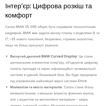
Інтер’єр: Цифрова розкіш та
комфорт
Салон BMW X5 G65 обіцяє бути справжнім технологічним
шедевром. BMW вже задала високу планку з моделями iX та
i7, і X5 нового покоління, безумовно, отримає аналогічні,
якщо не більш просунуті, рішення:
Вигнутий дисплей BMW Curved Display:
Це стане
центральним елементом інтер’єру, об’єднуючи цифрову
панель приладів та екран інформаційно-розважальної
системи в єдиний, безшовний блок. Він буде працювати
під управлінням найновішої версії системи iDrive.
Мінімалізм та якість матеріалів:
Салон стане більш
мінімалістичним, з меншою кількістю фізичних кнопок,
але з акцентом на високоякісні матеріали – шкіра,
дерево, алюміній, карбон. Можливе використання