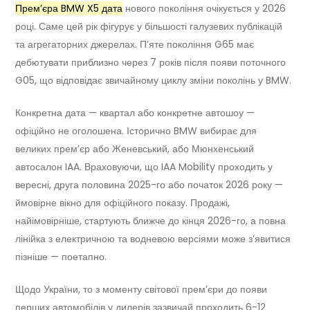
Прем’єра BMW X5 дата
нового покоління очікується у 2026
році. Саме цей рік фігурує у більшості галузевих публікацій
та агрегаторних джерелах. П’яте покоління G65 має
дебютувати приблизно через 7 років після появи поточного
G05, що відповідає звичайному циклу зміни поколінь у BMW.
Конкретна дата — квартал або конкретне автошоу —
офіційно не оголошена. Історично BMW вибирає для
великих прем’єр або Женевський, або Мюнхенський
автосалон IAA. Враховуючи, що IAA Mobility проходить у
вересні, друга половина 2025-го або початок 2026 року —
ймовірне вікно для офіційного показу. Продажі,
найімовірніше, стартують ближче до кінця 2026-го, а повна
лінійка з електричною та водневою версіями може з’явитися
пізніше — поетапно.
Щодо України, то з моменту світової прем’єри до появи
перших автомобілів у дилерів зазвичай проходить 6-12