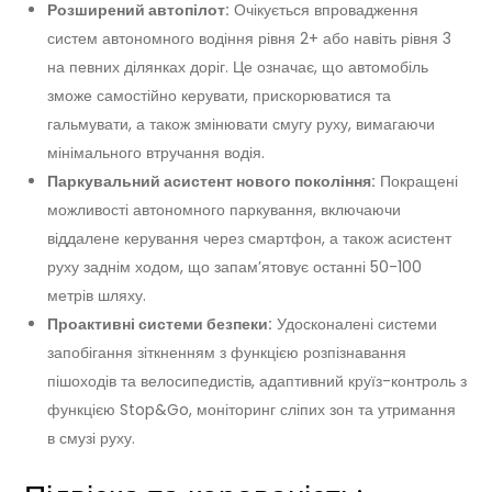
Розширений автопілот:
Очікується впровадження
систем автономного водіння рівня 2+ або навіть рівня 3
на певних ділянках доріг. Це означає, що автомобіль
зможе самостійно керувати, прискорюватися та
гальмувати, а також змінювати смугу руху, вимагаючи
мінімального втручання водія.
Паркувальний асистент нового покоління:
Покращені
можливості автономного паркування, включаючи
віддалене керування через смартфон, а також асистент
руху заднім ходом, що запам’ятовує останні 50-100
метрів шляху.
Проактивні системи безпеки:
Удосконалені системи
запобігання зіткненням з функцією розпізнавання
пішоходів та велосипедистів, адаптивний круїз-контроль з
функцією Stop&Go, моніторинг сліпих зон та утримання
в смузі руху.