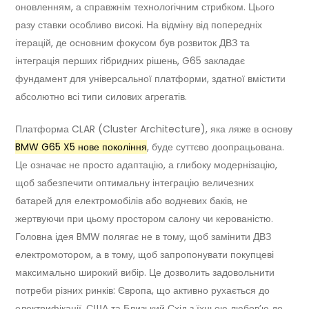
оновленням, а справжнім технологічним стрибком. Цього
разу ставки особливо високі. На відміну від попередніх
ітерацій, де основним фокусом був розвиток ДВЗ та
інтеграція перших гібридних рішень, G65 закладає
фундамент для універсальної платформи, здатної вмістити
абсолютно всі типи силових агрегатів.
Платформа CLAR (Cluster Architecture), яка ляже в основу
BMW G65 X5 нове покоління
, буде суттєво доопрацьована.
Це означає не просто адаптацію, а глибоку модернізацію,
щоб забезпечити оптимальну інтеграцію величезних
батарей для електромобілів або водневих баків, не
жертвуючи при цьому простором салону чи керованістю.
Головна ідея BMW полягає не в тому, щоб замінити ДВЗ
електромотором, а в тому, щоб запропонувати покупцеві
максимально широкий вибір. Це дозволить задовольнити
потреби різних ринків: Європа, що активно рухається до
електрифікації, США та Близький Схід з їхньою любов’ю до