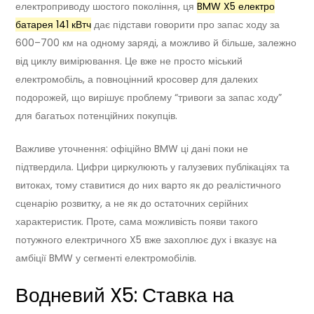
електроприводу шостого покоління, ця
BMW X5 електро
батарея 141 кВтч
дає підстави говорити про запас ходу за
600–700 км на одному заряді, а можливо й більше, залежно
від циклу вимірювання. Це вже не просто міський
електромобіль, а повноцінний кросовер для далеких
подорожей, що вирішує проблему “тривоги за запас ходу”
для багатьох потенційних покупців.
Важливе уточнення: офіційно BMW ці дані поки не
підтвердила. Цифри циркулюють у галузевих публікаціях та
витоках, тому ставитися до них варто як до реалістичного
сценарію розвитку, а не як до остаточних серійних
характеристик. Проте, сама можливість появи такого
потужного електричного X5 вже захоплює дух і вказує на
амбіції BMW у сегменті електромобілів.
Водневий X5: Ставка на