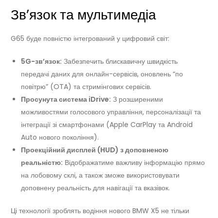
Зв’язок та мультимедіа
G65 буде повністю інтегрований у цифровий світ:
5G-зв’язок:
Забезпечить блискавичну швидкість
передачі даних для онлайн-сервісів, оновлень “по
повітрю” (OTA) та стримінгових сервісів.
Просунута система iDrive:
З розширеними
можливостями голосового управління, персоналізації та
інтеграції зі смартфонами (Apple CarPlay та Android
Auto нового покоління).
Проекційний дисплей (HUD) з доповненою
реальністю:
Відображатиме важливу інформацію прямо
на лобовому склі, а також зможе використовувати
доповнену реальність для навігації та вказівок.
Ці технології зроблять водіння нового BMW X5 не тільки