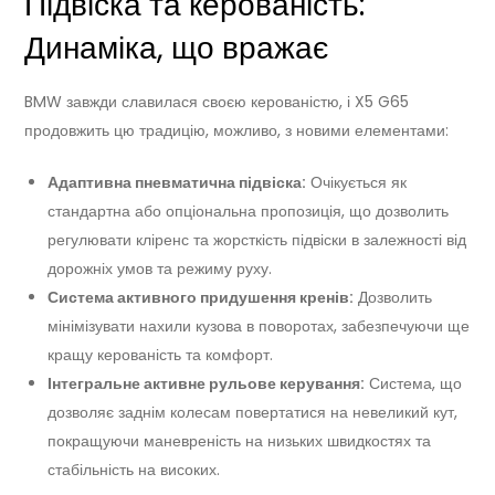
Підвіска та керованість:
Динаміка, що вражає
BMW завжди славилася своєю керованістю, і X5 G65
продовжить цю традицію, можливо, з новими елементами:
Адаптивна пневматична підвіска:
Очікується як
стандартна або опціональна пропозиція, що дозволить
регулювати кліренс та жорсткість підвіски в залежності від
дорожніх умов та режиму руху.
Система активного придушення кренів:
Дозволить
мінімізувати нахили кузова в поворотах, забезпечуючи ще
кращу керованість та комфорт.
Інтегральне активне рульове керування:
Система, що
дозволяє заднім колесам повертатися на невеликий кут,
покращуючи маневреність на низьких швидкостях та
стабільність на високих.