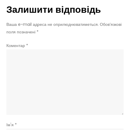
Залишити відповідь
водень
—
все,
Ваша e-mail адреса не оприлюднюватиметься.
Обов’язкові
що
поля позначені
*
потрібно
знати
Коментар
*
Ім'я
*