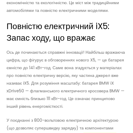
економічністю та екологічністю. Це міст між традиційними
автомобілями та повністю електричними моделями.
Повністю електричний iX5:
Запас ходу, що вражає
Ось де починаються справжні інновації! Найбільш вражаюча
цифра, що фігурує в обговореннях нового X5, — це батарея
ємністю до 141 кВт-год. Саме вона згадується у матеріалах
про повністю електричну версію, яку частина джерел вже
називає iX5. Для розуміння масштабу: батарея BMW iX
xDrive50 — флагманського електричного кросовера BMW —
має ємність близько 111 кВт-год. Це означає принципово
інший рівень енергомісткості.
У поєднанні з 800-вольтовою електричною архітектурою
(що дозволяє супершвидку зарядку) та компонентами