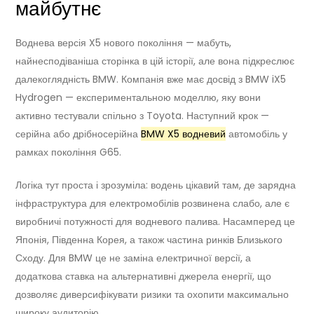
майбутнє
Воднева версія X5 нового покоління — мабуть,
найнесподіваніша сторінка в цій історії, але вона підкреслює
далекоглядність BMW. Компанія вже має досвід з BMW iX5
Hydrogen — експериментальною моделлю, яку вони
активно тестували спільно з Toyota. Наступний крок —
серійна або дрібносерійна
BMW X5 водневий
автомобіль у
рамках покоління G65.
Логіка тут проста і зрозуміла: водень цікавий там, де зарядна
інфраструктура для електромобілів розвинена слабо, але є
виробничі потужності для водневого палива. Насамперед це
Японія, Південна Корея, а також частина ринків Близького
Сходу. Для BMW це не заміна електричної версії, а
додаткова ставка на альтернативні джерела енергії, що
дозволяє диверсифікувати ризики та охопити максимально
широку аудиторію.