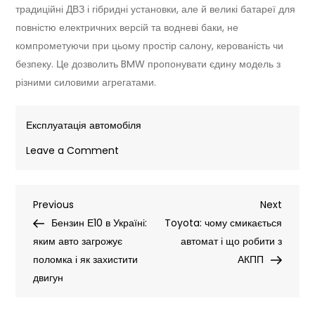
традиційні ДВЗ і гібридні установки, але й великі батареї для
повністю електричних версій та водневі баки, не
компрометуючи при цьому простір салону, керованість чи
безпеку. Це дозволить BMW пропонувати єдину модель з
різними силовими агрегатами.
Експлуатація автомобіля
on
Leave a Comment
Новий
BMW
Навігація
Previous
Next
Previous
X5:
Next
Post
Post
Бензин Е10 в Україні:
п’ять
Toyota: чому смикається
записів
яким авто загрожує
типів
автомат і що робити з
поломка і як захистити
двигунів,
АКПП
двигун
рекордна
батарея
і