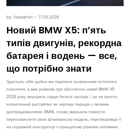
by:
fdsadmin
Новий BMW X5: п’ять
типів двигунів, рекордна
батарея і водень — все,
що потрібно знати
Здається, ніби щойно ми тішилися оновленням поточного
покоління, а вже розмови про абсолютно новий BMW X5
2026 року змушують серця битися частіше. І це не просто
косметичний рестайлінг чи чергова ітерація з легкими
доопрацюваннями. BMW, схоже, вирішила повністю
переосмислити свою флагманську модель, перетворивши її
на справжній конструктор з принципово різними силовими