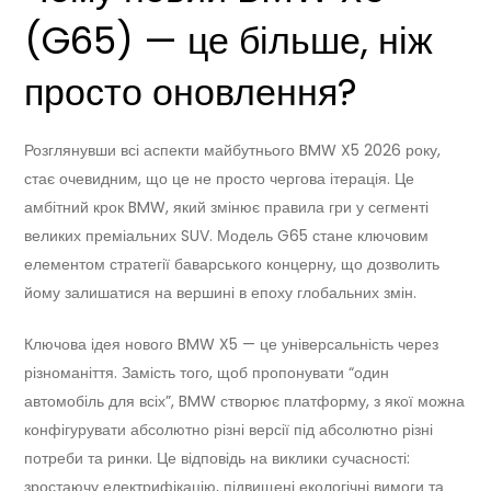
(G65) — це більше, ніж
просто оновлення?
Розглянувши всі аспекти майбутнього BMW X5 2026 року,
стає очевидним, що це не просто чергова ітерація. Це
амбітний крок BMW, який змінює правила гри у сегменті
великих преміальних SUV. Модель G65 стане ключовим
елементом стратегії баварського концерну, що дозволить
йому залишатися на вершині в епоху глобальних змін.
Ключова ідея нового BMW X5 — це універсальність через
різноманіття. Замість того, щоб пропонувати “один
автомобіль для всіх”, BMW створює платформу, з якої можна
конфігурувати абсолютно різні версії під абсолютно різні
потреби та ринки. Це відповідь на виклики сучасності:
зростаючу електрифікацію, підвищені екологічні вимоги та