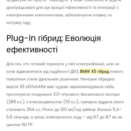
доопрацьовані для ще кращої ефективності та інтеграції з
електричними компонентами, забезпечуючи плавну та
потужну їзду.
Plug-in гібрид: Еволюція
ефективності
Для тих, хто готовий поринути у світ електрифікації, але не
хоче відмовлятися від надійності ДВЗ,
BMW X5 гібрид
нового
покоління стане ідеальним рішенням. Нинішня гібридна
версія X5 xDrive45e вже чудово зарекомендувала себе,
пропонуючи поєднання 3.0-літрового бензинового мотора
(286 к.с.) з електродвигуном (113 к.с.), сумарна віддача якого
становить 394 к.с. Розгін до 100 км/год займає близько 5,4–
5,6 секунди, а запас електричного ходу – від 67 до 87 км за
циклом WLTP.