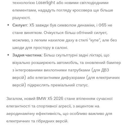
технологією Laserlight або новими світлодіодними
елементами, нададуть погляду кросовера ще більше
рішучості.
Силует:
X5 завжди був символом динаміки, і G65 не
стане винятком. Очікується більш обтічний силует,
можливо, з легким нахилом даху в стилі “купе”, але без
шкоди для простору в салоні.
Задня частина:
Більш скульптурні задні ліхтарі, що
візуально розширюють автомобіль, та оновлений бампер
з інтегрованими вихлопними патрубками (для ДВЗ
версій) або елегантними дифузорами (для електричних
версій) підкреслять преміальний статус.
Загалом, новий BMW X5 2026 стане втіленням сучасної
елегантності та спортивної агресії, з акцентом на
аеродинамічну ефективність, що особливо важливо для
електричних та гібридних версій.