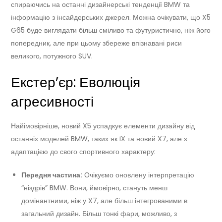
спираючись на останні дизайнерські тенденції BMW та
інформацію з інсайдерських джерел. Можна очікувати, що X5
G65 буде виглядати більш сміливо та футуристично, ніж його
попередник, але при цьому збереже впізнавані риси
великого, потужного SUV.
Екстер’єр: Еволюція
агресивності
Найімовірніше, новий X5 успадкує елементи дизайну від
останніх моделей BMW, таких як iX та новий X7, але з
адаптацією до свого спортивного характеру:
Передня частина:
Очікуємо оновлену інтерпретацію
“ніздрів” BMW. Вони, ймовірно, стануть менш
домінантними, ніж у X7, але більш інтегрованими в
загальний дизайн. Більш тонкі фари, можливо, з