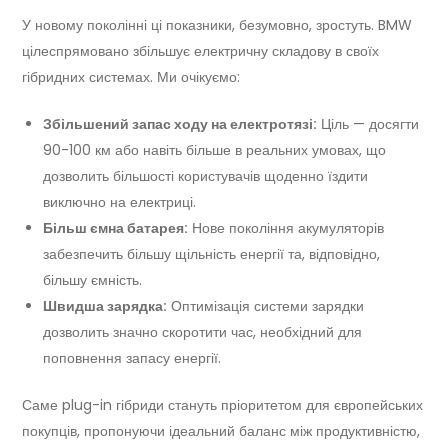
У новому поколінні ці показники, безумовно, зростуть. BMW
цілеспрямовано збільшує електричну складову в своїх
гібридних системах. Ми очікуємо:
Збільшений запас ходу на електротязі:
Ціль — досягти
90-100 км або навіть більше в реальних умовах, що
дозволить більшості користувачів щоденно їздити
виключно на електриці.
Більш ємна батарея:
Нове покоління акумуляторів
забезпечить більшу щільність енергії та, відповідно,
більшу ємність.
Швидша зарядка:
Оптимізація системи зарядки
дозволить значно скоротити час, необхідний для
поповнення запасу енергії.
Саме plug-in гібриди стануть пріоритетом для європейських
покупців, пропонуючи ідеальний баланс між продуктивністю,