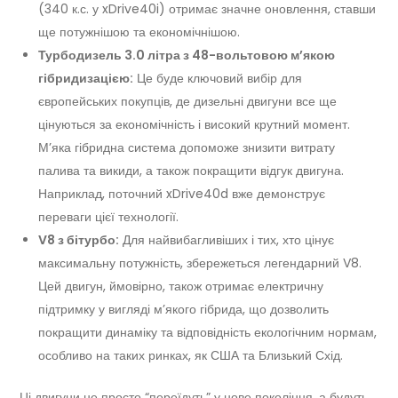
(340 к.с. у xDrive40i) отримає значне оновлення, ставши
ще потужнішою та економічнішою.
Турбодизель 3.0 літра з 48-вольтовою м’якою
гібридизацією:
Це буде ключовий вибір для
європейських покупців, де дизельні двигуни все ще
цінуються за економічність і високий крутний момент.
М’яка гібридна система допоможе знизити витрату
палива та викиди, а також покращити відгук двигуна.
Наприклад, поточний xDrive40d вже демонструє
переваги цієї технології.
V8 з бітурбо:
Для найвибагливіших і тих, хто цінує
максимальну потужність, збережеться легендарний V8.
Цей двигун, ймовірно, також отримає електричну
підтримку у вигляді м’якого гібрида, що дозволить
покращити динаміку та відповідність екологічним нормам,
особливо на таких ринках, як США та Близький Схід.
Ці двигуни не просто “переїдуть” у нове покоління, а будуть