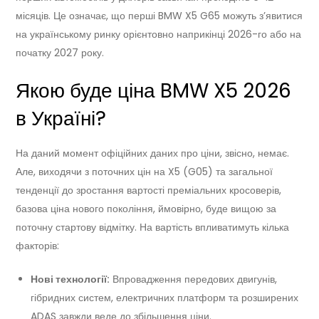
місяців. Це означає, що перші BMW X5 G65 можуть з’явитися
на українському ринку орієнтовно наприкінці 2026-го або на
початку 2027 року.
Якою буде ціна BMW X5 2026
в Україні?
На даний момент офіційних даних про ціни, звісно, немає.
Але, виходячи з поточних цін на X5 (G05) та загальної
тенденції до зростання вартості преміальних кросоверів,
базова ціна нового покоління, ймовірно, буде вищою за
поточну стартову відмітку. На вартість впливатимуть кілька
факторів:
Нові технології:
Впровадження передових двигунів,
гібридних систем, електричних платформ та розширених
ADAS завжди веде до збільшення ціни.