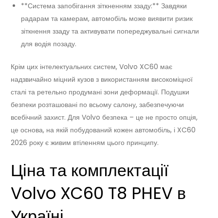
**Система запобігання зіткненням ззаду:** Завдяки
радарам та камерам, автомобіль може виявити ризик
зіткнення ззаду та активувати попереджувальні сигнали
для водія позаду.
Крім цих інтелектуальних систем, Volvo XC60 має
надзвичайно міцний кузов з використанням високоміцної
сталі та ретельно продумані зони деформації. Подушки
безпеки розташовані по всьому салону, забезпечуючи
всебічний захист. Для Volvo безпека – це не просто опція,
це основа, на якій побудований кожен автомобіль, і XC60
2026 року є живим втіленням цього принципу.
Ціна та комплектації
Volvo XC60 T8 PHEV в
Україні