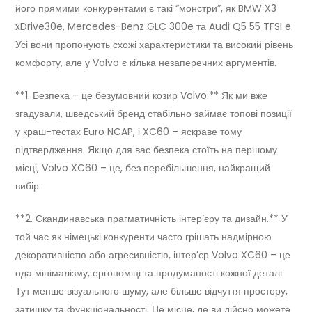
його прямими конкурентами є такі “монстри”, як BMW X3
xDrive30e, Mercedes-Benz GLC 300e та Audi Q5 55 TFSI e.
Усі вони пропонують схожі характеристики та високий рівень
комфорту, але у Volvo є кілька незаперечних аргументів.
**1. Безпека – це безумовний козир Volvo.** Як ми вже
згадували, шведський бренд стабільно займає топові позиції
у краш-тестах Euro NCAP, і XC60 – яскраве тому
підтвердження. Якщо для вас безпека стоїть на першому
місці, Volvo XC60 – це, без перебільшення, найкращий
вибір.
**2. Скандинавська прагматичність інтер’єру та дизайн.** У
той час як німецькі конкуренти часто грішать надмірною
декоративністю або агресивністю, інтер’єр Volvo XC60 – це
ода мінімалізму, ергономіці та продуманості кожної деталі.
Тут менше візуального шуму, але більше відчуття простору,
затишку та функціональності. Це місце, де ви дійсно можете