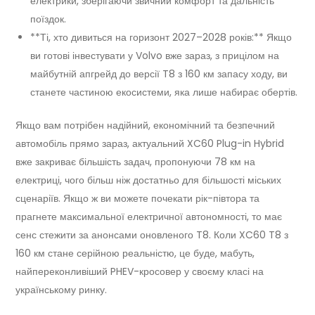
електрики, зберігаючи звичний комфорт та дальність
поїздок.
**Ті, хто дивиться на горизонт 2027–2028 років:** Якщо
ви готові інвестувати у Volvo вже зараз, з прицілом на
майбутній апгрейд до версії T8 з 160 км запасу ходу, ви
станете частиною екосистеми, яка лише набирає обертів.
Якщо вам потрібен надійний, економічний та безпечний
автомобіль прямо зараз, актуальний XC60 Plug-in Hybrid
вже закриває більшість задач, пропонуючи 78 км на
електриці, чого більш ніж достатньо для більшості міських
сценаріїв. Якщо ж ви можете почекати рік-півтора та
прагнете максимальної електричної автономності, то має
сенс стежити за анонсами оновленого T8. Коли XC60 T8 з
160 км стане серійною реальністю, це буде, мабуть,
найпереконливіший PHEV-кросовер у своєму класі на
українському ринку.