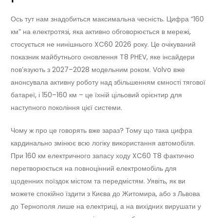
Ось тут нам знадобиться максимальна чесність. Цифра “160
км” на електротязі, яка активно обговорюється в мережі,
стосується не нинішнього XC60 2026 року. Це очікуваний
показник майбутнього оновлення T8 PHEV, яке інсайдери
пов’язують з 2027–2028 модельним роком. Volvo вже
анонсувала активну роботу над збільшенням ємності тягової
батареї, і 150–160 км – це їхній цільовий орієнтир для
наступного покоління цієї системи.
Чому ж про це говорять вже зараз? Тому що така цифра
кардинально змінює всю логіку використання автомобіля.
При 160 км електричного запасу ходу XC60 T8 фактично
перетворюється на повноцінний електромобіль для
щоденних поїздок містом та передмістям. Уявіть, як ви
можете спокійно їздити з Києва до Житомира, або з Львова
до Тернополя лише на електриці, а на вихідних вирушати у