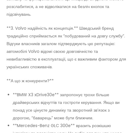
розслабитися, а не відволікатися на безліч кнопок та
підсвічувань.
**3. Volvo надійність як концепція.** Шведський бренд
традиційно сприймається як “побудований на довгу службу”.
Відгуки власників загалом підтверджують цю репутацію:
автомобілі Volvo відомі своєю довговічністю та
невибагливістю в експлуатації, що є важливим фактором для
українських споживачів.
**А що ж конкуренти?**
**BMW X3 xDrive30e** запропонує трохи більше
драйверських відчуттів та гостроти керування. Якщо ви
понад усе цінуєте динаміку та зворотний зв’язок з
дорогою, “баварець” може бути ближчим.
**Mercedes-Benz GLC 300e** вразить розкішшю