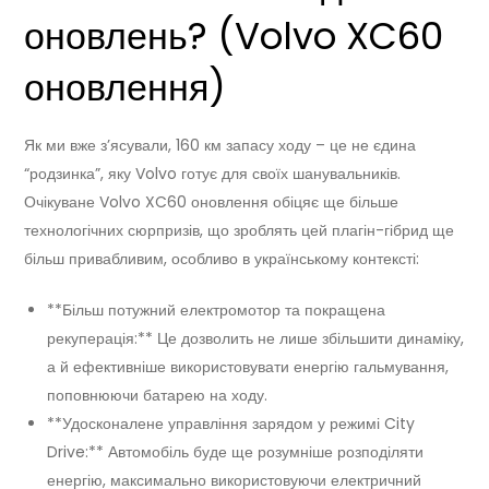
оновлень? (Volvo XC60
оновлення)
Як ми вже з’ясували, 160 км запасу ходу – це не єдина
“родзинка”, яку Volvo готує для своїх шанувальників.
Очікуване Volvo XC60 оновлення обіцяє ще більше
технологічних сюрпризів, що зроблять цей плагін-гібрид ще
більш привабливим, особливо в українському контексті:
**Більш потужний електромотор та покращена
рекуперація:** Це дозволить не лише збільшити динаміку,
а й ефективніше використовувати енергію гальмування,
поповнюючи батарею на ходу.
**Удосконалене управління зарядом у режимі City
Drive:** Автомобіль буде ще розумніше розподіляти
енергію, максимально використовуючи електричний