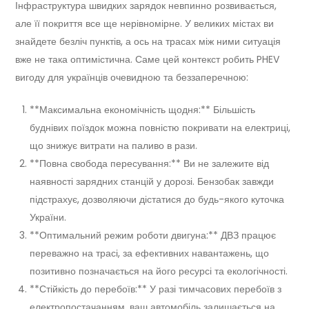
Інфраструктура швидких зарядок невпинно розвивається,
але її покриття все ще нерівномірне. У великих містах ви
знайдете безліч пунктів, а ось на трасах між ними ситуація
вже не така оптимістична. Саме цей контекст робить PHEV
вигоду для українців очевидною та беззаперечною:
**Максимальна економічність щодня:** Більшість
буднівих поїздок можна повністю покривати на електриці,
що знижує витрати на паливо в рази.
**Повна свобода пересування:** Ви не залежите від
наявності зарядних станцій у дорозі. Бензобак завжди
підстрахує, дозволяючи дістатися до будь-якого куточка
України.
**Оптимальний режим роботи двигуна:** ДВЗ працює
переважно на трасі, за ефективних навантажень, що
позитивно позначається на його ресурсі та екологічності.
**Стійкість до перебоїв:** У разі тимчасових перебоїв з
електропостачанням, ваш автомобіль залишається на