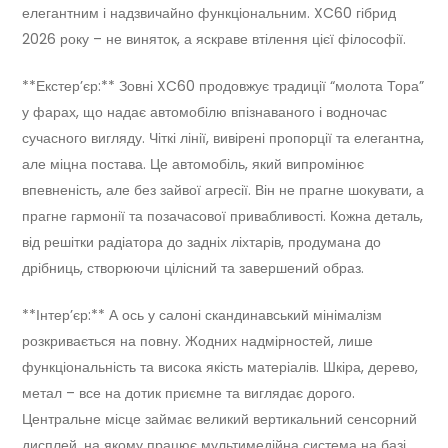
елегантним і надзвичайно функціональним. XC60 гібрид
2026 року – не виняток, а яскраве втілення цієї філософії.
**Екстер’єр:** Зовні XC60 продовжує традиції “молота Тора”
у фарах, що надає автомобілю впізнаваного і водночас
сучасного вигляду. Чіткі лінії, вивірені пропорції та елегантна,
але міцна постава. Це автомобіль, який випромінює
впевненість, але без зайвої агресії. Він не прагне шокувати, а
прагне гармонії та позачасової привабливості. Кожна деталь,
від решітки радіатора до задніх ліхтарів, продумана до
дрібниць, створюючи цілісний та завершений образ.
**Інтер’єр:** А ось у салоні скандинавський мінімалізм
розкривається на повну. Жодних надмірностей, лише
функціональність та висока якість матеріалів. Шкіра, дерево,
метал – все на дотик приємне та виглядає дорого.
Центральне місце займає великий вертикальний сенсорний
дисплей, на якому працює мультимедійна система на базі