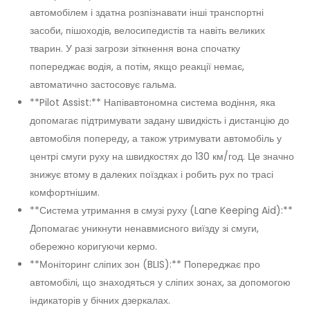
автомобілем і здатна розпізнавати інші транспортні
засоби, пішоходів, велосипедистів та навіть великих
тварин. У разі загрози зіткнення вона спочатку
попереджає водія, а потім, якщо реакції немає,
автоматично застосовує гальма.
**Pilot Assist:** Напівавтономна система водіння, яка
допомагає підтримувати задану швидкість і дистанцію до
автомобіля попереду, а також утримувати автомобіль у
центрі смуги руху на швидкостях до 130 км/год. Це значно
знижує втому в далеких поїздках і робить рух по трасі
комфортнішим.
**Система утримання в смузі руху (Lane Keeping Aid):**
Допомагає уникнути ненавмисного виїзду зі смуги,
обережно коригуючи кермо.
**Моніторинг сліпих зон (BLIS):** Попереджає про
автомобілі, що знаходяться у сліпих зонах, за допомогою
індикаторів у бічних дзеркалах.