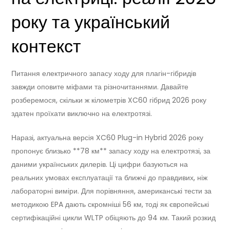
року та український
контекст
Питання електричного запасу ходу для плагін-гібридів
завжди оповите міфами та різночитаннями. Давайте
розберемося, скільки ж кілометрів XC60 гібрид 2026 року
здатен проїхати виключно на електротязі.
Наразі, актуальна версія XC60 Plug-in Hybrid 2026 року
пропонує близько **78 км** запасу ходу на електротязі, за
даними українських дилерів. Ці цифри базуються на
реальних умовах експлуатації та ближчі до правдивих, ніж
лабораторні виміри. Для порівняння, американські тести за
методикою EPA дають скромніші 56 км, тоді як європейські
сертифікаційні цикли WLTP обіцяють до 94 км. Такий розкид