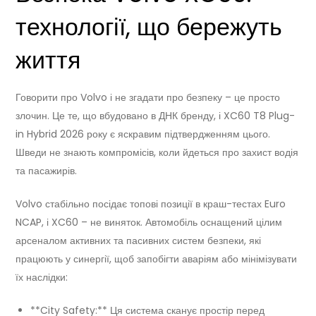
технології, що бережуть
життя
Говорити про Volvo і не згадати про безпеку – це просто
злочин. Це те, що вбудовано в ДНК бренду, і XC60 T8 Plug-
in Hybrid 2026 року є яскравим підтвердженням цього.
Шведи не знають компромісів, коли йдеться про захист водія
та пасажирів.
Volvo стабільно посідає топові позиції в краш-тестах Euro
NCAP, і XC60 – не виняток. Автомобіль оснащений цілим
арсеналом активних та пасивних систем безпеки, які
працюють у синергії, щоб запобігти аваріям або мінімізувати
їх наслідки:
**City Safety:** Ця система сканує простір перед