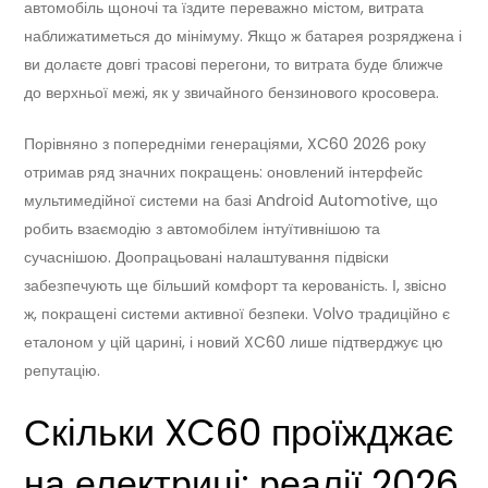
автомобіль щоночі та їздите переважно містом, витрата
наближатиметься до мінімуму. Якщо ж батарея розряджена і
ви долаєте довгі трасові перегони, то витрата буде ближче
до верхньої межі, як у звичайного бензинового кросовера.
Порівняно з попередніми генераціями, XC60 2026 року
отримав ряд значних покращень: оновлений інтерфейс
мультимедійної системи на базі Android Automotive, що
робить взаємодію з автомобілем інтуїтивнішою та
сучаснішою. Доопрацьовані налаштування підвіски
забезпечують ще більший комфорт та керованість. І, звісно
ж, покращені системи активної безпеки. Volvo традиційно є
еталоном у цій царині, і новий XC60 лише підтверджує цю
репутацію.
Скільки XC60 проїжджає
на електриці: реалії 2026