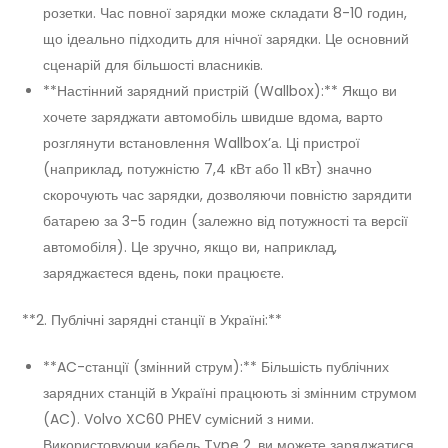
розетки. Час повної зарядки може складати 8-10 годин,
що ідеально підходить для нічної зарядки. Це основний
сценарій для більшості власників.
**Настінний зарядний пристрій (Wallbox):** Якщо ви
хочете заряджати автомобіль швидше вдома, варто
розглянути встановлення Wallbox’а. Ці пристрої
(наприклад, потужністю 7,4 кВт або 11 кВт) значно
скорочують час зарядки, дозволяючи повністю зарядити
батарею за 3-5 годин (залежно від потужності та версії
автомобіля). Це зручно, якщо ви, наприклад,
заряджаєтеся вдень, поки працюєте.
**2. Публічні зарядні станції в Україні:**
**AC-станції (змінний струм):** Більшість публічних
зарядних станцій в Україні працюють зі змінним струмом
(AC). Volvo XC60 PHEV сумісний з ними.
Використовуючи кабель Type 2, ви можете заряджатися