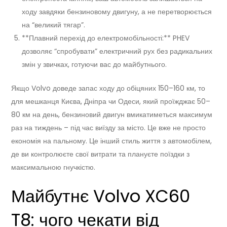
ходу завдяки бензиновому двигуну, а не перетворюється
на “великий тягар”.
**Плавний перехід до електромобільності:** PHEV
дозволяє “спробувати” електричний рух без радикальних
змін у звичках, готуючи вас до майбутнього.
Якщо Volvo доведе запас ходу до обіцяних 150–160 км, то
для мешканця Києва, Дніпра чи Одеси, який проїжджає 50–
80 км на день, бензиновий двигун вмикатиметься максимум
раз на тиждень – під час виїзду за місто. Це вже не просто
економія на пальному. Це інший стиль життя з автомобілем,
де ви контролюєте свої витрати та плануєте поїздки з
максимальною гнучкістю.
Майбутнє Volvo XC60
T8: чого чекати від