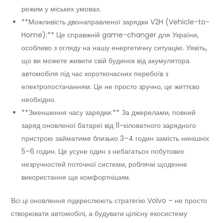
режим у міських умовах.
**Можливість двонаправленої зарядки V2H (Vehicle-to-
Home):** Це справжній game-changer для України,
особливо з огляду на нашу енергетичну ситуацію. Уявіть,
що ви можете живити свій будинок від акумулятора
автомобіля під час короткочасних перебоїв з
електропостачанням. Це не просто зручно, це життєво
необхідно.
**Зменшення часу зарядки:** За джерелами, повний
заряд оновленої батареї від 11-кіловатного зарядного
пристрою займатиме близько 3–4 годин замість нинішніх
5–6 годин. Це усуне один з небагатьох побутових
незручностей поточної системи, роблячи щоденне
використання ще комфортнішим.
Всі ці оновлення підкреслюють стратегію Volvo – не просто
створювати автомобілі, а будувати цілісну екосистему