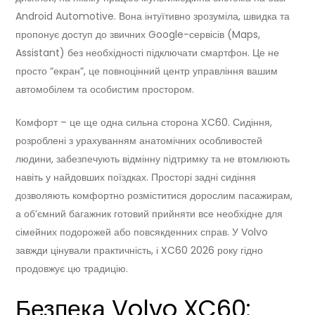
Android Automotive. Вона інтуїтивно зрозуміла, швидка та
пропонує доступ до звичних Google-сервісів (Maps,
Assistant) без необхідності підключати смартфон. Це не
просто “екран”, це повноцінний центр управління вашим
автомобілем та особистим простором.
Комфорт – це ще одна сильна сторона XC60. Сидіння,
розроблені з урахуванням анатомічних особливостей
людини, забезпечують відмінну підтримку та не втомлюють
навіть у найдовших поїздках. Просторі задні сидіння
дозволяють комфортно розміститися дорослим пасажирам,
а об’ємний багажник готовий прийняти все необхідне для
сімейних подорожей або повсякденних справ. У Volvo
завжди цінували практичність, і XC60 2026 року гідно
продовжує цю традицію.
Безпека Volvo XC60: