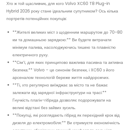
Хто ж той щасливчик, для кого Volvo XC60 T8 Plug-in
Hybrid 2026 року стане ідеальним супутником? Ось кілька
портретів потенційних покупців:
**Жителі великих міст з щоденним маршрутом до 70–80
км та домашньою зарядкою:** Ви будете витрачати
мінімум палива, насолоджуючись тишею та плавністю
електричного руху.
**Сім’ї, для яких принципово важлива пасивна та активна
безпека:** Volvo – це синонім безпеки, і XC60 з його
арсеналом технологій береже життя найдорожчих.
**Ті, хто регулярно виїжджає за місто та не бажає
залежати від зарядної інфраструктури на трасі:**
Гнучкість плагін-гібрида дозволяє подорожувати на
великі відстані без зайвих зусиль.
**Покупці, які розглядають гібрид як перехідний крок від
дизеля до електромобіля:** Ви отримуєте економічність