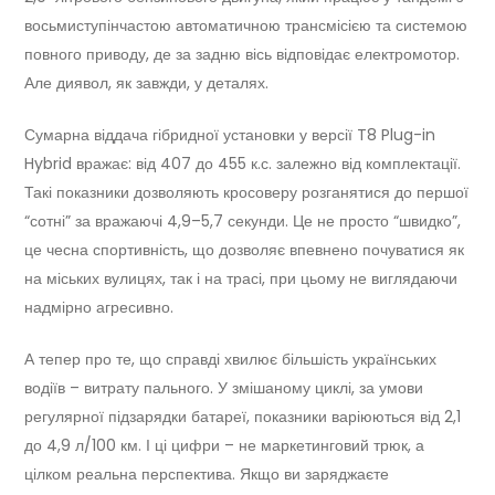
восьмиступінчастою автоматичною трансмісією та системою
повного приводу, де за задню вісь відповідає електромотор.
Але диявол, як завжди, у деталях.
Сумарна віддача гібридної установки у версії T8 Plug-in
Hybrid вражає: від 407 до 455 к.с. залежно від комплектації.
Такі показники дозволяють кросоверу розганятися до першої
“сотні” за вражаючі 4,9–5,7 секунди. Це не просто “швидко”,
це чесна спортивність, що дозволяє впевнено почуватися як
на міських вулицях, так і на трасі, при цьому не виглядаючи
надмірно агресивно.
А тепер про те, що справді хвилює більшість українських
водіїв – витрату пального. У змішаному циклі, за умови
регулярної підзарядки батареї, показники варіюються від 2,1
до 4,9 л/100 км. І ці цифри – не маркетинговий трюк, а
цілком реальна перспектива. Якщо ви заряджаєте