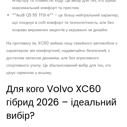
інтер’єру та плавністю ходу. Це вибір для тих, хто шукає
максимальний комфорт та престиж.
**Audi Q5 55 TFSI e** – це більш нейтральний характер,
що поєднує в собі комфорт та технологічність, але без
яскраво виражених акцентів у керуванні чи дизайні.
На противагу їм, XC60 займає нішу сімейного автомобіля з
характером: він комфортний, надзвичайно безпечний, з
достатнім запасом динаміки, але без агресивного
спортивного ухилу. Це збалансований вибір для тих, хто
цінує гармонію у всьому.
Для кого Volvo XC60
гібрид 2026 – ідеальний
вибір?