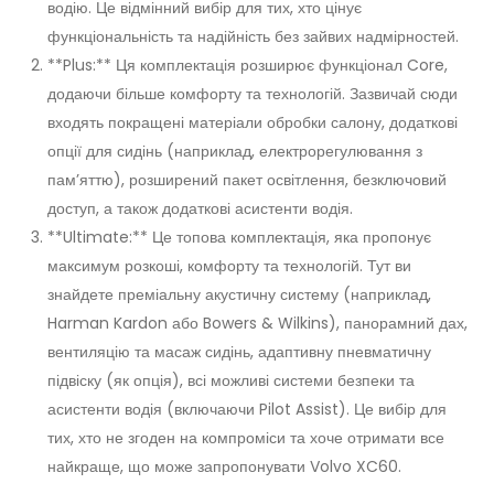
водію. Це відмінний вибір для тих, хто цінує
функціональність та надійність без зайвих надмірностей.
**Plus:** Ця комплектація розширює функціонал Core,
додаючи більше комфорту та технологій. Зазвичай сюди
входять покращені матеріали обробки салону, додаткові
опції для сидінь (наприклад, електрорегулювання з
пам’яттю), розширений пакет освітлення, безключовий
доступ, а також додаткові асистенти водія.
**Ultimate:** Це топова комплектація, яка пропонує
максимум розкоші, комфорту та технологій. Тут ви
знайдете преміальну акустичну систему (наприклад,
Harman Kardon або Bowers & Wilkins), панорамний дах,
вентиляцію та масаж сидінь, адаптивну пневматичну
підвіску (як опція), всі можливі системи безпеки та
асистенти водія (включаючи Pilot Assist). Це вибір для
тих, хто не згоден на компроміси та хоче отримати все
найкраще, що може запропонувати Volvo XC60.