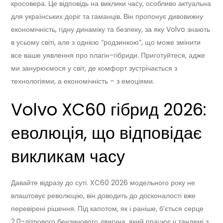
кросовера. Це відповідь на виклики часу, особливо актуальна
для українських доріг та гаманців. Він пропонує дивовижну
економічність, гідну динаміку та безпеку, за яку Volvo знають
в усьому світі, але з однією “родзинкою”, що може змінити
все ваше уявлення про плагін-гібриди. Приготуйтеся, адже
ми занурюємося у світ, де комфорт зустрічається з
технологіями, а економічність – з емоціями.
Volvo XC60 гібрид 2026:
еволюція, що відповідає
викликам часу
Давайте відразу до суті. XC60 2026 модельного року не
влаштовує революцію, він доводить до досконалості вже
перевірені рішення. Під капотом, як і раніше, б’ється серце
2,0-літрового бензинового двигуна, який працює у тандемі з