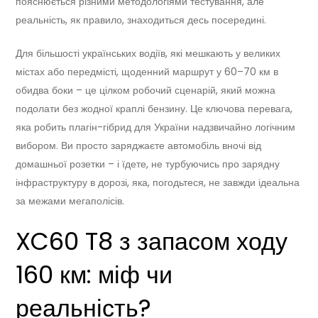
пояснюється різними методологіями тестування, але
реальність, як правило, знаходиться десь посередині.
Для більшості українських водіїв, які мешкають у великих
містах або передмісті, щоденний маршрут у 60–70 км в
обидва боки – це цілком робочий сценарій, який можна
подолати без жодної краплі бензину. Це ключова перевага,
яка робить плагін-гібрид для України надзвичайно логічним
вибором. Ви просто заряджаєте автомобіль вночі від
домашньої розетки – і їдете, не турбуючись про зарядну
інфраструктуру в дорозі, яка, погодьтеся, не завжди ідеальна
за межами мегаполісів.
XC60 T8 з запасом ходу
160 км: міф чи
реальність?