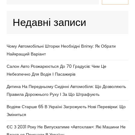
Недавні записи
Чому Автомобільні Шторки Необхідні Влітку: Як Обрати
Найкращий Варіант
Салон Авто Розжарюється До 70 Градусів: Чим Це
Небезпечно Для Водія І Пасажирів
Дитина На Передньому Сидінні Автомобіля: Що Дозволяють
Правила Дорожнього Руху І За Що Штрафують
Водіям Старше 65 В Україні Загрожують Нові Перевірки: Що
Зміниться
ЄС З 2031 Року Не Випускатиме «автохлам»: Які Машини Не
Вдасться Пригнати В Україну