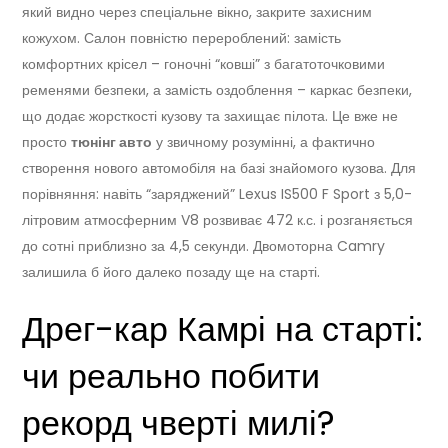
який видно через спеціальне вікно, закрите захисним
кожухом. Салон повністю перероблений: замість
комфортних крісел – гоночні “ковші” з багатоточковими
ременями безпеки, а замість оздоблення – каркас безпеки,
що додає жорсткості кузову та захищає пілота. Це вже не
просто
тюнінг авто
у звичному розумінні, а фактично
створення нового автомобіля на базі знайомого кузова. Для
порівняння: навіть “заряджений” Lexus IS500 F Sport з 5,0-
літровим атмосферним V8 розвиває 472 к.с. і розганяється
до сотні приблизно за 4,5 секунди. Двомоторна Camry
залишила б його далеко позаду ще на старті.
Дрег-кар Камрі на старті:
чи реально побити
рекорд чверті милі?