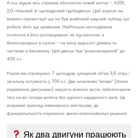
А ось задню вісь отримав абсолютно новий мотор – G20E,
2,0-літровий 4-циліндровий турбодвигун. Цей агрегат на
момент презентації ще не був знайомий широкій публіці, що
робило його ще цікавішим. Найбільша несподіванка
полягала в його розташуванні: не під капотом, а
безпосередньо в салоні – на місці заднього дивана та
частково в багажнику. Цей двигун був “розкочегарений” до
400 к.с.
Разом ми отримуємо: 7 циліндрів, сумарний об’єм 3,6 літра і
загальну потужність у 700 к.с. Два незалежні “мозки” (блоки
управління двигунами) керують кожною віссю, забезпечуючи
тягу на всі чотири колеса без єдиного карданного валу. Це
яскравий приклад інженерного мистецтва, де
функціональність перемагає звичні компонувальні рішення.
Як два двигуни працюють