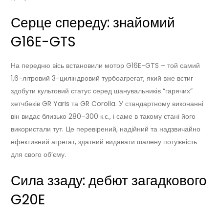
Серце спереду: знайомий
G16E-GTS
На передню вісь встановили мотор G16E-GTS – той самий
1,6-літровий 3-циліндровий турбоагрегат, який вже встиг
здобути культовий статус серед шанувальників “гарячих”
хетчбеків GR Yaris та GR Corolla. У стандартному виконанні
він видає близько 280–300 к.с., і саме в такому стані його
використали тут. Це перевірений, надійний та надзвичайно
ефективний агрегат, здатний видавати шалену потужність
для свого об’єму.
Сила ззаду: дебют загадкового
G20E