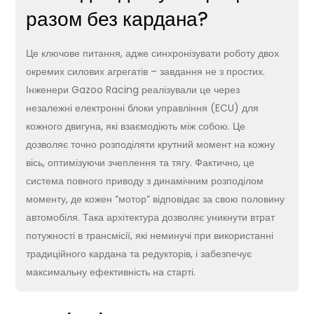
разом без кардана?
Це ключове питання, адже синхронізувати роботу двох
окремих силових агрегатів – завдання не з простих.
Інженери Gazoo Racing реалізували це через
незалежні електронні блоки управління (ECU) для
кожного двигуна, які взаємодіють між собою. Це
дозволяє точно розподіляти крутний момент на кожну
вісь, оптимізуючи зчеплення та тягу. Фактично, це
система повного приводу з динамічним розподілом
моменту, де кожен “мотор” відповідає за свою половину
автомобіля. Така архітектура дозволяє уникнути втрат
потужності в трансмісії, які неминучі при використанні
традиційного кардана та редукторів, і забезпечує
максимальну ефективність на старті.