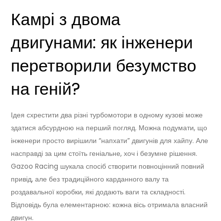
Камрі з двома
двигунами: як інженери
перетворили безумство
на геній?
Ідея схрестити два різні турбомотори в одному кузові може
здатися абсурдною на перший погляд. Можна подумати, що
інженери просто вирішили “напхати” двигунів для хайпу. Але
насправді за цим стоїть геніальне, хоч і безумне рішення.
Gazoo Racing шукала спосіб створити повноцінний повний
привід, але без традиційного карданного валу та
роздавальної коробки, які додають ваги та складності.
Відповідь була елементарною: кожна вісь отримала власний
двигун.