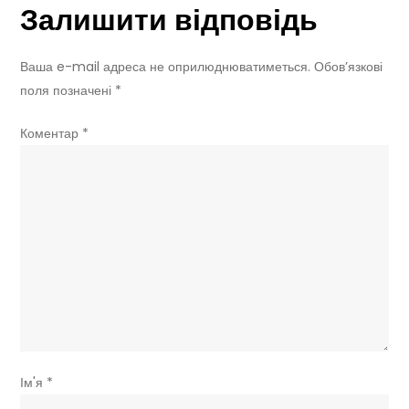
Залишити відповідь
в
історії
тюнінгу
Ваша e-mail адреса не оприлюднюватиметься.
Обов’язкові
поля позначені
*
Коментар
*
Ім'я
*