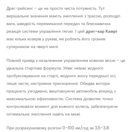
Дрег-рейсинг – це не просто чиста потужність. Тут
вирішальне значення мають зчеплення з трасою, розподіл
ваги, швидкість перемикання передач та блискавична
реакція системи управління тягою. І цей
дрег-кар Камрі
має кілька козирів у рукаві, які роблять його грізним
суперником на чверті милі.
Повний привід з незалежним управлінням кожною віссю – це
ідеальна стартова формула. Уяви: немає жодного
пробуксовування на старті, жодного зносу передньої осі,
лише чисте, нестримне прискорення. Обидва мотори
працюють узгоджено, виштовхуючи автомобіль вперед з
максимальною ефективністю. Система дозволяє точно
контролювати момент для кожного колеса, забезпечуючи
оптимальне зчеплення навіть на межі.
При розрахунковому розгоні 0–100 км/год за 3,5–3,8