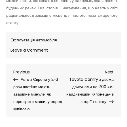
можливостей, які ховаються навіть у найбільш, здавалося б,
буденних речах. І ця історія – нагадування, що навіть у світі
раціональності завжди є місце для чистого, незатьмареного
азарту.
Експлуатація автомобіля
on
Leave a Comment
Toyota
Camry
Навігація
Previous
Next
Previous
з
Next
Post
Post
Авто з Європи у 2-3
двома
Toyota Camry з двома
записів
рази частіше мають
двигунами
двигунами на 700 к.с.:
аварійне минуле: як
на
найдивніший «японець» в
перевірити машину перед
700
історії тюнінгу
купівлею
к.с.:
найдивніший
«японець»