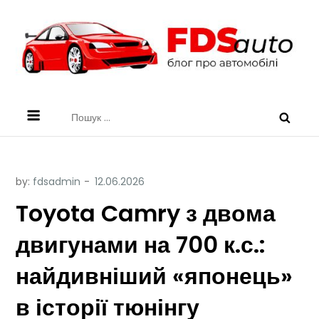
Skip
to
content
FDSauto
Блог по Експлуатації Авто
Пошук:
by:
fdsadmin
Toyota Camry з двома
двигунами на 700 к.с.:
найдивніший «японець»
в історії тюнінгу