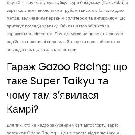
Другий – шоу-кар у дусі субкультури босодзоку (Bōsōzoku) з
вертикальними вихлопними трубами висотою близько двох
метрів, величезним переднім спліттером та антикрилом, що
притягує погляди здалеку. Обидва автомобілі стали
справжнім маніфестом: Toyota може не лише створювати
надійні та практичні седани, а й творити щось абсолютно
несподіване, що ламає стереотипи.
Гараж Gazoo Racing: що
таке Super Taikyu та
чому там з’явилася
Камрі?
Для тих, хто не надто занурений у світ автоспорту, варто
пояснити: Gazoo Racing – це не просто відділ тюнінгу, а