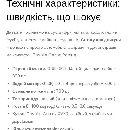
Технічні характеристики:
швидкість, що шокує
Давайте поглянемо на сухі цифри, які, втім, абсолютно не
“сухі” у контексті сімейного седана. Ця
Camry два двигуни
– це вже не просто автомобіль, а справжня демонстрація
можливостей Toyota Gazoo Racing.
Передній мотор:
G16E-GTS, 1,6 л, 3 циліндри, турбо –
300 к.с.
Задній мотор:
G20E, 2,0 л, 4 циліндри, турбо – 400 к.с.
Сумарна потужність:
700 к.с.
Тип приводу:
повний (кожна вісь – від свого мотора)
Розгін 0–100 км/год:
близько 3,5–3,8 секунди
Кузов:
Toyota Camry XV70, серійний, з глибокими
доробками
Кількість екземплярів:
єдиний