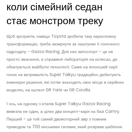
коли сімейний седан
стає монстром треку
Щоб зрозуміти, навіщо Toyota зробила таку карколомну
трансформацію, треба зазирнути за лаштунки її гоночного
підрозділу – Gazoo Racing. Для них автоспорт – це не
просто змагання, а справжня лабораторія на колесах, де
обкатуються майбутні технології. Саме на японській серії
гонок на витривалість Super Taikyu традиційно дебютують
інженерні рішення, які потім знаходять своє місце в серійних
моделях, на кшталт GR Yaris чи GR Corolla.
І ось, на одному з етапів Super Taikyu Gazoo Racing
вивезла не один, а цілих два концепт-кари на базі Camry.
Перший – це той самий двомоторний звір з повним
приводом та 700 кінськими силами, який розірвав шаблони.