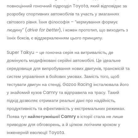
повноцінний гоночний підрозділ Toyota, який відповідає за
розробку спортивних автомобілів та участь у змаганнях
світового рівня. Їхня філософія – “кермування формує
людину” (
drive for better
), і кожен прототип, що виходить з
їхніх боксів, є віддзеркаленням цього принципу.
Super Taikyu – це гоночна серія на витривалість, де
домінують модифіковані серійні автомобілі. Це ідеальне
середовище для випробування нових двигунів, трансмісій та
систем управління в бойових умовах. Замість того, щоб
тестувати двигун на стенді, Gazoo Racing інсталювала його
у знайомий кузов Camry та відправила на трасу. Такий
підхід дозволяє отримати реальні дані про надійність,
продуктивність та ефективність у екстремальних режимах.
Поява тут
найпотужнішої Camry
в історії стала не лише
приводом для обговорень, а й цілком логічним кроком у
інженерній еволюції Toyota.