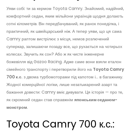
Уяви собі: ти за кермом Toyota Camry. Знайомий, надійний,
комфортний седан, яким мільйони українців щодня долають
сотні кілометрів. Він передбачуваний, як ранок понеділка, і
практичний, як швейцарський ніж. А тепер уяви, що ця сама
Camry раптом вистрілює з місця, немов розлючений
суперкар, залишаючи позаду все, що рухається на чотирьох
колесах. Звучить як сон? Або ж як чисте інженерне
божевілля від Gazoo Racing. Адже саме вони взяли еталон
сімейного транспорту і перетворили його на
Toyota Camry
700 к.с.
з двома турбомоторами під капотом і… в багажнику.
Жодної комерційної логіки, лише незатьмарений азарт та
бажання довести: Camry вміє дивувати. Ця історія — про те,
як скромний седан став справжнім
японським седаном-
монстром
.
Toyota Camry 700 к.с.: