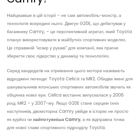
Найцікавіше в цій історії – не сам автомобіль-монстр, а
технологія всередині нього. Двигун G20E, що дебютував у
багажнику Camry, – це перспективний агрегат, який Toyota
планує використовувати в майбутніх спортивних моделях.
Це справжній “козир у рукаві” для компанії, яка прагне
зберегти своє лідерство у динаміці та технологіях.
Серед кандидатів на отримання цього мотора називають
відроджені легенди: Toyota Celica та MR2. Обидва імені для
шанувальників японських спортивних автомобілів звучать як
обіцянка нової ери. Celica востаннє випускалася у 2006
році, MR2 – у 2007-му. Якщо G20E стане серцем їхніх
наступників, двомоторна Camry увійде в історію не просто
як курйоз чи
найпотужніша Camry
, а як відправна точка
для нової глави спортивного підрозділу Toyota.