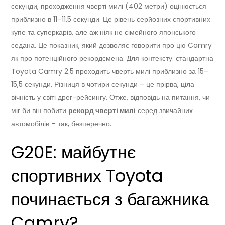
секунди, проходження чверті милі (402 метри) оцінюється
приблизно в 11–11,5 секунди. Це рівень серйозних спортивних
купе та суперкарів, але аж ніяк не сімейного японського
седана. Це показник, який дозволяє говорити про цю Camry
як про потенційного рекордсмена. Для контексту: стандартна
Toyota Camry 2.5 проходить чверть милі приблизно за 15–
15,5 секунди. Різниця в чотири секунди – це прірва, ціла
вічність у світі дрег-рейсингу. Отже, відповідь на питання, чи
міг би він побити
рекорд чверті милі
серед звичайних
автомобілів – так, безперечно.
G20E: майбутнє
спортивних Toyota
починається з багажника
Camry?