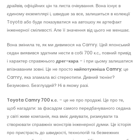
драйвів, офіційних цін та листа очікування. Вона існує в
єдиному екземплярі і, швидше за все, залишиться в колекції
Toyota або буде показуватися на автошоу як артефакт
інженерної сміливості. Але її значення від цього не меншає.
Вона змінила те, як ми дивимося на Camry. Цей японський
седан виявився здатним нести в собі 700 к.с., повний привід
і характер справжнього
дрег-кара
– і при цьому залишатися
впізнаваним зовні. Це не просто
найпотужніша Camry
; це
Camry, яка зламала всі стереотипи. Дивний тюнінг?
Безумовно. Безглуздий? Ні в якому разі.
Toyota Camry 700 к.с.
– це не про продажі. Це про те,
щоб нагадати: за фасадом самого передбачуваного седана
у світі живе компанія, яка вміє дивувати, ризикувати та
створювати справжніх монстрів інженерної думки. Це історія
про пристрасть до швидкості, технологій та безмежних