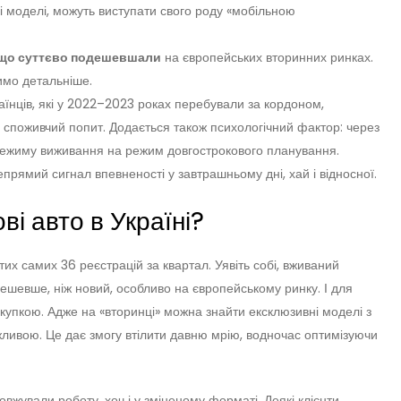
дні моделі, можуть виступати свого роду «мобільною
, що суттєво подешевшали
на європейських вторинних ринках.
имо детальніше.
їнців, які у 2022–2023 роках перебували за кордоном,
 споживчий попит. Додається також психологічний фактор: через
 режиму виживання на режим довгострокового планування.
епрямий сигнал впевненості у завтрашньому дні, хай і відносної.
ві авто в Україні?
их самих 36 реєстрацій за квартал. Уявіть собі, вживаний
дешевше, ніж новий, особливо на європейському ринку. І для
купкою. Адже на «вторинці» можна знайти ексклюзивні моделі з
жливою. Це дає змогу втілити давню мрію, водночас оптимізуючи
довжували роботу, хоч і у зміненому форматі. Деякі клієнти