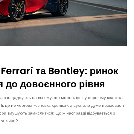
Ferrari та Bentley: ринок
 до довоєнного рівня
и та заощаджують на всьому, що можна, інші у першому кварталі
, це не чергова «світська хроніка», а сухі, але дуже промовисті
цифри змушують замислитися: що ж насправді відбувається з
ої війни?