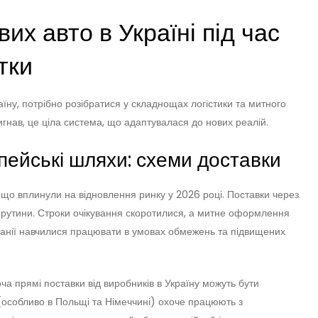
их авто в Україні під час
тки
аїну, потрібно розібратися у складнощах логістики та митного
гнав, це ціла система, що адаптувалася до нових реалій.
пейські шляхи: схеми доставки
, що вплинули на відновлення ринку у 2026 році. Поставки через
я рутини. Строки очікування скоротилися, а митне оформлення
панії навчилися працювати в умовах обмежень та підвищених
ча прямі поставки від виробників в Україну можуть бути
х (особливо в Польщі та Німеччині) охоче працюють з