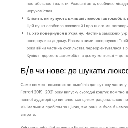
нестабільності валюти. Розкішні авто, особливо лікві
нерухомістю».
Клієнти, які купують вживані люксові автомобілі
Цей пункт особливо важливий і про нього ми поговор
Ті, хто повернувся в Україну.
Частина заможних укра
повернулися додому. Разом з ними повернувся і їхній
роки війни частина суспільства переорієнтувалася з
Купівля дорогого автомобіля в цьому контексті – це н
Б/в чи нове: де шукати люксо
Саме сегмент вживаних автомобілів дав суттєву частину т
Ferrari 2019–2021 року випуску сьогодні коштує помітно 
певної аудиторії це виявляється цілком раціональною по
мінімальним пробігом за ціною, яка раніше була б немо
витрати.
Крім того, офіційні дилери у Києві та великих містах про