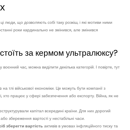
х
ці люди, що дозволяють собі таку розкіш, і які мотиви ними
останні роки кардинально не змінився, але змінився
о стоїть за кермом ультралюксу?
у воєнний час, можна виділити декілька категорій. І повірте, тут
с
на тлі військової економіки. Це можуть бути компанії з
 ті, хто працює у сфері забезпечення або експорту. Війна, як не
еструктурували капітал всередині країни. Для них дорогий
або збереження вартості у нестабільні часи.
сіб зберегти вартість
активів в умовах інфляційного тиску та