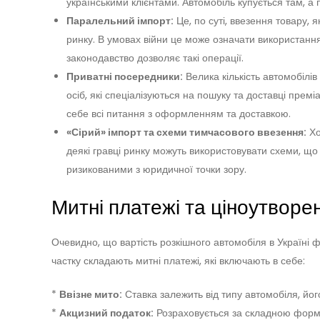
українськими клієнтами. Автомобіль купується там, а 
Паралельний імпорт:
Це, по суті, ввезення товару,
ринку. В умовах війни це може означати використання
законодавство дозволяє такі операції.
Приватні посередники:
Велика кількість автомобілів
осіб, які спеціалізуються на пошуку та доставці прем
себе всі питання з оформленням та доставкою.
«Сірий» імпорт та схеми тимчасового ввезення:
Хо
деякі гравці ринку можуть використовувати схеми, що
ризикованими з юридичної точки зору.
Митні платежі та ціноутворен
Очевидно, що вартість розкішного автомобіля в Україні 
частку складають митні платежі, які включають в себе:
*
Ввізне мито:
Ставка залежить від типу автомобіля, його
*
Акцизний податок:
Розраховується за складною формул