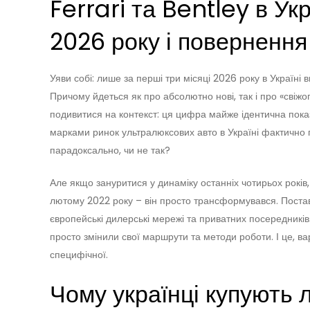
Ferrari та Bentley в Ук
2026 року і повернення
Уяви собі: лише за перші три місяці 2026 року в Україні 
Причому йдеться як про абсолютно нові, так і про «свіж
подивитися на контекст: ця цифра майже ідентична пока
марками ринок ультралюксових авто в Україні фактично 
парадоксально, чи не так?
Але якщо зануритися у динаміку останніх чотирьох років,
лютому 2022 року – він просто трансформувався. Поста
європейські дилерські мережі та приватних посередників
просто змінили свої маршрути та методи роботи. І це, вар
специфічної.
Чому українці купують л