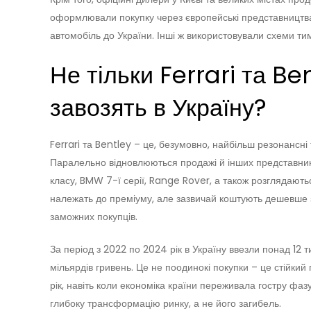
оформлювали покупку через європейські представництва –
автомобіль до України. Інші ж використовували схеми ти
Не тільки Ferrari та Be
завозять в Україну?
Ferrari та Bentley – це, безумовно, найбільш резонансні 
Паралельно відновлюються продажі й інших представник
класу, BMW 7-ї серії, Range Rover, а також розглядают
належать до преміуму, але зазвичай коштують дешевше 
заможних покупців.
За період з 2022 по 2024 рік в Україну ввезли понад 12 
мільярдів гривень. Це не поодинокі покупки – це стійкий
рік, навіть коли економіка країни переживала гостру фазу 
глибоку трансформацію ринку, а не його загибель.