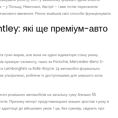
 у Польщі, Німеччині, Австрії – і вже потім переганяли
мчасового ввезення. Ринок знайшов свої способи функціонувати.
ntley: які ще преміум-авто
та гучні марки, але вони не єдині індикатори стану ринку.
ів преміум-сегменту, таких як Porsche, Mercedes-Benz S-
ься Lamborghini та Rolls-Royce. Ці автомобілі формально
за ультралюкс, роблячи їх доступнішими для ширшого кола
тисяч розкішних автомобілів на загальну суму близько 55
 потік. Причому імпорт представницьких машин зростав з року в
адаптації до військових умов. І це, без сумніву, свідчить про