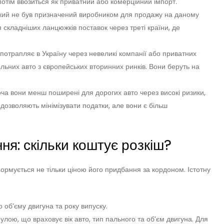
потім ввозиться як приватний або комерційний імпорт.
 який не був призначений виробником для продажу на даному
 складніших ланцюжків поставок через треті країни, де
 потрапляє в Україну через невеликі компанії або приватних
іальних авто з європейських вторинних ринків. Вони беруть на
ча вони менш поширені для дорогих авто через високі ризики,
 дозволяють мінімізувати податки, але вони є більш
ня: скільки коштує розкіш?
формується не тільки ціною його придбання за кордоном. Істотну
 об’єму двигуна та року випуску.
ою, що враховує вік авто, тип пального та об’єм двигуна. Для