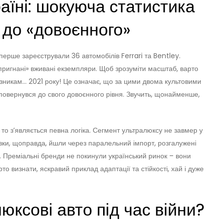
раїні: шокуюча статистика
 до «довоєнного»
вперше зареєстрували 36 автомобілів Ferrari та Bentley.
опригнані» вживані екземпляри. Щоб зрозуміти масштаб, варто
зникам… 2021 року! Це означає, що за цими двома культовими
повернувся до свого довоєнного рівня. Звучить, щонайменше,
 то з’являється певна логіка. Сегмент ультралюксу не завмер у
вки, щоправда, йшли через паралельний імпорт, розгалужені
. Преміальні бренди не покинули український ринок – вони
то визнати, яскравий приклад адаптації та стійкості, хай і дуже
юксові авто під час війни?