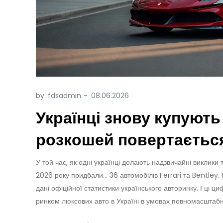
by:
fdsadmin
Українці знову купують 
розкошей повертається
У той час, як одні українці долають надзвичайні виклик
2026 року придбали… 36 автомобілів Ferrari та Bentley. Ні
дані офіційної статистики українського авторинку. І ці 
ринком люксових авто в Україні в умовах повномасштабн