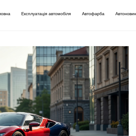
ловна
Експлуатація автомобіля
Автофарба
Автонови
uto
ксплуатації Авто