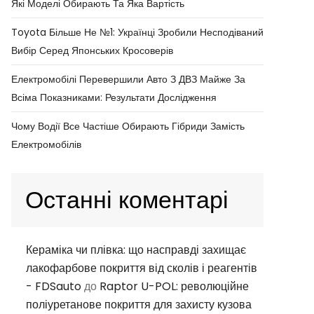
Які Моделі Обирають Та Яка Вартість
Toyota Більше Не №1: Українці Зробили Несподіваний
Вибір Серед Японських Кросоверів
Електромобілі Перевершили Авто З ДВЗ Майже За
Всіма Показниками: Результати Дослідження
Чому Водії Все Частіше Обирають Гібриди Замість
Електромобілів
Останні коментарі
Кераміка чи плівка: що насправді захищає
лакофарбове покриття від сколів і реагентів
- FDSauto
до
Raptor U-POL: революційне
поліуретанове покриття для захисту кузова