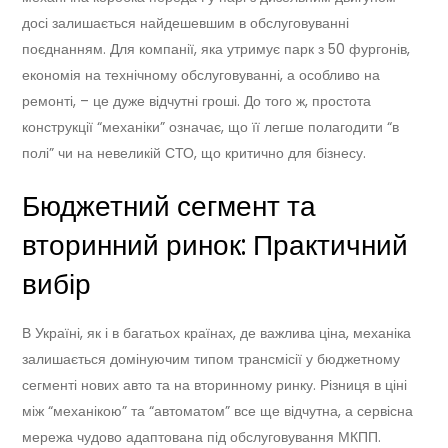
досі залишається найдешевшим в обслуговуванні
поєднанням. Для компанії, яка утримує парк з 50 фургонів,
економія на технічному обслуговуванні, а особливо на
ремонті, – це дуже відчутні гроші. До того ж, простота
конструкції “механіки” означає, що її легше полагодити “в
полі” чи на невеликій СТО, що критично для бізнесу.
Бюджетний сегмент та
вторинний ринок: Практичний
вибір
В Україні, як і в багатьох країнах, де важлива ціна, механіка
залишається домінуючим типом трансмісії у бюджетному
сегменті нових авто та на вторинному ринку. Різниця в ціні
між “механікою” та “автоматом” все ще відчутна, а сервісна
мережа чудово адаптована під обслуговування МКПП.