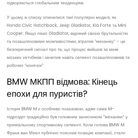
підкоряються глобальним тенденціям.
У цьому ж списку опинилися такі популярні моделі, як
Honda Civic Hatchback, Jeep Gladiator, Kia Forte та Mini
Cooper. Якщо пікап Gladiator, відомий своєю брутальністю
та позашляховими можливостями, втратив “механіку” – це
безперечний сигнал про те, що процес вийшов за межі
міських хетчбеків і зачепив навіть сегмент позашляховиків та
робочих “конячок”.
BMW МКПП відмова: Кінець
епохи для пуристів?
Історія BMW M є особливо показовою, адже саме M-
підрозділ традиційно був головним захисником “механіки” у
преміальному спортивному сегменті. Коли голова BMW M
Франк ван Меел публічно пояснив позицію компанії, стало