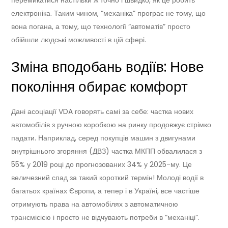
електроніка. Таким чином, “механіка” програє не тому, що
вона погана, а тому, що технології “автоматів” просто
обійшли людські можливості в цій сфері.
Зміна вподобань водіїв: Нове
покоління обирає комфорт
Дані асоціації VDA говорять самі за себе: частка нових
автомобілів з ручною коробкою на ринку продовжує стрімко
падати. Наприклад, серед покупців машин з двигунами
внутрішнього згоряння (ДВЗ) частка МКПП обвалилася з
55% у 2019 році до прогнозованих 34% у 2025-му. Це
величезний спад за такий короткий термін! Молоді водії в
багатьох країнах Європи, а тепер і в Україні, все частіше
отримують права на автомобілях з автоматичною
трансмісією і просто не відчувають потреби в “механіці”.