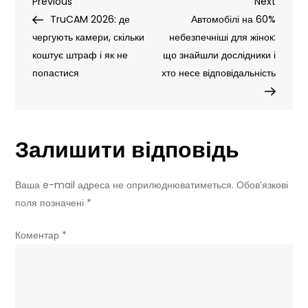
Навігація
Previous
Next
Previous
BMW,
Next
Post
Post
TruCAM 2026: де
VW
Автомобілі на 60%
записів
чергують камери, скільки
та
небезпечніші для жінок:
коштує штраф і як не
інші
що знайшли дослідники і
попастися
бренди
хто несе відповідальність
масово
прощаються
з
Залишити відповідь
ручною
коробкою
передач
Ваша e-mail адреса не оприлюднюватиметься.
Обов’язкові
поля позначені
*
Коментар
*