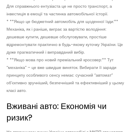
Для справжнього ентузіаста це не просто транспорт, а
інвестиція в емоції та частинка автомобільної історії.
* **Якщо це бюджетний автомобіль для щоденної їзди:**
Механіка, як і раніше, виграє за вартістю володіння:
дешевше купити, дешевше обслуговувати, простіше
відремонтувати практично в будь-якому куточку України. Це
дуже прагматичний і виправданий вибір.
* **Якщо мова про новий преміальний кросовер:** Тут
“механіка” – це вже швидше виняток. Вибирати її заради
принципу особливого сенсу немає: сучасний “автомат”
об’єктивно зручніший, безпечніший та ефективніший у цьому
класі авто.
Вживані авто: Економія чи
ризик?
На вторинному ринку України автомобілі з МКПП становлять