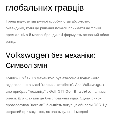
глобальних гравців
Тренд відмови від ручної коробки став абсолютно
очевидним, коли це рішення почали приймати не тільки
преміальні, а й масові бренди, які формують основний обсяг
ринку.
Volkswagen без механіки:
Символ змін
Колись Golf GTI з механікою був еталоном водійського
задоволення в класі “гарячих хетчбеків”. Але Volkswagen
вже прибрав “механіку” з Golf GTI, Golf R та Jetta на низці
ринків. Для фанатів це був справжній удар. Однак ринок
проголосував “ногами”: більшість покупців обирали DSG. Це
яскравий приклад того, як навіть культові моделі