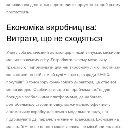
залишилося достатньо переконливих аргументів, щоб цьому
протистояти.
Економіка виробництва:
Витрати, що не сходяться
Уявіть собі величезний автоконцерн, який випускає мільйони
машин по всьому світу. Розробляти окрему механічну
трансмісію, підтримувати для неї виробничу лінію, постачати
запчастини по всій земній кулі – і все це заради 10-15%
покупців? З точки зору фінансового директора, це стає все
менш вигідно. Особливо гостро ця проблема стоїть для
брендів з глобальними платформами, де набагато
рентабельніше створити одну, максимально ефективну
автоматичну коробку для всього модельного ряду, ніж
підтримувати дві паралельні лінійки трансмісій. Економія на
масштабі – це не просто красиві слова, це мільйони доларів,