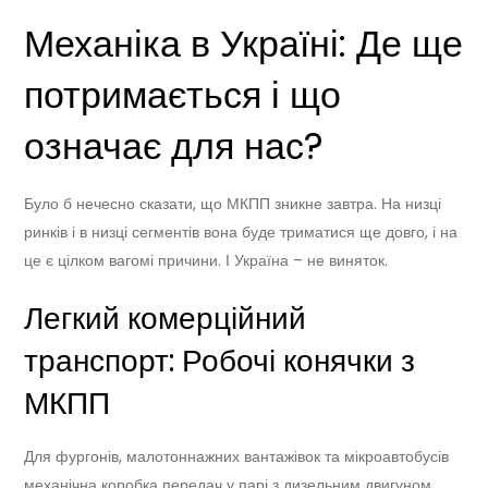
Механіка в Україні: Де ще
потримається і що
означає для нас?
Було б нечесно сказати, що МКПП зникне завтра. На низці
ринків і в низці сегментів вона буде триматися ще довго, і на
це є цілком вагомі причини. І Україна – не виняток.
Легкий комерційний
транспорт: Робочі конячки з
МКПП
Для фургонів, малотоннажних вантажівок та мікроавтобусів
механічна коробка передач у парі з дизельним двигуном