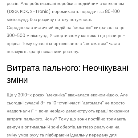
розгін. Але роботизовані коробки з подвійним зчепленням
(DSG, PDK, S-Tronic) перемикають передачі за 80-100
мілісекунд, без розриву потоку потужності.
Середньостатистичний водій на “механіці” витрачає на це
300-500 мілісекунд. У спортивному контексті ця різниця –
прірва. Тому сучасні спортивні авто з “автоматом” часто
показують кращі показники розгону.
Витрата пального: Неочікувані
зміни
Ще у 2010-х роках “механіка” вважалася економнішою. Але
сьогодні сучасні 8- та 10-ступінчасті “автомати” не просто
наздогнали її – вони нерідко демонструють кращі показники
витрати пального. Чому? Тому що вони постійно тримають
двигун в оптимальній зоні обертів, миттєво реагуючи на
зміну умов руху та підбираючи ідеальну передачу для