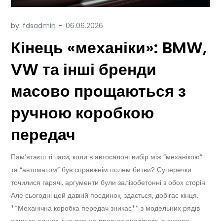
by:
fdsadmin
Кінець «механіки»: BMW,
VW та інші бренди
масово прощаються з
ручною коробкою
передач
Пам’ятаєш ті часи, коли в автосалоні вибір між “механікою”
та “автоматом” був справжнім полем битви? Суперечки
точилися гарячі, аргументи були залізобетонні з обох сторін.
Але сьогодні цей давній поєдинок, здається, добігає кінця.
**Механічна коробка передач зникає** з модельних рядів
один за одним, і це вже не прогноз аналітиків, а сувора