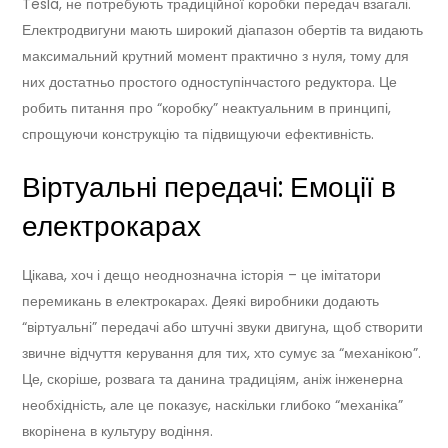
Tesla, не потребують традиційної коробки передач взагалі.
Електродвигуни мають широкий діапазон обертів та видають
максимальний крутний момент практично з нуля, тому для
них достатньо простого одноступінчастого редуктора. Це
робить питання про “коробку” неактуальним в принципі,
спрощуючи конструкцію та підвищуючи ефективність.
Віртуальні передачі: Емоції в
електрокарах
Цікава, хоч і дещо неоднозначна історія – це імітатори
перемикань в електрокарах. Деякі виробники додають
“віртуальні” передачі або штучні звуки двигуна, щоб створити
звичне відчуття керування для тих, хто сумує за “механікою”.
Це, скоріше, розвага та данина традиціям, аніж інженерна
необхідність, але це показує, наскільки глибоко “механіка”
вкорінена в культуру водіння.