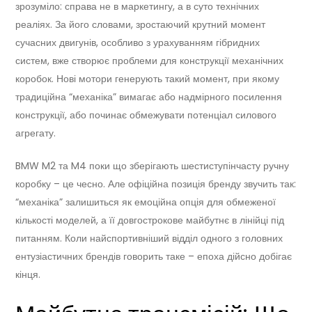
зрозуміло: справа не в маркетингу, а в суто технічних
реаліях. За його словами, зростаючий крутний момент
сучасних двигунів, особливо з урахуванням гібридних
систем, вже створює проблеми для конструкції механічних
коробок. Нові мотори генерують такий момент, при якому
традиційна “механіка” вимагає або надмірного посилення
конструкції, або починає обмежувати потенціал силового
агрегату.
BMW M2 та M4 поки що зберігають шестиступінчасту ручну
коробку – це чесно. Але офіційна позиція бренду звучить так:
“механіка” залишиться як емоційна опція для обмеженої
кількості моделей, а її довгострокове майбутнє в лінійці під
питанням. Коли найспортивніший відділ одного з головних
ентузіастичних брендів говорить таке – епоха дійсно добігає
кінця.