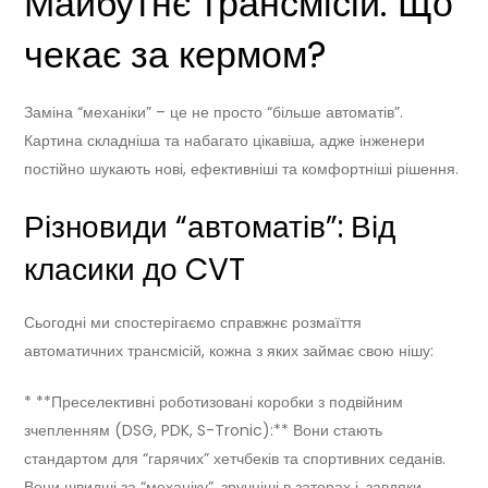
Майбутнє трансмісій: Що
чекає за кермом?
Заміна “механіки” – це не просто “більше автоматів”.
Картина складніша та набагато цікавіша, адже інженери
постійно шукають нові, ефективніші та комфортніші рішення.
Різновиди “автоматів”: Від
класики до CVT
Сьогодні ми спостерігаємо справжнє розмаїття
автоматичних трансмісій, кожна з яких займає свою нішу:
* **Преселективні роботизовані коробки з подвійним
зчепленням (DSG, PDK, S-Tronic):** Вони стають
стандартом для “гарячих” хетчбеків та спортивних седанів.
Вони швидші за “механіку”, зручніші в заторах і, завдяки