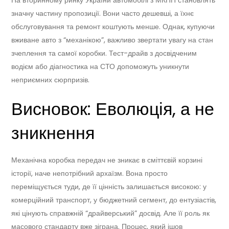
значну частину пропозиції. Вони часто дешевші, а їхнє
обслуговування та ремонт коштують менше. Однак, купуючи
вживане авто з “механікою”, важливо звертати увагу на стан
зчеплення та самої коробки. Тест-драйв з досвідченим
водієм або діагностика на СТО допоможуть уникнути
неприємних сюрпризів.
Висновок: Еволюція, а не
зникнення
Механічна коробка передач не зникає в сміттєвій корзині
історії, наче непотрібний архаїзм. Вона просто
переміщується туди, де її цінність залишається високою: у
комерційний транспорт, у бюджетний сегмент, до ентузіастів,
які цінують справжній “драйверський” досвід. Але її роль як
масового стандарту вже зіграна. Процес, який ішов