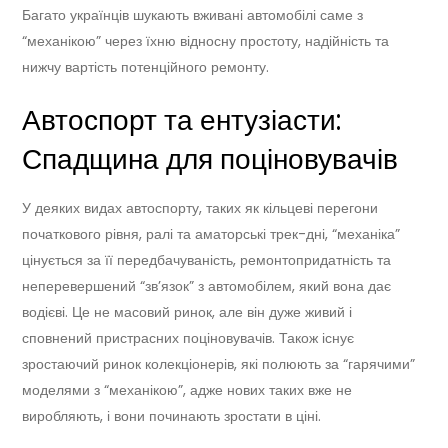
Багато українців шукають вживані автомобілі саме з
“механікою” через їхню відносну простоту, надійність та
нижчу вартість потенційного ремонту.
Автоспорт та ентузіасти:
Спадщина для поціновувачів
У деяких видах автоспорту, таких як кільцеві перегони
початкового рівня, ралі та аматорські трек-дні, “механіка”
цінується за її передбачуваність, ремонтопридатність та
неперевершений “зв’язок” з автомобілем, який вона дає
водієві. Це не масовий ринок, але він дуже живий і
сповнений пристрасних поціновувачів. Також існує
зростаючий ринок колекціонерів, які полюють за “гарячими”
моделями з “механікою”, адже нових таких вже не
виробляють, і вони починають зростати в ціні.