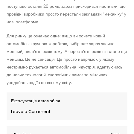
поступово останні 20 років, зараз прискорився настільки, що
провідні виробники просто перестали закладати “механіку” у
нові платформи.
Для ринку це означає одне: якщо ви хочете новий
автомобіль з ручною коробкою, вибір вже зараз значно
менший, ніж п’ять років тому. А через п’ять років він стане ще
меншим. Це не сенсація. Це просто напрямок, у якому
нестримно рухається автомобільна індустрія, адаптуючись
до нових технологій, екологічних вимог та мінливих
уподобань водіїв по всьому світу.
Експлуатація автомобіля
on
Leave a Comment
Кінець
«механіки»: