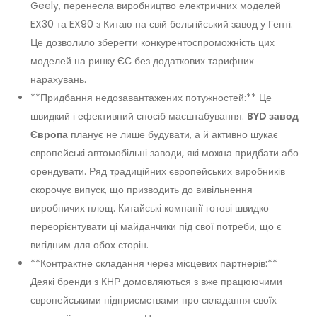
Geely, перенесла виробництво електричних моделей
EX30 та EX90 з Китаю на свій бельгійський завод у Генті.
Це дозволило зберегти конкурентоспроможність цих
моделей на ринку ЄС без додаткових тарифних
нарахувань.
**Придбання недозавантажених потужностей:** Це
швидкий і ефективний спосіб масштабування.
BYD завод
Європа
планує не лише будувати, а й активно шукає
європейські автомобільні заводи, які можна придбати або
орендувати. Ряд традиційних європейських виробників
скорочує випуск, що призводить до вивільнення
виробничих площ. Китайські компанії готові швидко
переорієнтувати ці майданчики під свої потреби, що є
вигідним для обох сторін.
**Контрактне складання через місцевих партнерів:**
Деякі бренди з КНР домовляються з вже працюючими
європейськими підприємствами про складання своїх