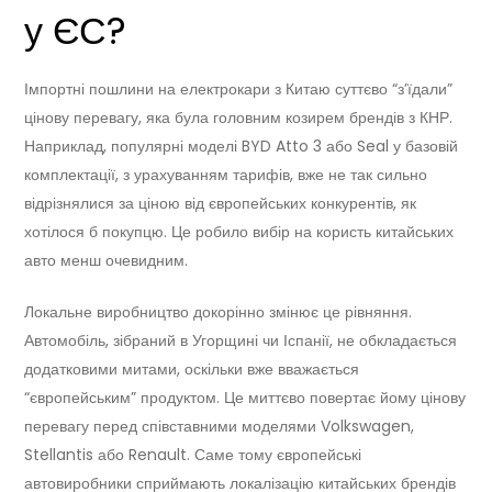
у ЄС?
Імпортні пошлини на електрокари з Китаю суттєво “з’їдали”
цінову перевагу, яка була головним козирем брендів з КНР.
Наприклад, популярні моделі BYD Atto 3 або Seal у базовій
комплектації, з урахуванням тарифів, вже не так сильно
відрізнялися за ціною від європейських конкурентів, як
хотілося б покупцю. Це робило вибір на користь китайських
авто менш очевидним.
Локальне виробництво докорінно змінює це рівняння.
Автомобіль, зібраний в Угорщині чи Іспанії, не обкладається
додатковими митами, оскільки вже вважається
“європейським” продуктом. Це миттєво повертає йому цінову
перевагу перед співставними моделями Volkswagen,
Stellantis або Renault. Саме тому європейські
автовиробники сприймають локалізацію китайських брендів