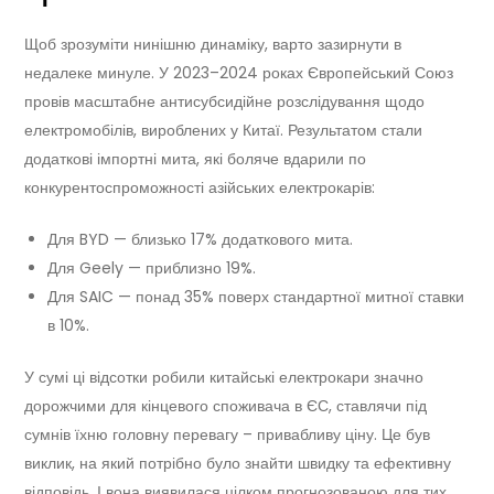
Щоб зрозуміти нинішню динаміку, варто зазирнути в
недалеке минуле. У 2023–2024 роках Європейський Союз
провів масштабне антисубсидійне розслідування щодо
електромобілів, вироблених у Китаї. Результатом стали
додаткові імпортні мита, які боляче вдарили по
конкурентоспроможності азійських електрокарів:
Для BYD — близько 17% додаткового мита.
Для Geely — приблизно 19%.
Для SAIC — понад 35% поверх стандартної митної ставки
в 10%.
У сумі ці відсотки робили китайські електрокари значно
дорожчими для кінцевого споживача в ЄС, ставлячи під
сумнів їхню головну перевагу – привабливу ціну. Це був
виклик, на який потрібно було знайти швидку та ефективну
відповідь. І вона виявилася цілком прогнозованою для тих,