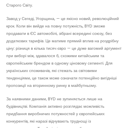
Старого Світу.
Завод у Сегеді, Угорщина, — це якісно новий, революційний
крок. Коли він вийде на повну потужність, BYD зможе
продавати в ЄС автомобілі, зібрані всередині союзу, без
додаткових тарифів. Це матиме прямий вплив на роздрібну
ціну: різниця в кілька тисяч євро — це дуже вагомий аргумент
при виборі між, здавалося б, схожими китайським та
європейським брендом в одному ціновому сегменті. Для
українських споживачів, які стежать за світовими
тенденціями, це також може означати потенційно вигідніші
пропозиції на вторинному ринку в майбутньому.
За наявними даними, BYD не зупиняється лише на
будівництві. Компанія активно розглядає можливість
придбання виробничих потужностей у європейських
конкурентів, які наразі відчувають труднощі із