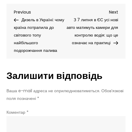
китайські
Навігація
Previous
Next
Previous
бренди
Next
Post
Post
Дизель в Україні: чому
електрокарів
З 7 липня в ЄС усі нові
записів
країна потрапила до
обходять
авто матимуть камери для
світового топу
мита
контролю водія: що це
найбільшого
ЄС:
означає на практиці
подорожчання палива
виробництво
в
Іспанії
Залишити відповідь
та
Італії
Ваша e-mail адреса не оприлюднюватиметься.
Обов’язкові
поля позначені
*
Коментар
*