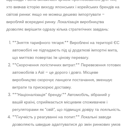
хто вивчав історію виходу японських і корейських брендів на
світові ринки: якщо не можеш дешево імпортувати –
виробляй всередині ринку. Локалізація виробництва
дозволяє вирішити одразу кілька стратегічних завдань:
**Зняття тарифного тягаря:** Вироблені на території ЄС
автомобілі не підпадають під ці додаткові імпортні мита,
що миттєво повертає їм цінову перевагу.
**Скорочення логістичних витрат:** Перевезення готових
автомобілів з Азії – це дорого і довго. Місцеве
виробництво скорочує ланцюги постачання, зменшує
витрати та прискорює доставку.
**”Націоналізація” бренду:** Автомобіль, зібраний у
вашій країні, сприймається місцевим споживачем і
регуляторами як “свій”, що підвищує довіру та лояльність.
**Гнучкість у реагуванні на попит:** Локальні заводи
дозволяють швидше адаптуватися до змін ринкових умов