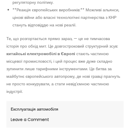
регуляторну політику.
**Реакція європейських виробників:** Можливі альянси,
цінові війни або власні технологічні партнерства з КНР
стануть відповіддю на нові реалії.
Те, що розгортається прямо зараз, — це не тимчасова
історія про обхід мит. Це довгостроковий структурний зсув:
китайські електромобілі в Європі
стають частиною
місцевої промисловості, і цей процес вже дуже складно
зупинити лише тарифними інструментами. Це битва за
майбутнє європейського автопрому, де нові гравці прагнуть
не просто конкурувати, а стати невід’ємною частиною
індустрії.
Експлуатація автомобіля
on
Leave a Comment
Як