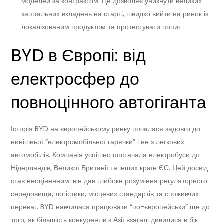
моделей за контрактом. Це дозволяє уникнути великих
капітальних вкладень на старті, швидко вийти на ринок із
локалізованим продуктом та протестувати попит.
BYD в Європі: від
електросфер до
повноцінного автогіганта
Історія BYD на європейському ринку почалася задовго до
нинішньої “електромобільної гарячки” і не з легкових
автомобілів. Компанія успішно постачала електробуси до
Нідерландів, Великої Британії та інших країн ЄС. Цей досвід
став неоціненним: він дав глибоке розуміння регуляторного
середовища, логістики, місцевих стандартів та споживчих
переваг. BYD навчилася працювати “по-європейськи” ще до
того, як більшість конкурентів з Азії взагалі дивилися в бік