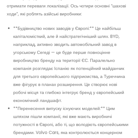
отримати переваги локалізації. Ось чотири основні “шахові
ходи”, які роблять азійські виробники:
**Будівництво нових заводів у Європі:** Це найбільш
капіталомісткий, але й найстратегічніший шлях. BYD,
наприклад, активно зводить автомобільний завод в
угорському Сегеді — це буде перше повноцінне
виробництво бренду на території ЄС. Паралельно
компанія розглядає Іспанію як потенційний майданчик
для третього європейського підприємства, а Туреччина
вже фігурує в планах розширення. Це створює нові
робочі місця та глибоко інтегрує бренд у європейський
економічний ландшафт.
**Перенесення випуску існуючих моделей:** Цим
шляхом пішли компанії, які вже мають виробничі
потужності в Європі, або ті, що володіють європейськими
брендами. Volvo Cars, яка контролюється концерном