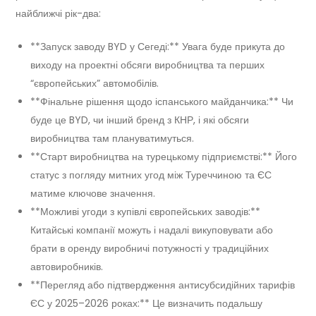
найближчі рік-два:
**Запуск заводу BYD у Сегеді:** Увага буде прикута до
виходу на проектні обсяги виробництва та перших
“європейських” автомобілів.
**Фінальне рішення щодо іспанського майданчика:** Чи
буде це BYD, чи інший бренд з КНР, і які обсяги
виробництва там плануватимуться.
**Старт виробництва на турецькому підприємстві:** Його
статус з погляду митних угод між Туреччиною та ЄС
матиме ключове значення.
**Можливі угоди з купівлі європейських заводів:**
Китайські компанії можуть і надалі викуповувати або
брати в оренду виробничі потужності у традиційних
автовиробників.
**Перегляд або підтвердження антисубсидійних тарифів
ЄС у 2025–2026 роках:** Це визначить подальшу